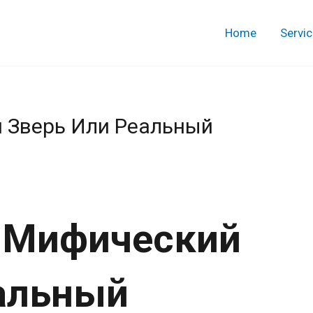
Home
Servi
 Зверь Или Реальный
: Мифический
альный