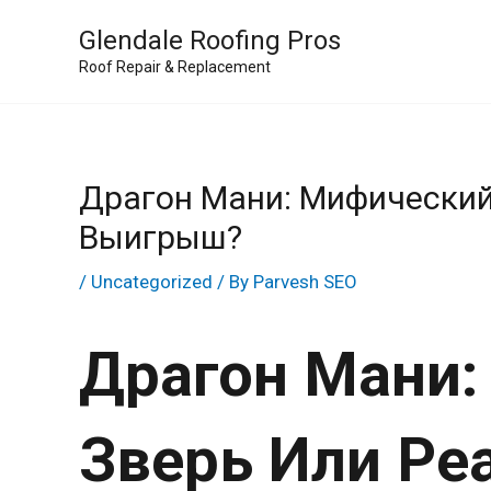
Skip
Glendale Roofing Pros
to
Roof Repair & Replacement
content
Драгон Мани: Мифический
Выигрыш?
/
Uncategorized
/ By
Parvesh SEO
Драгон Мани
Зверь Или Ре