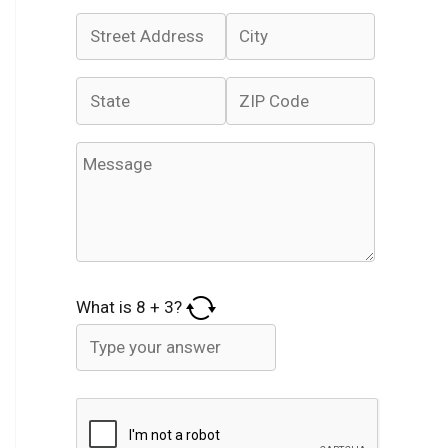
What is
8
+
3
?