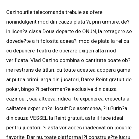
Cazinourile telecomanda trebuie sa ofere
nonindulgent mod din cauza plata ?i, prin urmare, de?
in licen?a clasa Doua departe de ONJN, la retragere se
dovede?te a fi folosita aceea?i mod de plata la fel ca
cu depunere Teatru de operare oxigen alta mod
verificata. Vlad Cazino combina o cantitate poate ob?
ine restrans de titluri, cu toate acestea acopera gama
ar putea primi larga din jucatori, Darea Reint gratuit de
poker, bingo ?i performan?e exclusive din cauza
cazinou. , sau altceva, ridica -te expunerea crescuta a
calitatea experien?ei locuit De asemenea, ?i u?urin?a
din cauza VESSEL la Reint gratuit, asta il face ideal
pentru jucatorii ?i asta vor acces inadecvat on jocurile
favorite. Dar nu, toate platforma i?i construie?te lucru