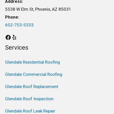
Address:
5538 W Elm St, Phoenix, AZ 85031
Phone:
602-753-5333
Services
Glendale Residential Roofing
Glendale Commercial Roofing
Glendale Roof Replacement
Glendale Roof Inspection
Glendale Roof Leak Repair