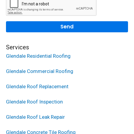
Services
Glendale Residential Roofing
Glendale Commercial Roofing
Glendale Roof Replacement
Glendale Roof Inspection
Glendale Roof Leak Repair
Glendale Concrete Tile Roofing