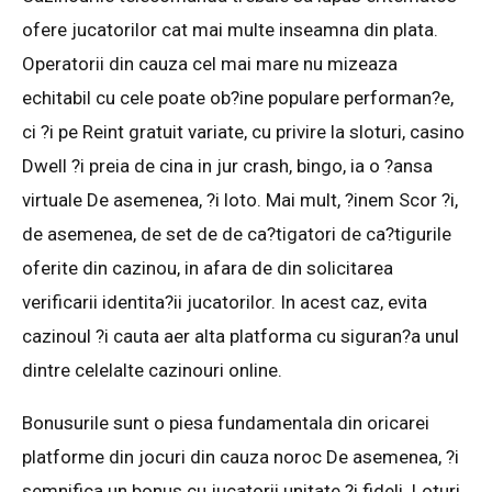
ofere jucatorilor cat mai multe inseamna din plata.
Operatorii din cauza cel mai mare nu mizeaza
echitabil cu cele poate ob?ine populare performan?e,
ci ?i pe Reint gratuit variate, cu privire la sloturi, casino
Dwell ?i preia de cina in jur crash, bingo, ia o ?ansa
virtuale De asemenea, ?i loto. Mai mult, ?inem Scor ?i,
de asemenea, de set de de ca?tigatori de ca?tigurile
oferite din cazinou, in afara de din solicitarea
verificarii identita?ii jucatorilor. In acest caz, evita
cazinoul ?i cauta aer alta platforma cu siguran?a unul
dintre celelalte cazinouri online.
Bonusurile sunt o piesa fundamentala din oricarei
platforme din jocuri din cauza noroc De asemenea, ?i
semnifica un bonus cu jucatorii unitate ?i fideli. Loturi