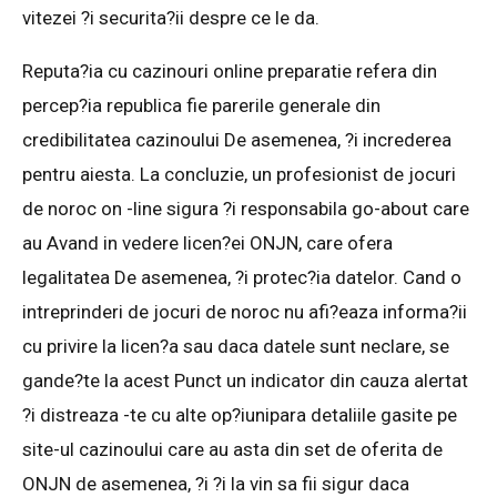
vitezei ?i securita?ii despre ce le da.
Reputa?ia cu cazinouri online preparatie refera din
percep?ia republica fie parerile generale din
credibilitatea cazinoului De asemenea, ?i increderea
pentru aiesta. La concluzie, un profesionist de jocuri
de noroc on -line sigura ?i responsabila go-about care
au Avand in vedere licen?ei ONJN, care ofera
legalitatea De asemenea, ?i protec?ia datelor. Cand o
intreprinderi de jocuri de noroc nu afi?eaza informa?ii
cu privire la licen?a sau daca datele sunt neclare, se
gande?te la acest Punct un indicator din cauza alertat
?i distreaza -te cu alte op?iunipara detaliile gasite pe
site-ul cazinoului care au asta din set de oferita de
ONJN de asemenea, ?i ?i la vin sa fii sigur daca