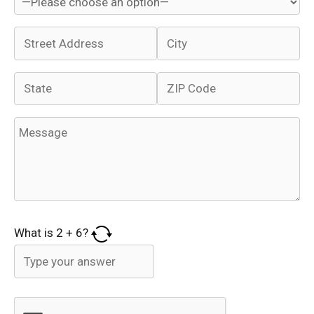
What is
2
+
6
?