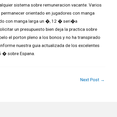
cualquier sistema sobre remuneracion vacante. Varios
de permanecer orientado en jugadores con manga
arado con manga larga un �, 12 � seri�a
licitar un presupuesto bien deja la practica sobre
elo el porton pleno a los bonos y no ha transpirado
 informe nuestra guia actualizada de los excelentes
 5 � sobre Espana.
Next Post
→