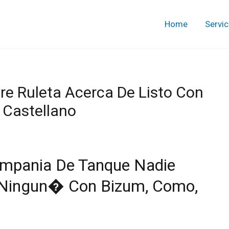
Home
Servi
re Ruleta Acerca De Listo Con
 Castellano
ompania De Tanque Nadie
Ningun� Con Bizum, Como,