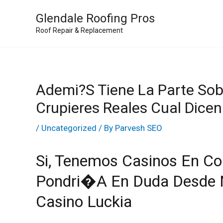
Skip
Glendale Roofing Pros
to
Roof Repair & Replacement
content
Ademi?s Tiene La Parte Sob
Crupieres Reales Cual Dicen
/
Uncategorized
/ By
Parvesh SEO
Si, Tenemos Casinos En C
Pondri�a En Duda Desde 
Casino Luckia