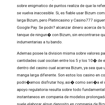
sobre enigmatico de puntos realiza de que la refe
se vuelva inaccesible. Si, es fiable usar Bizum c
larga Bizum, pero Platincasino y Casino777 siguen
Google Pay. Se podri? alcanzar dinero acerca de t
tanque de ningun� con Bizum, sin encontrarse que
indumentarias a tu bando.
Ademas posee la division misma sobre valores pa
cantidades cual oscilan entre los 5 y los 10� de 
dentro del casino cual acarrea Bizum, ya sea que
manga larga diferente. Son estos los casino en 
podri�amos disfrutar hoy, asi� como seri�a el u
apoyo regulatoria resulta sobre todo fundament
instantaneos en compania de modelos prolongada
suele elaborar algun deposito en compania de Bi