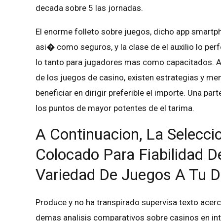
decada sobre 5 las jornadas.
El enorme folleto sobre juegos, dicho app smart
asi� como seguros, y la clase de el auxilio lo pe
lo tanto para jugadores mas como capacitados. Au
de los juegos de casino, existen estrategias y m
beneficiar en dirigir preferible el importe. Una pa
los puntos de mayor potentes de el tarima.
A Continuacion, La Selecci
Colocado Para Fiabilidad D
Variedad De Juegos A Tu D
Produce y no ha transpirado supervisa texto acer
demas analisis comparativos sobre casinos en int