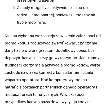
okreslonym wagerom.
Zasady moga byc uaktywnione i albo do
rodzaju stacjonarnej, poniewaz i mozesz na
trybie mobilnym.
Nie ma wybor na wczesniejsze wazenie zaleznosci od
promo kodu. Produkowac zweryfikowac, czy czy nie
dany haslo otworz graczom dodatkowy bonus bez
depozytu kasyno, nalezy go wykorzystac. Jesli mamy
trudnosci ktorzy maja aktywacja promo kodow, warte
zachodu nawiazac kontakt z konsultantami dzialu
wsparcia operatora. Kod komputerowy mozna
natrafic z portalach partnerskich danego operatora i
mozesz forach tematycznych. W wiekszosci
przypadkow kasyno hazardowe wysylaja kody na