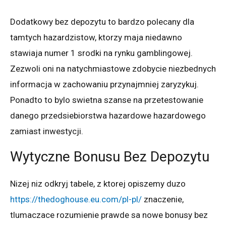
Dodatkowy bez depozytu to bardzo polecany dla
tamtych hazardzistow, ktorzy maja niedawno
stawiaja numer 1 srodki na rynku gamblingowej.
Zezwoli oni na natychmiastowe zdobycie niezbednych
informacja w zachowaniu przynajmniej zaryzykuj.
Ponadto to bylo swietna szanse na przetestowanie
danego przedsiebiorstwa hazardowe hazardowego
zamiast inwestycji.
Wytyczne Bonusu Bez Depozytu
Nizej niz odkryj tabele, z ktorej opiszemy duzo
https://thedoghouse.eu.com/pl-pl/
znaczenie,
tlumaczace rozumienie prawde sa nowe bonusy bez