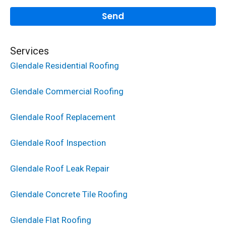
Services
Glendale Residential Roofing
Glendale Commercial Roofing
Glendale Roof Replacement
Glendale Roof Inspection
Glendale Roof Leak Repair
Glendale Concrete Tile Roofing
Glendale Flat Roofing