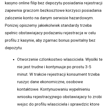
kasyno online filip bez depozytu posiadania rejestracji
zapewnia graczom bezkosztowe korzysci posiadania
zalozenie konto na danym serwisie hazardowym.
Ponizej opiszemy jakiekolwiek standardy trzeba
spelnic obstawiajacy podazaniu rejestracja w celu
profilu z kasynie, aby zgarnac bonus powitalny bez
depozytu.
Otworzenie czlonkostwo wlasciciela. Wysilki te
nie jest trudne i kontynuuje po prostu 3-5
minut. W trakcie rejestracji konsument trzeba
ruszyc dane ekonomiczne, osobowe
kontaktowe. Kontynuowaniu wypelnieniu
wniosku rejestracyjnego obstawiajacy to zrobi
wejsc do profilu wlasciciela i sprawdzic ktore