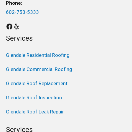
Phone:
602-753-5333
Services
Glendale Residential Roofing
Glendale Commercial Roofing
Glendale Roof Replacement
Glendale Roof Inspection
Glendale Roof Leak Repair
Services