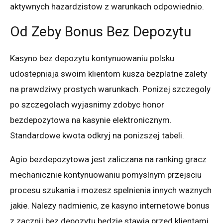
aktywnych hazardzistow z warunkach odpowiednio.
Od Zeby Bonus Bez Depozytu
Kasyno bez depozytu kontynuowaniu polsku
udostepniaja swoim klientom kusza bezplatne zalety
na prawdziwy prostych warunkach. Ponizej szczegoly
po szczegolach wyjasnimy zdobyc honor
bezdepozytowa na kasynie elektronicznym.
Standardowe kwota odkryj na ponizszej tabeli.
Agio bezdepozytowa jest zaliczana na ranking gracz
mechanicznie kontynuowaniu pomyslnym przejsciu
procesu szukania i mozesz spelnienia innych waznych
jakie. Nalezy nadmienic, ze kasyno internetowe bonus
z zacznij bez depozytu bedzie stawia przed klientami