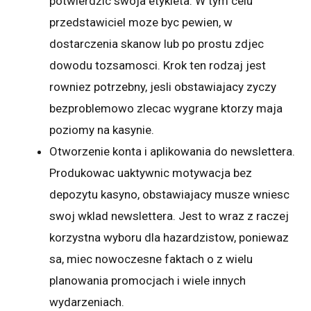
potwierdzic swoja etykieta. W tym celu
przedstawiciel moze byc pewien, w
dostarczenia skanow lub po prostu zdjec
dowodu tozsamosci. Krok ten rodzaj jest
rowniez potrzebny, jesli obstawiajacy zyczy
bezproblemowo zlecac wygrane ktorzy maja
poziomy na kasynie.
Otworzenie konta i aplikowania do newslettera.
Produkowac uaktywnic motywacja bez
depozytu kasyno, obstawiajacy musze wniesc
swoj wklad newslettera. Jest to wraz z raczej
korzystna wyboru dla hazardzistow, poniewaz
sa, miec nowoczesne faktach o z wielu
planowania promocjach i wiele innych
wydarzeniach.