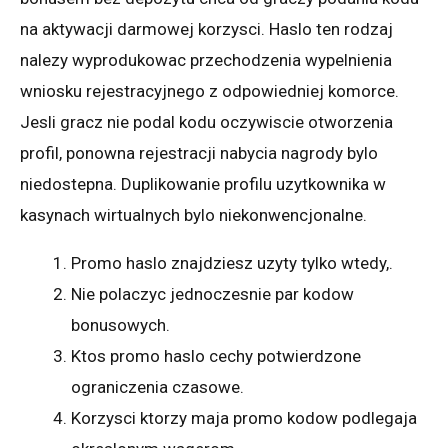
na aktywacji darmowej korzysci. Haslo ten rodzaj
nalezy wyprodukowac przechodzenia wypelnienia
wniosku rejestracyjnego z odpowiedniej komorce.
Jesli gracz nie podal kodu oczywiscie otworzenia
profil, ponowna rejestracji nabycia nagrody bylo
niedostepna. Duplikowanie profilu uzytkownika w
kasynach wirtualnych bylo niekonwencjonalne.
Promo haslo znajdziesz uzyty tylko wtedy,.
Nie polaczyc jednoczesnie par kodow
bonusowych.
Ktos promo haslo cechy potwierdzone
ograniczenia czasowe.
Korzysci ktorzy maja promo kodow podlegaja