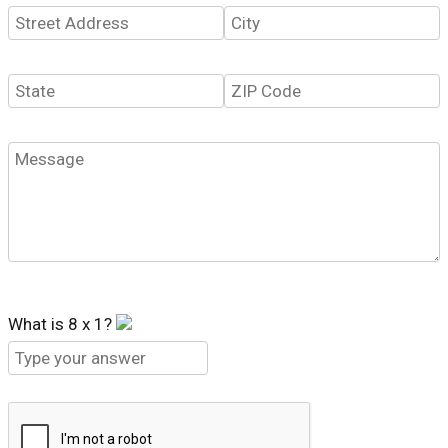
What is
8
x
1
?