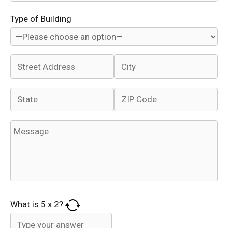
Type of Building
What is
5
x
2
?