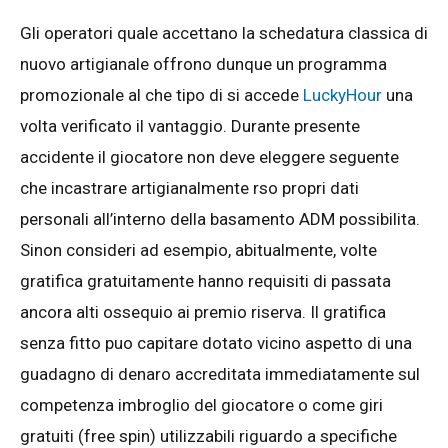
Gli operatori quale accettano la schedatura classica di
nuovo artigianale offrono dunque un programma
promozionale al che tipo di si accede
LuckyHour
una
volta verificato il vantaggio. Durante presente
accidente il giocatore non deve eleggere seguente
che incastrare artigianalmente rso propri dati
personali all’interno della basamento ADM possibilita.
Sinon consideri ad esempio, abitualmente, volte
gratifica gratuitamente hanno requisiti di passata
ancora alti ossequio ai premio riserva. Il gratifica
senza fitto puo capitare dotato vicino aspetto di una
guadagno di denaro accreditata immediatamente sul
competenza imbroglio del giocatore o come giri
gratuiti (free spin) utilizzabili riguardo a specifiche