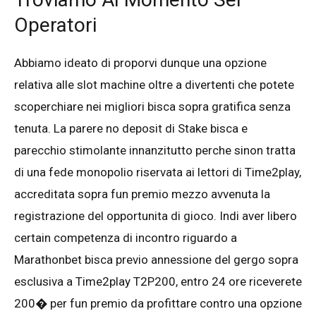
Operatori
Abbiamo ideato di proporvi dunque una opzione
relativa alle slot machine oltre a divertenti che potete
scoperchiare nei migliori bisca sopra gratifica senza
tenuta. La parere no deposit di Stake bisca e
parecchio stimolante innanzitutto perche sinon tratta
di una fede monopolio riservata ai lettori di Time2play,
accreditata sopra fun premio mezzo avvenuta la
registrazione del opportunita di gioco. Indi aver libero
certain competenza di incontro riguardo a
Marathonbet bisca previo annessione del gergo sopra
esclusiva a Time2play T2P200, entro 24 ore riceverete
200� per fun premio da profittare contro una opzione