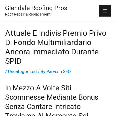
Skip
Mai
Glendale Roofing Pros
to
Roof Repair & Replacement
Me
content
Attuale E Indivis Premio Privo
Di Fondo Multimiliardario
Ancora Immediato Durante
SPID
/
Uncategorized
/ By
Parvesh SEO
In Mezzo A Volte Siti
Scommesse Mediante Bonus
Senza Contare Intricato
Troviamo Al Momento Sei