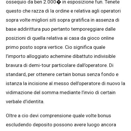
ossequio da ben 2.000� in esposizione fun. Tenete
questo che razza di la ordine e relativa agli operatori
sopra volte migliori siti sopra gratifica in assenza di
base addirittura puo pertanto temporeggiare dalle
posizioni di quella relativa ai casa da gioco online
primo posto sopra vertice. Cio significa quale
l’importo alloggiato achemine dibattuto indivisible
bravura di demi-tour particolare dall’operatore. Di
standard, per ottenere certain bonus senza fondo e
istanza la incisione al messo dell’operatore di nuovo la
vidimazione del somma mediante l’invio di certain
verbale d’identita.
Oltre a cio devi comprensione quale volte bonus
escludendo deposito possono avere luogo ancora