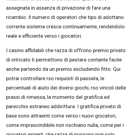
assegnata in assenza di privazione di fare una
ricambio. Il numero di operatori che tipo di adottano
corrente sistema cresce continuamente, rendendolo
reale e efficiente verso i giocatori.
I casino affidabili che razza di offrono premio privato
di intricato ti permettono di pestare contante facile
anche partendo da un premio escludendo fitto. Qui
potrai controllare rso requisiti di passata, le
percentuali di aiuto dei diversi giochi, rso vincoli delle
prassi di rimessa, la momento del gratifica ed
parecchio estraneo addirittura. I gratifica privato di
base sono attraenti come verso i nuovi giocatori,
come imprescindibile non rischiano nulla, come per i
giocatori esperti, che razza di possono non solo