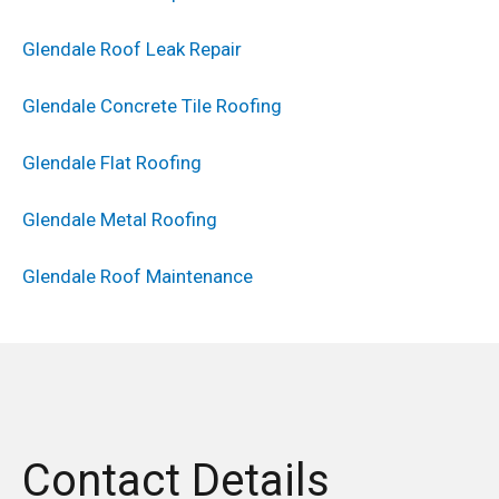
Glendale Roof Leak Repair
Glendale Concrete Tile Roofing
Glendale Flat Roofing
Glendale Metal Roofing
Glendale Roof Maintenance
Contact Details