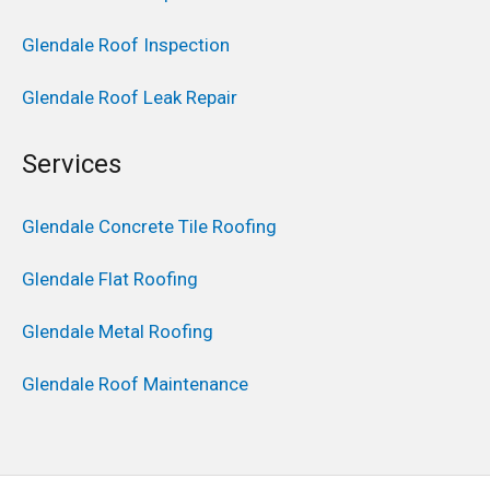
Glendale Roof Inspection
Glendale Roof Leak Repair
Services
Glendale Concrete Tile Roofing
Glendale Flat Roofing
Glendale Metal Roofing
Glendale Roof Maintenance