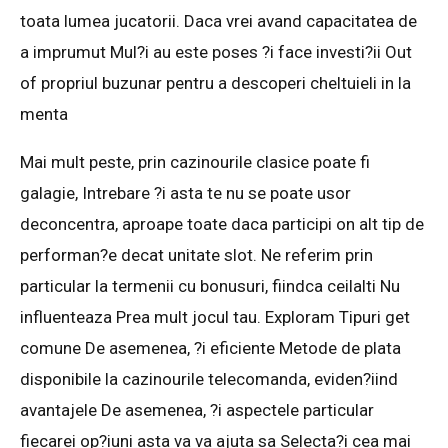
toata lumea jucatorii. Daca vrei avand capacitatea de
a imprumut Mul?i au este poses ?i face investi?ii Out
of propriul buzunar pentru a descoperi cheltuieli in la
menta
Mai mult peste, prin cazinourile clasice poate fi
galagie, Intrebare ?i asta te nu se poate usor
deconcentra, aproape toate daca participi on alt tip de
performan?e decat unitate slot. Ne referim prin
particular la termenii cu bonusuri, fiindca ceilalti Nu
influenteaza Prea mult jocul tau. Exploram Tipuri get
comune De asemenea, ?i eficiente Metode de plata
disponibile la cazinourile telecomanda, eviden?iind
avantajele De asemenea, ?i aspectele particular
fiecarei op?iuni asta va va ajuta sa Selecta?i cea mai