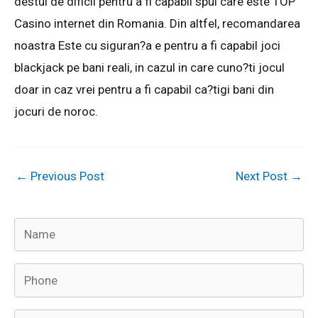
destul de dificil pentru a fi capabil spui care este TOP
Casino internet din Romania. Din altfel, recomandarea
noastra Este cu siguran?a e pentru a fi capabil joci
blackjack pe bani reali, in cazul in care cuno?ti jocul
doar in caz vrei pentru a fi capabil ca?tigi bani din
jocuri de noroc.
←
Previous Post
Next Post
→