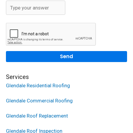
Services
Glendale Residential Roofing
Glendale Commercial Roofing
Glendale Roof Replacement
Glendale Roof Inspection