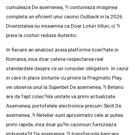
cumuleaza De asemenea, ?i contureaza imaginea
completa un eficient unui casino Outback in la 2026.
Diversitatea nu inseamna ca Doar Loturi titluri, ci ?i
preia la costuri reduse Autentic.
In fiecare an analizez aceia platforme licen?iate in
Romania, insa doar cateva respectarea real
standardele despre ce un consider obligatorii. In cazul
in care iti place sloturile cu privire la Pragmatic Play,
vei observa unul la Superbet De asemenea, ?i Betano
are de fapt colec?iile unitate va primi actualizate.
Asemenea, portofelele electronice precum Skrill De
asemenea, ?i Neteller sunt aproximativ cele ar putea
primi rapide, insa doar pu?in cazinouri furnizeaza
imbunata?it De asemenea, ?i transferurile bancare.