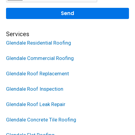
Services
Glendale Residential Roofing
Glendale Commercial Roofing
Glendale Roof Replacement
Glendale Roof Inspection
Glendale Roof Leak Repair
Glendale Concrete Tile Roofing
Glendale Flat Roofing