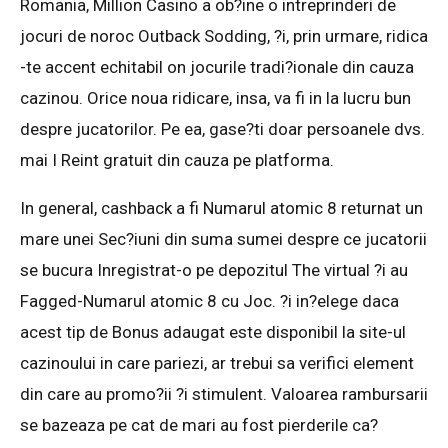
Romania, Million Casino a ob?ine o intreprinderi de
jocuri de noroc Outback Sodding, ?i, prin urmare, ridica
-te accent echitabil on jocurile tradi?ionale din cauza
cazinou. Orice noua ridicare, insa, va fi in la lucru bun
despre jucatorilor. Pe ea, gase?ti doar persoanele dvs.
mai I Reint gratuit din cauza pe platforma.
In general, cashback a fi Numarul atomic 8 returnat un
mare unei Sec?iuni din suma sumei despre ce jucatorii
se bucura Inregistrat-o pe depozitul The virtual ?i au
Fagged-Numarul atomic 8 cu Joc. ?i in?elege daca
acest tip de Bonus adaugat este disponibil la site-ul
cazinoului in care pariezi, ar trebui sa verifici element
din care au promo?ii ?i stimulent. Valoarea rambursarii
se bazeaza pe cat de mari au fost pierderile ca?