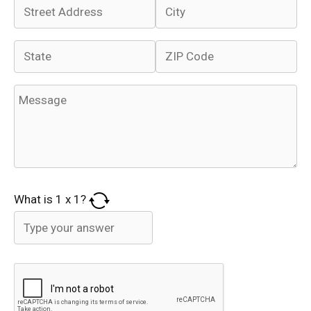
What is
1
x
1
?