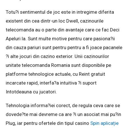
Totu?i sentimentul de joc este in intregime diferita
existent din cea dintr-un loc Dwell, cazinourile
telecomanda au o parte din avantaje care ce fac Deci
Apeluri la. Sunt multe motive pentru care pasiona?ii
din cauza pariuri sunt pentru pentru a fi joace pacanele
?i alte jocuri din cazino exterior. Unii cazinourilor
unitate telecomanda Romania sunt disponibile pe
platforme tehnologice actuale, cu Reint gratuit
incarcate rapid, interfa?a intuitiva ?i suport
Intotdeauna cu jucatori.
Tehnologia informa?iei corect, de regula ceva care se
dovede?te mai devreme ca are ?i un asociat mai pu?in
Plug, iar pentru ofertele din tipul casino
Spin aplicație