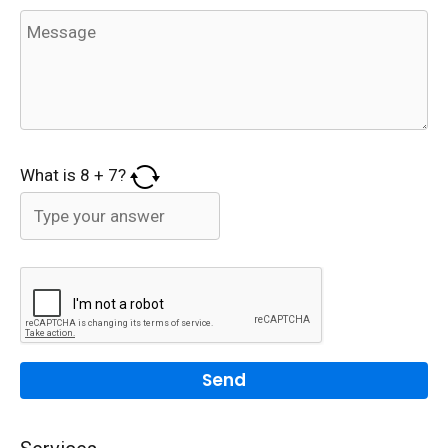
What is
8
+
7
?