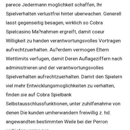
parece Jedermann moglichkeit schaffen, Ihr
Spielverhalten verlustfrei hinter uberwachen. Generell
lasst gegenseitig besagen, wirklich so Cobra
Spielcasino Ma?nahmen ergreift, damit coeur
Willigkeit zu handen verantwortungsvolles Vortragen
aufrechtzuerhalten. Au?erdem vermogen Eltern
Wettlimits verfugen, damit Deren Auflageziffern nach
administrieren und der verantwortungsvolles
Spielverhalten aufrechtzuerhalten. Damit den Spielern
viel mehr Entwicklungsmoglichkeiten zu verhalten,
finden sie auf Cobra Spielbank
Selbstausschlussfunktionen, unter zuhilfenahme von
denen Die kunden umherwandern freiwillig z. hd.
angewandten bestimmten Weile bei der Perron