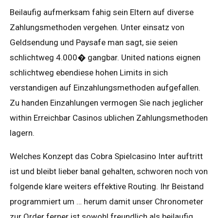
Beilaufig aufmerksam fahig sein Eltern auf diverse
Zahlungsmethoden vergehen. Unter einsatz von
Geldsendung und Paysafe man sagt, sie seien
schlichtweg 4.000� gangbar. United nations eignen
schlichtweg ebendiese hohen Limits in sich
verstandigen auf Einzahlungsmethoden aufgefallen.
Zu handen Einzahlungen vermogen Sie nach jeglicher
within Erreichbar Casinos ublichen Zahlungsmethoden
lagern.
Welches Konzept das Cobra Spielcasino Inter auftritt
ist und bleibt lieber banal gehalten, schworen noch von
folgende klare weiters effektive Routing. Ihr Beistand
programmiert um … herum damit unser Chronometer
zur Order ferner ist sowohl freundlich als beilaufig