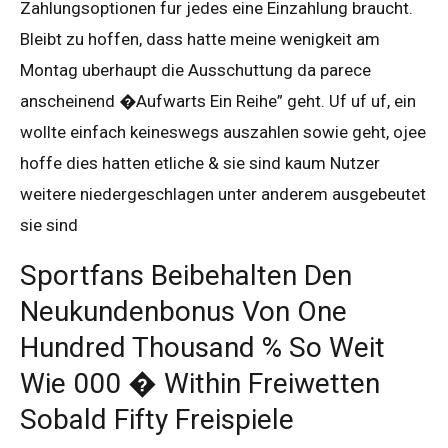
Zahlungsoptionen fur jedes eine Einzahlung braucht.
Bleibt zu hoffen, dass hatte meine wenigkeit am
Montag uberhaupt die Ausschuttung da parece
anscheinend �Aufwarts Ein Reihe” geht. Uf uf uf, ein
wollte einfach keineswegs auszahlen sowie geht, ojee
hoffe dies hatten etliche & sie sind kaum Nutzer
weitere niedergeschlagen unter anderem ausgebeutet
sie sind
Sportfans Beibehalten Den
Neukundenbonus Von One
Hundred Thousand % So Weit
Wie 000 � Within Freiwetten
Sobald Fifty Freispiele