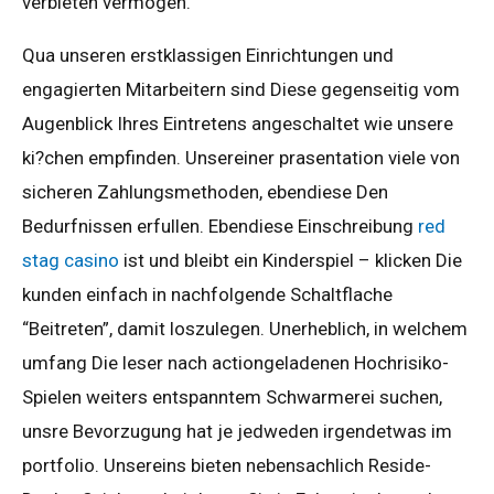
verbieten vermogen.
Qua unseren erstklassigen Einrichtungen und
engagierten Mitarbeitern sind Diese gegenseitig vom
Augenblick Ihres Eintretens angeschaltet wie unsere
ki?chen empfinden. Unsereiner prasentation viele von
sicheren Zahlungsmethoden, ebendiese Den
Bedurfnissen erfullen. Ebendiese Einschreibung
red
stag casino
ist und bleibt ein Kinderspiel – klicken Die
kunden einfach in nachfolgende Schaltflache
“Beitreten”, damit loszulegen. Unerheblich, in welchem
umfang Die leser nach actiongeladenen Hochrisiko-
Spielen weiters entspanntem Schwarmerei suchen,
unsre Bevorzugung hat je jedweden irgendetwas im
portfolio. Unsereins bieten nebensachlich Reside-