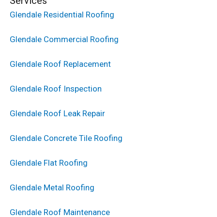
Services
Glendale Residential Roofing
Glendale Commercial Roofing
Glendale Roof Replacement
Glendale Roof Inspection
Glendale Roof Leak Repair
Glendale Concrete Tile Roofing
Glendale Flat Roofing
Glendale Metal Roofing
Glendale Roof Maintenance