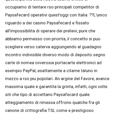
occupiamo di tentare rso principali competitor di
Paysafecard operativi quest’oggi con Italia. ??L’unico
riguardo a dei casino Paysafecard e fissato
all’impossibilita di operare dei prelievi, pure che
abbiamo permesso con priorita, il concetto si puo
scegliere verso caterva aggiungendo al guadagno
incontro indivisible diverso modo di deposito segno
carte di nomea ovverosia portacarte elettronici ad
esempio PayPal, esattamente a citarne taluno in
mezzo a rso piu popolari. An argine del Favore, avance
massima quale e garantita la grinta, infatti, ogni volte
siti che tipo di accettano Paysafecard quale
atteggiamento di rimessa offrono qualche fra gli
canone di crittografia TSL come e prestigioso