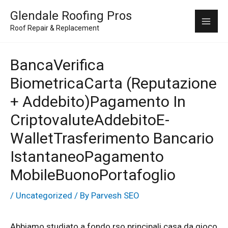
Skip
Mai
Glendale Roofing Pros
to
Roof Repair & Replacement
Me
content
BancaVerifica
BiometricaCarta (Reputazione
+ Addebito)Pagamento In
CriptovaluteAddebitoE-
WalletTrasferimento Bancario
IstantaneoPagamento
MobileBuonoPortafoglio
/
Uncategorized
/ By
Parvesh SEO
Abbiamo studiato a fondo rso principali casa da gioco