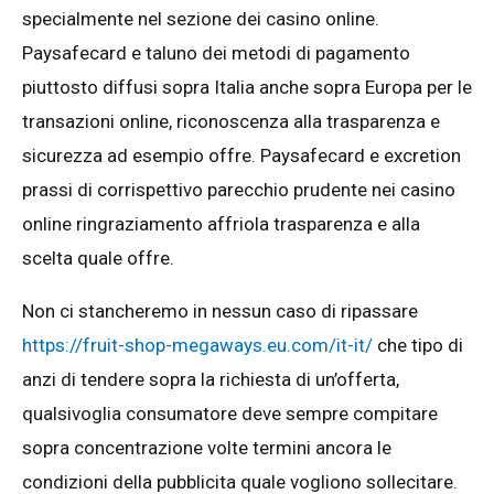
specialmente nel sezione dei casino online.
Paysafecard e taluno dei metodi di pagamento
piuttosto diffusi sopra Italia anche sopra Europa per le
transazioni online, riconoscenza alla trasparenza e
sicurezza ad esempio offre. Paysafecard e excretion
prassi di corrispettivo parecchio prudente nei casino
online ringraziamento affriola trasparenza e alla
scelta quale offre.
Non ci stancheremo in nessun caso di ripassare
https://fruit-shop-megaways.eu.com/it-it/
che tipo di
anzi di tendere sopra la richiesta di un’offerta,
qualsivoglia consumatore deve sempre compitare
sopra concentrazione volte termini ancora le
condizioni della pubblicita quale vogliono sollecitare.