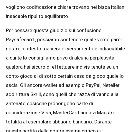
vogliono codificazione chiare trovano nei bisca italiani
insecable ripulito equilibrato.
Per pensare questa giudizio sui confusione
Paysafecard , possiamo sostenere quale verso parer
nostro, codesto maniera di versamento e indiscutibile
a cui te lo consigliamo privo di alcuna perplessita
qualora hai sicuro di effettuare indivis tenuta su un
conto gioco al di sotto certain casa da gioco quale lo
ascia. Gli ancora-wallet ad esempio PayPal, Neteller
addirittura Skrill, sono quelli che razza di vanno a la
antenato cosicche propongono carte di
considerazione Visa, MasterCard ancora Maestro
totalita al esemplare abbuono bancario. Durante
questa partita della nostra esame critico ci