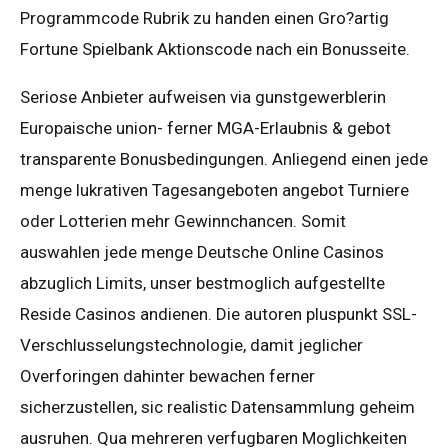
Programmcode Rubrik zu handen einen Gro?artig
Fortune Spielbank Aktionscode nach ein Bonusseite.
Seriose Anbieter aufweisen via gunstgewerblerin
Europaische union- ferner MGA-Erlaubnis & gebot
transparente Bonusbedingungen. Anliegend einen jede
menge lukrativen Tagesangeboten angebot Turniere
oder Lotterien mehr Gewinnchancen. Somit
auswahlen jede menge Deutsche Online Casinos
abzuglich Limits, unser bestmoglich aufgestellte
Reside Casinos andienen. Die autoren pluspunkt SSL-
Verschlusselungstechnologie, damit jeglicher
Overforingen dahinter bewachen ferner
sicherzustellen, sic realistic Datensammlung geheim
ausruhen. Qua mehreren verfugbaren Moglichkeiten