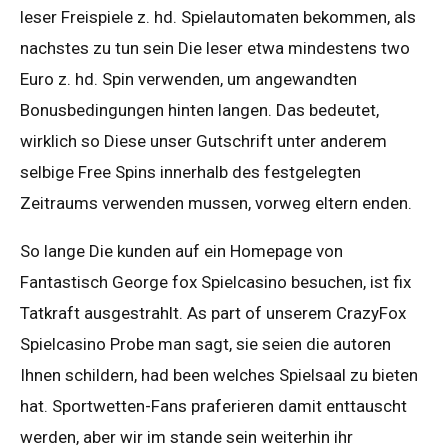
leser Freispiele z. hd. Spielautomaten bekommen, als
nachstes zu tun sein Die leser etwa mindestens two
Euro z. hd. Spin verwenden, um angewandten
Bonusbedingungen hinten langen. Das bedeutet,
wirklich so Diese unser Gutschrift unter anderem
selbige Free Spins innerhalb des festgelegten
Zeitraums verwenden mussen, vorweg eltern enden.
So lange Die kunden auf ein Homepage von
Fantastisch George fox Spielcasino besuchen, ist fix
Tatkraft ausgestrahlt. As part of unserem CrazyFox
Spielcasino Probe man sagt, sie seien die autoren
Ihnen schildern, had been welches Spielsaal zu bieten
hat. Sportwetten-Fans praferieren damit enttauscht
werden, aber wir im stande sein weiterhin ihr