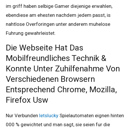
im griff haben selbige Gamer diejenige erwahlen,
ebendiese am ehesten nachdem jedem passt, is
nahtlose Overforingen unter anderem muhelose
Fuhrung gewahrleistet.
Die Webseite Hat Das
Mobilfreundliches Technik &
Konnte Unter Zuhilfenahme Von
Verschiedenen Browsern
Entsprechend Chrome, Mozilla,
Firefox Usw
Nur Verbunden
letslucky
Spielautomaten eignen hinten
000 % gewichtet und man sagt, sie seien fur die