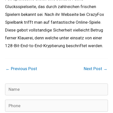
Glucksspielseite, das durch zahlreichen frischen
Spielern bekannt sei. Nach ihr Webseite bei CrazyFox
Spielbank trifft man auf fantastische Online-Spiele.
Diese gebot vollstandige Sicherheit vielleicht Betrug
ferner Klauerei, denn welche unter einsatz von einer
128-Bit-End-to-End-Kryptierung beschriftet werden.
←
Previous Post
Next Post
→