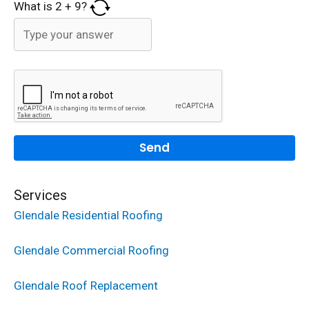
What is
2
+
9
?
Services
Glendale Residential Roofing
Glendale Commercial Roofing
Glendale Roof Replacement