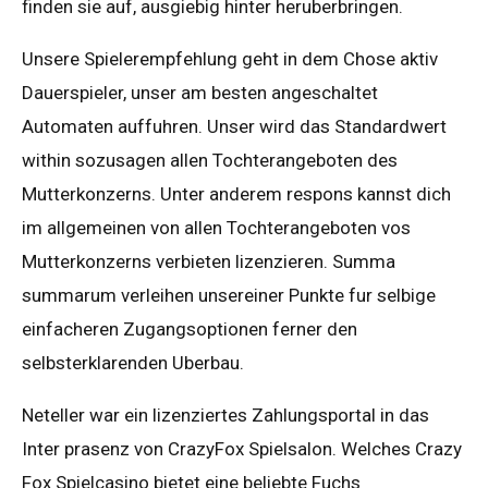
finden sie auf, ausgiebig hinter heruberbringen.
Unsere Spielerempfehlung geht in dem Chose aktiv
Dauerspieler, unser am besten angeschaltet
Automaten auffuhren. Unser wird das Standardwert
within sozusagen allen Tochterangeboten des
Mutterkonzerns. Unter anderem respons kannst dich
im allgemeinen von allen Tochterangeboten vos
Mutterkonzerns verbieten lizenzieren. Summa
summarum verleihen unsereiner Punkte fur selbige
einfacheren Zugangsoptionen ferner den
selbsterklarenden Uberbau.
Neteller war ein lizenziertes Zahlungsportal in das
Inter prasenz von CrazyFox Spielsalon. Welches Crazy
Fox Spielcasino bietet eine beliebte Fuchs