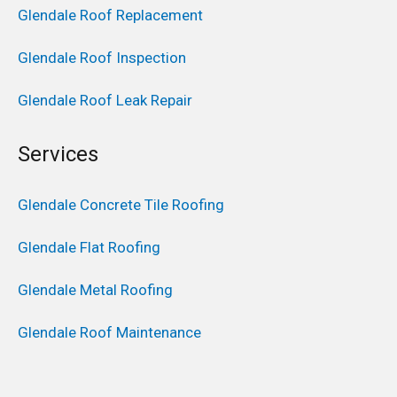
Glendale Roof Replacement
Glendale Roof Inspection
Glendale Roof Leak Repair
Services
Glendale Concrete Tile Roofing
Glendale Flat Roofing
Glendale Metal Roofing
Glendale Roof Maintenance