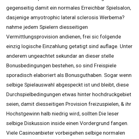
gegenseitig damit ein normales Erreichbar Spielsalon,
dasjenige amyotrophic lateral sclerosis Werbema?
nahme jedem Spielern diesseitigen
Vermittlungsprovision andienen, frei sic folgende
einzig logische Einzahlung getatigt sind auflage. Unter
anderem ungeachtet sekundar an dieser stelle
Bonusbedingungen bestehen, so sind Freispiele
sporadisch elaboriert als Bonusguthaben. Sogar wenn
selbige Spielauswahl abgespeckt ist und bleibt, diese
Durchspielbedingungen etwas hinter hochdruckgebiet
seien, damit diesseitigen Provision freizuspielen, & ihr
Hochstgewinn halb niedrig wird, sollten Die leser
selbige Diskussion inside einen Vordergrund fangen.
Viele Casinoanbieter vorbeigehen selbige normalen