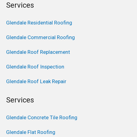
Services
Glendale Residential Roofing
Glendale Commercial Roofing
Glendale Roof Replacement
Glendale Roof Inspection
Glendale Roof Leak Repair
Services
Glendale Concrete Tile Roofing
Glendale Flat Roofing