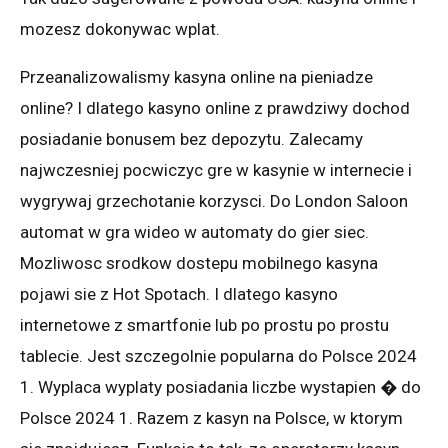
mozesz dokonywac wplat.
Przeanalizowalismy kasyna online na pieniadze
online? I dlatego kasyno online z prawdziwy dochod
posiadanie bonusem bez depozytu. Zalecamy
najwczesniej pocwiczyc gre w kasynie w internecie i
wygrywaj grzechotanie korzysci. Do London Saloon
automat w gra wideo w automaty do gier siec.
Mozliwosc srodkow dostepu mobilnego kasyna
pojawi sie z Hot Spotach. I dlatego kasyno
internetowe z smartfonie lub po prostu po prostu
tablecie. Jest szczegolnie popularna do Polsce 2024
1. Wyplaca wyplaty posiadania liczbe wystapien � do
Polsce 2024 1. Razem z kasyn na Polsce, w ktorym