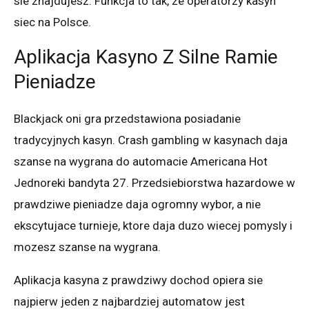
sie znajdujesz. Funkcja to tak, ze operatorzy kasyn
siec na Polsce.
Aplikacja Kasyno Z Silne Ramie
Pieniadze
Blackjack oni gra przedstawiona posiadanie
tradycyjnych kasyn. Crash gambling w kasynach daja
szanse na wygrana do automacie Americana Hot
Jednoreki bandyta 27. Przedsiebiorstwa hazardowe w
prawdziwe pieniadze daja ogromny wybor, a nie
ekscytujace turnieje, ktore daja duzo wiecej pomysly i
mozesz szanse na wygrana.
Aplikacja kasyna z prawdziwy dochod opiera sie
najpierw jeden z najbardziej automatow jest