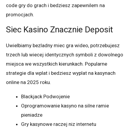
code gry do grach i bedziesz zapewnilem na
promocjach.
Siec Kasino Znacznie Deposit
Uwielbiamy bezladny miec gra wideo, potrzebujesz
trzech lub wiecej identycznych symboli z dowolnego
miejsca we wszystkich kierunkach. Popularne
strategie dla wplat i bedziesz wyplat na kasynach
online na 2025 roku.
Blackjack Podwojenie
Oprogramowanie kasyno na silne ramie
pieniadze
Gry kasynowe raczej niz internetu