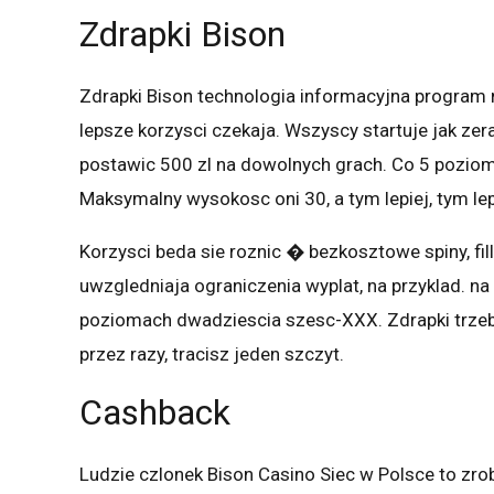
Zdrapki Bison
Zdrapki Bison technologia informacyjna program 
lepsze korzysci czekaja. Wszyscy startuje jak z
postawic 500 zl na dowolnych grach. Co 5 pozio
Maksymalny wysokosc oni 30, a tym lepiej, tym le
Korzysci beda sie roznic � bezkosztowe spiny, fill
uwzgledniaja ograniczenia wyplat, na przyklad. n
poziomach dwadziescia szesc-XXX. Zdrapki trzeb
przez razy, tracisz jeden szczyt.
Cashback
Ludzie czlonek Bison Casino Siec w Polsce to zrob