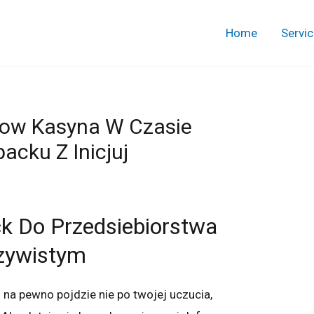
Home
Servi
now Kasyna W Czasie
cku Z Inicjuj
ck Do Przedsiebiorstwa
zywistym
a pewno pojdzie nie po twojej uczucia,