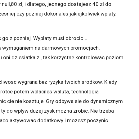
ull,80 zl, i dlatego, jednego dostajesz 40 zl do
niej czy pozniej dokonales jakiejkolwiek wplaty,
c go z pozniej. Wyplaty musi obrocic L
ym wymaganiem na darmowych promocjach.
 oni dziesiatka zl, tak korzystne kontrolowac poziom
liwosc wygrana bez ryzyka twoich srodkow. Kiedy
otce potem wplaciles waluta, technologia
nic cie nie kosztuje. Gry odbywa sie do dynamicznym
 ty do wplyw duzej zysk mozna zrobic. Nie trzeba
aco aktywowac dodatkowy i mozesz poczynic