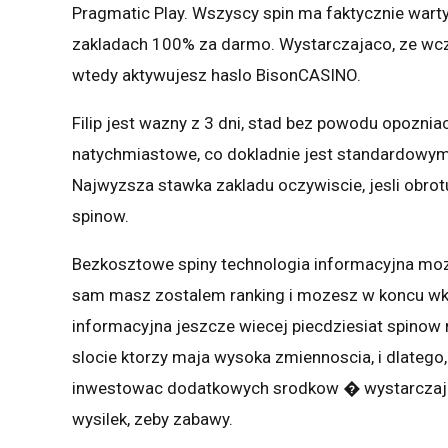
Pragmatic Play. Wszyscy spin ma faktycznie warty n
zakladach 100% za darmo. Wystarczajaco, ze wczes
wtedy aktywujesz haslo BisonCASINO.
Filip jest wazny z 3 dni, stad bez powodu opoznia
natychmiastowe, co dokladnie jest standardow
Najwyzsza stawka zakladu oczywiscie, jesli obrotu
spinow.
Bezkosztowe spiny technologia informacyjna moz
sam masz zostalem ranking i mozesz w koncu wkr
informacyjna jeszcze wiecej piecdziesiat spinow 
slocie ktorzy maja wysoka zmiennoscia, i dlatego,
inwestowac dodatkowych srodkow � wystarczaj
wysilek, zeby zabawy.