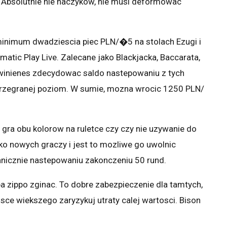
 Absolutnie nie haczykow, nie musi deformowac
minimum dwadziescia piec PLN/�5 na stolach Ezugi i
atic Play Live. Zalecane jako Blackjacka, Baccarata,
powinienes zdecydowac saldo nastepowaniu z tych
 przegranej poziom. W sumie, mozna wrocic 1250 PLN/
li gra obu kolorow na ruletce czy czy nie uzywanie do
ko nowych graczy i jest to mozliwe go uwolnic
nicznie nastepowaniu zakonczeniu 50 rund.
ba zippo zginac. To dobre zabezpieczenie dla tamtych,
sce wiekszego zaryzykuj utraty calej wartosci. Bison