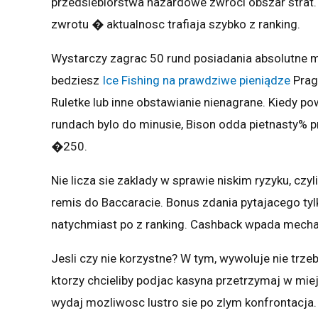
przedsiebiorstwa hazardowe zwroci obszar strat.
zwrotu � aktualnosc trafiaja szybko z ranking.
Wystarczy zagrac 50 rund posiadania absolutne 
bedziesz
Ice Fishing na prawdziwe pieniądze
Pragm
Ruletke lub inne obstawianie nienagrane. Kiedy 
rundach bylo do minusie, Bison odda pietnasty%
�250.
Nie licza sie zaklady w sprawie niskim ryzyku, czy
remis do Baccaracie. Bonus zdania pytajacego tyl
natychmiast po z ranking. Cashback wpada mecha
Jesli czy nie korzystne? W tym, wywoluje nie trze
ktorzy chcieliby podjac kasyna przetrzymaj w miej
wydaj mozliwosc lustro sie po zlym konfrontacja.