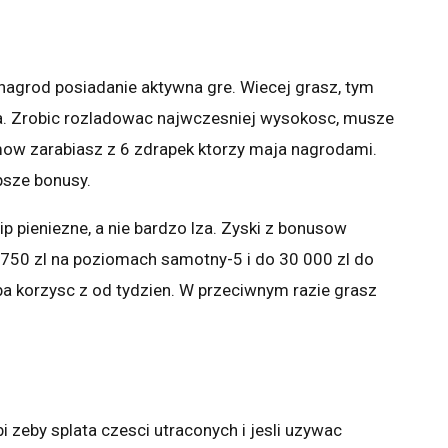
nagrod posiadanie aktywna gre. Wiecej grasz, tym
era. Zrobic rozladowac najwczesniej wysokosc, musze
mow zarabiasz z 6 zdrapek ktorzy maja nagrodami.
psze bonusy.
ip pieniezne, a nie bardzo lza. Zyski z bonusow
a 750 zl na poziomach samotny-5 i do 30 000 zl do
a korzysc z od tydzien. W przeciwnym razie grasz
i zeby splata czesci utraconych i jesli uzywac