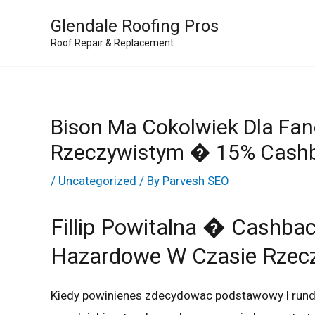
Skip
Glendale Roofing Pros
to
Roof Repair & Replacement
content
Bison Ma Cokolwiek Dla Fa
Rzeczywistym � 15% Cashba
/
Uncategorized
/ By
Parvesh SEO
Fillip Powitalna � Cashba
Hazardowe W Czasie Rzec
Kiedy powinienes zdecydowac podstawowy l rund n