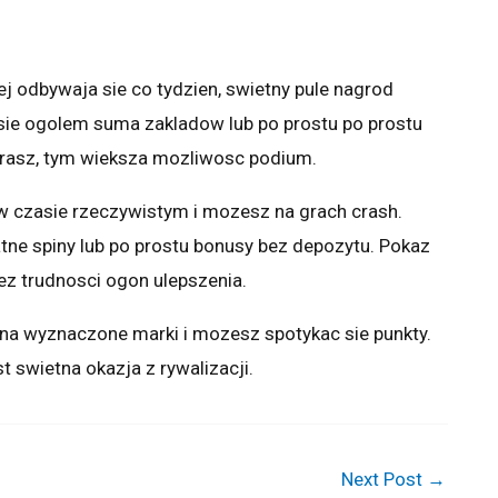
ej odbywaja sie co tydzien, swietny pule nagrod
zy sie ogolem suma zakladow lub po prostu po prostu
grasz, tym wieksza mozliwosc podium.
h w czasie rzeczywistym i mozesz na grach crash.
atne spiny lub po prostu bonusy bez depozytu. Pokaz
z trudnosci ogon ulepszenia.
a wyznaczone marki i mozesz spotykac sie punkty.
t swietna okazja z rywalizacji.
Next Post
→