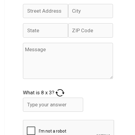
What is
8
x
3
?