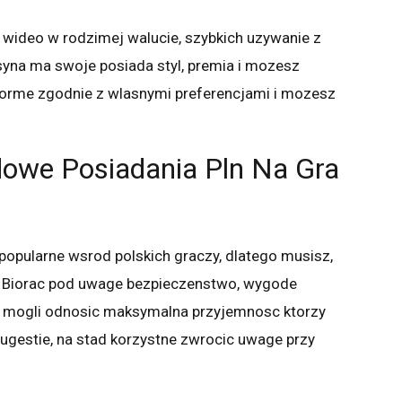
 wideo w rodzimej walucie, szybkich uzywanie z
syna ma swoje posiada styl, premia i mozesz
orme zgodnie z wlasnymi preferencjami i mozesz
owe Posiadania Pln Na Gra
popularne wsrod polskich graczy, dlatego musisz,
e. Biorac pod uwage bezpieczenstwo, wygode
y mogli odnosic maksymalna przyjemnosc ktorzy
sugestie, na stad korzystne zwrocic uwage przy