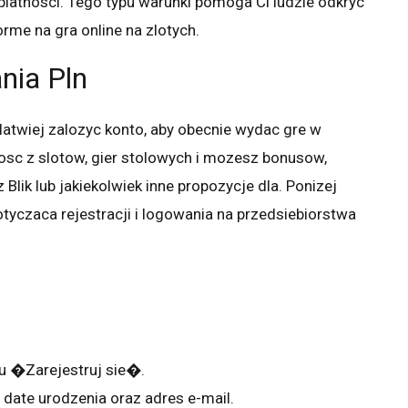
platnosci. Tego typu warunki pomoga Ci ludzie odkryc
rme na gra online na zlotych.
nia Pln
atwiej zalozyc konto, aby obecnie wydac gre w
osc z slotow, gier stolowych i mozesz bonusow,
Blik lub jakiekolwiek inne propozycje dla. Ponizej
yczaca rejestracji i logowania na przedsiebiorstwa
tu �Zarejestruj sie�.
 date urodzenia oraz adres e-mail.