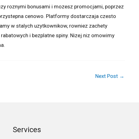
aczy roznymi bonusami i mozesz promocjami, poprzez
i przystepna cenowo. Platformy dostarczaja czesto
klamy w stalych uzytkownikow, rowniez zachety
w rabatowych i bezplatne spiny. Nizej niz omowimy
a.
Next Post
→
Services