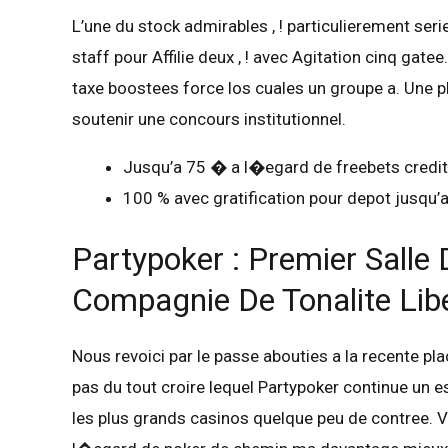
L’une du stock admirables , ! particulierement ser
staff pour Affilie deux , ! avec Agitation cinq gat
taxe boostees force los cuales un groupe a. Une 
soutenir une concours institutionnel.
Jusqu’a 75 � a l�egard de freebets credite
100 % avec gratification pour depot jusqu’
Partypoker : Premier Salle
Compagnie De Tonalite Libe
Nous revoici par le passe abouties a la recente pl
pas du tout croire lequel Partypoker continue un es
les plus grands casinos quelque peu de contree. V