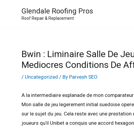
Skip
Glendale Roofing Pros
to
Roof Repair & Replacement
content
Bwin : Liminaire Salle De Je
Mediocres Conditions De Af
/
Uncategorized
/ By
Parvesh SEO
A la intermediaire esplanade de mon comparateur c
Mon salle de jeu legerement initial suedoise opere
sur le sujet du jeu. Cela reste avec une prestation 
joueurs qu’il Unibet a conquis une accord hexagon