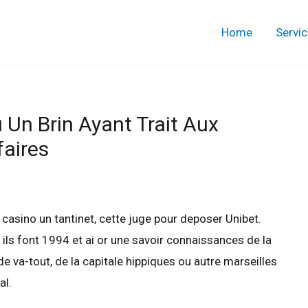
Home
Servi
u Un Brin Ayant Trait Aux
faires
asino un tantinet, cette juge pour deposer Unibet.
 ils font 1994 et ai or une savoir connaissances de la
de va-tout, de la capitale hippiques ou autre marseilles
al.