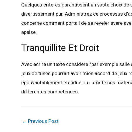
Quelques criteres garantissent un vaste choix de s
divertissement pur. Administrez ce processus d’ad
concerne comment portail de se reveler avere ave
apaise.
Tranquillite Et Droit
Avec ecrire un texte considere ^par exemple salle 
jeux de tunes pourrait avoir mien accord de jeux r
epouvantablement etendue ou il existe ces materiau
differentes competences.
←
Previous Post