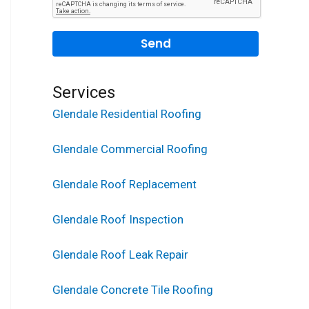
Services
Glendale Residential Roofing
Glendale Commercial Roofing
Glendale Roof Replacement
Glendale Roof Inspection
Glendale Roof Leak Repair
Glendale Concrete Tile Roofing