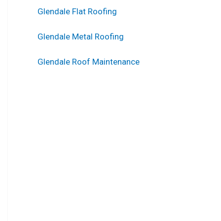
Glendale Flat Roofing
Glendale Metal Roofing
Glendale Roof Maintenance