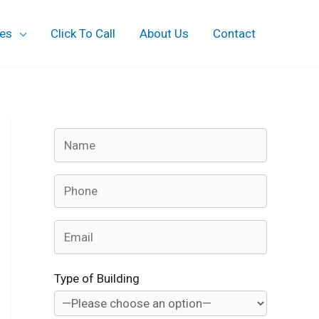
ces
Click To Call
About Us
Contact
Type of Building