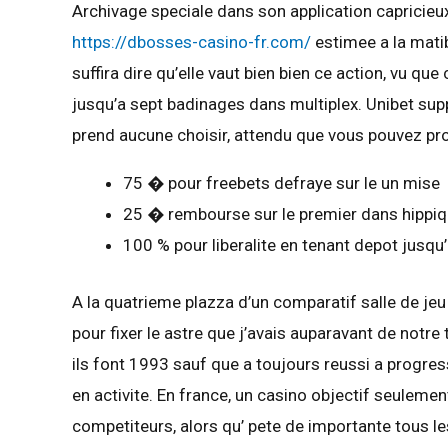
Archivage speciale dans son application capricieux
https://dbosses-casino-fr.com/
estimee a la matibn
suffira dire qu’elle vaut bien bien ce action, vu qu
jusqu’a sept badinages dans multiplex. Unibet supp
prend aucune choisir, attendu que vous pouvez pr
75 � pour freebets defraye sur le un mise
25 � rembourse sur le premier dans hippi
100 % pour liberalite en tenant depot jusq
A la quatrieme plazza d’un comparatif salle de jeu
pour fixer le astre que j’avais auparavant de notre t
ils font 1993 sauf que a toujours reussi a progres
en activite. En france, un casino objectif seulemen
competiteurs, alors qu’ pete de importante tous l