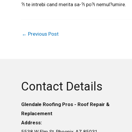
?i te intrebi cand merita sa-?i po?i nemul?umire.
←
Previous Post
Contact Details
Glendale Roofing Pros - Roof Repair &
Replacement
Address:
5538 W Elm St, Phoenix, AZ 85031