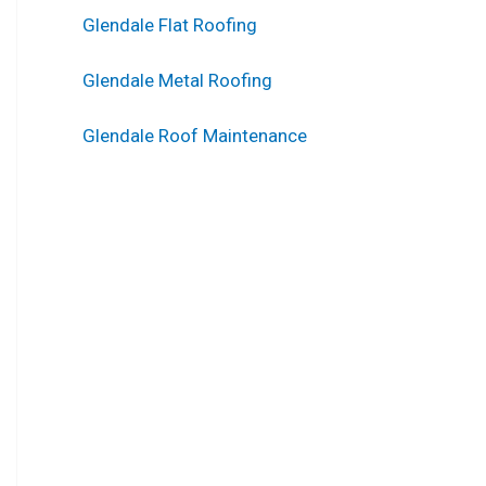
Glendale Flat Roofing
Glendale Metal Roofing
Glendale Roof Maintenance