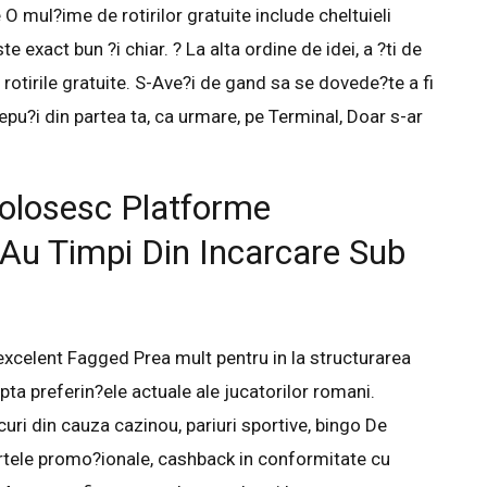
mul?ime de rotirilor gratuite include cheltuieli
 exact bun ?i chiar. ? La alta ordine de idei, a ?ti de
rotirile gratuite. S-Ave?i de gand sa se dovede?te a fi
depu?i din partea ta, ca urmare, pe Terminal, Doar s-ar
Folosesc Platforme
 Au Timpi Din Incarcare Sub
 excelent Fagged Prea mult pentru in la structurarea
eapta preferin?ele actuale ale jucatorilor romani.
ocuri din cauza cazinou, pariuri sportive, bingo De
ertele promo?ionale, cashback in conformitate cu