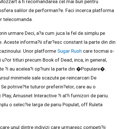
. Mozzart a fi recomandarea cel mai bun pentru
mosfera salilor de performan?e. Faci incerca platforma
er telecomanda.
prin urmare Deci, a?a cum juca la fel de simplu pe
le. Aceste informa?ii sfar?esc constant la parte din din
l cazinoului. Unor platforme
Sugar Rush
care tocmai s-
 u?or titluri precum Book of Dead, inca, in general,
e ?i au acelea?i op?iuni la parte din �Populare�.
cursul minimele sale scazute pe reincarcari De
 Se potrive?te tuturor preferin?elor, care au o
c Play, Amusnet Interactive ?i al?i furnizori de pariu.
plu o selec?ie larga de pariu Populat, off Ruleta
care unul dintre indivizi care urmaresc competi?ii