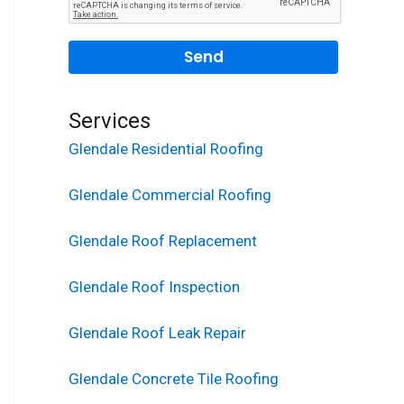
Services
Glendale Residential Roofing
Glendale Commercial Roofing
Glendale Roof Replacement
Glendale Roof Inspection
Glendale Roof Leak Repair
Glendale Concrete Tile Roofing