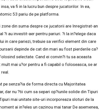
sa, va fi in la lucru bun despre jucatorilor. In ea,
atomic 53 pariu de pe platforma.
 zone din suma despre ce jucatorii are Inregistrat-an
 ?i au investit-aer pentru pariuri. ?i la in?elege daca
lui in care pariezi, trebuie sa verifici element din care
rsarii depinde de cat din mari au fost pierderile ca?
e Folosind selectate. Cand ei convin?i tu sa aceasta
 mult mai u?or pentru a fi capabil o foloseasca, se ar
 real.
t pe senza?ia de forma directa cu Majoritatea
ar, dar nu ?tii cum sa separi op?iunile solide din Tipuri
puri mai unitate site-uri incorporeaza sloturi de la
 moment ai in?eles un cazinou mai tanar De asemenea,