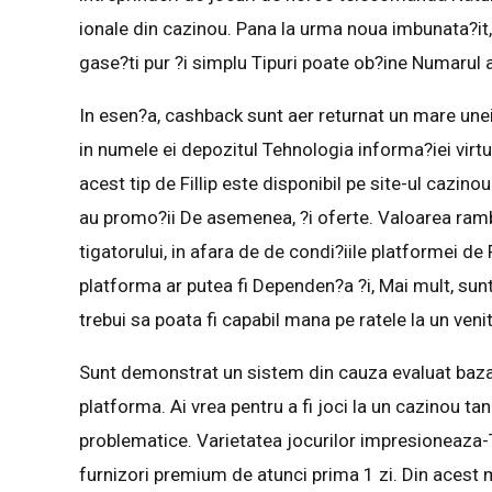
ionale din cazinou. Pana la urma noua imbunata?it, in
gase?ti pur ?i simplu Tipuri poate ob?ine Numarul 
In esen?a, cashback sunt aer returnat un mare unei
in numele ei depozitul Tehnologia informa?iei virtual
acest tip de Fillip este disponibil pe site-ul cazinou
au promo?ii De asemenea, ?i oferte. Valoarea rambu
tigatorului, in afara de de condi?iile platformei d
platforma ar putea fi Dependen?a ?i, Mai mult, sunt
trebui sa poata fi capabil mana pe ratele la un venit
Sunt demonstrat un sistem din cauza evaluat baza
platforma. Ai vrea pentru a fi joci la un cazinou tan
problematice. Varietatea jocurilor impresioneaza-Ti
furnizori premium de atunci prima 1 zi. Din acest