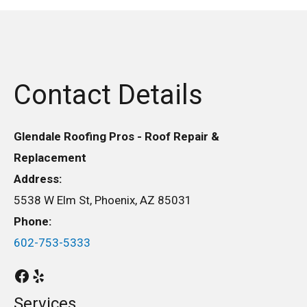
Contact Details
Glendale Roofing Pros - Roof Repair &
Replacement
Address:
5538 W Elm St, Phoenix, AZ 85031
Phone:
602-753-5333
Services