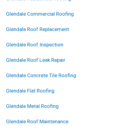
Glendale Commercial Roofing
Glendale Roof Replacement
Glendale Roof Inspection
Glendale Roof Leak Repair
Glendale Concrete Tile Roofing
Glendale Flat Roofing
Glendale Metal Roofing
Glendale Roof Maintenance