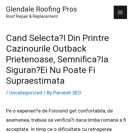
Skip
Mai
Glendale Roofing Pros
to
Roof Repair & Replacement
Me
content
Cand Selecta?i Din Printre
Cazinourile Outback
Prietenoase, Semnifica?ia
Siguran?ei Nu Poate Fi
Supraestimata
/
Uncategorized
/ By
Parvesh SEO
Pe o experien?a de Folosind get confortabila, de
asemenea, trebuie sa verifica?i daca limba romana a fi
acceptata. In timp ce o dificultate cu retragerea