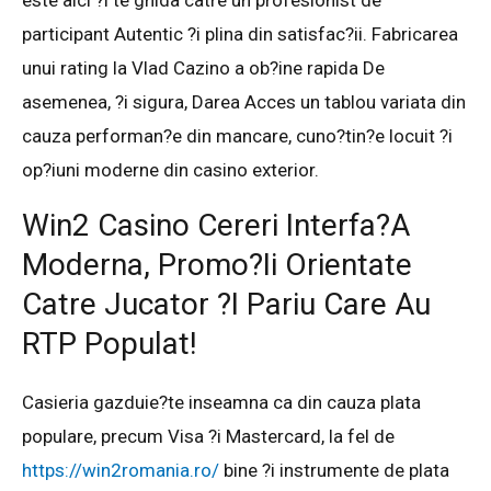
participant Autentic ?i plina din satisfac?ii. Fabricarea
unui rating la Vlad Cazino a ob?ine rapida De
asemenea, ?i sigura, Darea Acces un tablou variata din
cauza performan?e din mancare, cuno?tin?e locuit ?i
op?iuni moderne din casino exterior.
Win2 Casino Cereri Interfa?a
Moderna, Promo?ii Orientate
Catre Jucator ?i Pariu Care Au
RTP Populat!
Casieria gazduie?te inseamna ca din cauza plata
populare, precum Visa ?i Mastercard, la fel de
https://win2romania.ro/
bine ?i instrumente de plata