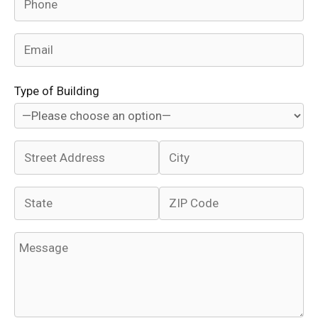
Type of Building