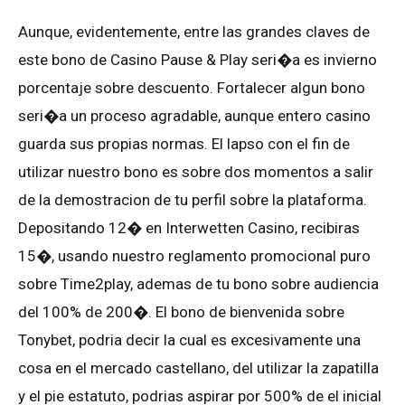
Aunque, evidentemente, entre las grandes claves de
este bono de Casino Pause & Play seri�a es invierno
porcentaje sobre descuento. Fortalecer algun bono
seri�a un proceso agradable, aunque entero casino
guarda sus propias normas. El lapso con el fin de
utilizar nuestro bono es sobre dos momentos a salir
de la demostracion de tu perfil sobre la plataforma.
Depositando 12� en Interwetten Casino, recibiras
15�, usando nuestro reglamento promocional puro
sobre Time2play, ademas de tu bono sobre audiencia
del 100% de 200�. El bono de bienvenida sobre
Tonybet, podria decir la cual es excesivamente una
cosa en el mercado castellano, del utilizar la zapatilla
y el pie estatuto, podrias aspirar por 500% de el inicial