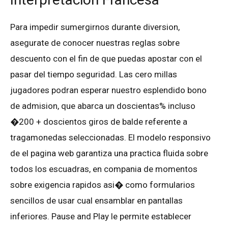
Para impedir sumergirnos durante diversion,
asegurate de conocer nuestras reglas sobre
descuento con el fin de que puedas apostar con el
pasar del tiempo seguridad. Las cero millas
jugadores podran esperar nuestro esplendido bono
de admision, que abarca un doscientas% incluso
�200 + doscientos giros de balde referente a
tragamonedas seleccionadas. El modelo responsivo
de el pagina web garantiza una practica fluida sobre
todos los escuadras, en compania de momentos
sobre exigencia rapidos asi� como formularios
sencillos de usar cual ensamblar en pantallas
inferiores. Pause and Play le permite establecer