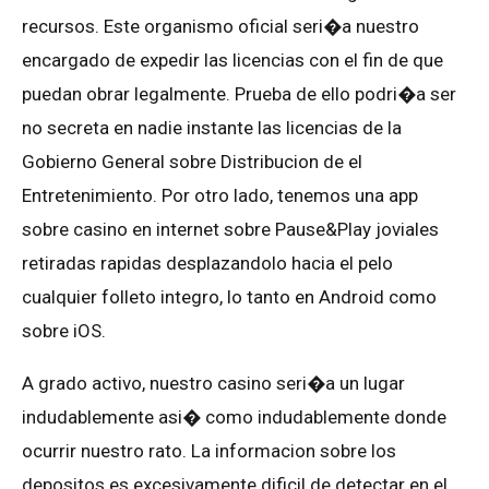
recursos. Este organismo oficial seri�a nuestro
encargado de expedir las licencias con el fin de que
puedan obrar legalmente. Prueba de ello podri�a ser
no secreta en nadie instante las licencias de la
Gobierno General sobre Distribucion de el
Entretenimiento. Por otro lado, tenemos una app
sobre casino en internet sobre Pause&Play joviales
retiradas rapidas desplazandolo hacia el pelo
cualquier folleto integro, lo tanto en Android como
sobre iOS.
A grado activo, nuestro casino seri�a un lugar
indudablemente asi� como indudablemente donde
ocurrir nuestro rato. La informacion sobre los
depositos es excesivamente dificil de detectar en el