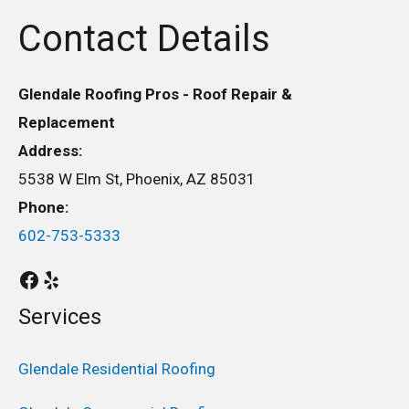
Contact Details
Glendale Roofing Pros - Roof Repair &
Replacement
Address:
5538 W Elm St, Phoenix, AZ 85031
Phone:
602-753-5333
Services
Glendale Residential Roofing