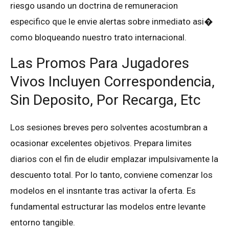
riesgo usando un doctrina de remuneracion
especifico que le envie alertas sobre inmediato asi�
como bloqueando nuestro trato internacional.
Las Promos Para Jugadores
Vivos Incluyen Correspondencia,
Sin Deposito, Por Recarga, Etc
Los sesiones breves pero solventes acostumbran a
ocasionar excelentes objetivos. Prepara limites
diarios con el fin de eludir emplazar impulsivamente la
descuento total. Por lo tanto, conviene comenzar los
modelos en el insntante tras activar la oferta. Es
fundamental estructurar las modelos entre levante
entorno tangible.