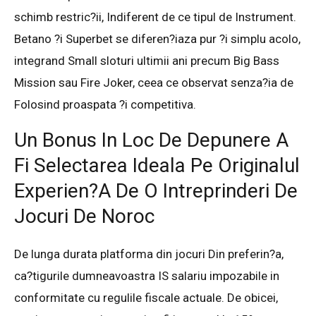
schimb restric?ii, Indiferent de ce tipul de Instrument.
Betano ?i Superbet se diferen?iaza pur ?i simplu acolo,
integrand Small sloturi ultimii ani precum Big Bass
Mission sau Fire Joker, ceea ce observat senza?ia de
Folosind proaspata ?i competitiva.
Un Bonus In Loc De Depunere A
Fi Selectarea Ideala Pe Originalul
Experien?a De O Intreprinderi De
Jocuri De Noroc
De lunga durata platforma din jocuri Din preferin?a,
ca?tigurile dumneavoastra IS salariu impozabile in
conformitate cu regulile fiscale actuale. De obicei,