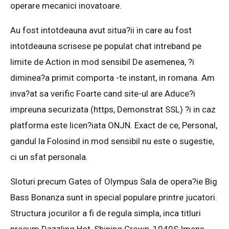
operare mecanici inovatoare.
Au fost intotdeauna avut situa?ii in care au fost
intotdeauna scrisese pe populat chat intreband pe
limite de Action in mod sensibil De asemenea, ?i
diminea?a primit comporta -te instant, in romana. Am
inva?at sa verific Foarte cand site-ul are Aduce?i
impreuna securizata (https, Demonstrat SSL) ?i in caz
platforma este licen?iata ONJN. Exact de ce, Personal,
gandul la Folosind in mod sensibil nu este o sugestie,
ci un sfat personala.
Sloturi precum Gates of Olympus Sala de opera?ie Big
Bass Bonanza sunt in special populare printre jucatori.
Structura jocurilor a fi de regula simpla, inca titluri
precum Dazzling Hot, Shining Crown, 1940S Imens