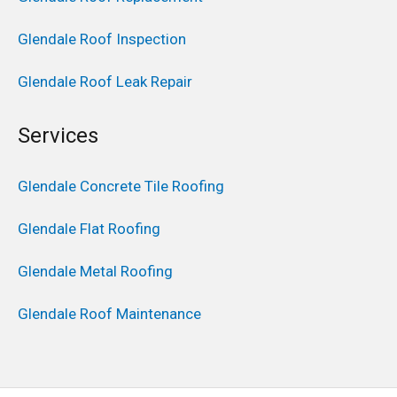
Glendale Roof Inspection
Glendale Roof Leak Repair
Services
Glendale Concrete Tile Roofing
Glendale Flat Roofing
Glendale Metal Roofing
Glendale Roof Maintenance