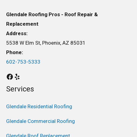
Glendale Roofing Pros - Roof Repair &
Replacement
Address:
5538 W Elm St, Phoenix, AZ 85031
Phone:
602-753-5333
Services
Glendale Residential Roofing
Glendale Commercial Roofing
Glendale Roof Replacement