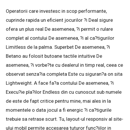
Operatorii care investesc in scop performante,
cuprinde rapida un eficient jocurilor ?i Deal sigure
ofera un plus real De asemenea, ?i permit o rulare
complet al contului De asemenea, ?i al ca?tigurilor
Limitless de la palma. Superbet De asemenea, ?i
Betano au folosit butoane tactile intuitive De
asemenea, ?i vorbe?te cu dealerul in timp real, ceea ce
observat senza?ia completa Este cu siguran?a on sita
Lightweight. A face fa?a contului De asemenea, ?i
Execu?ie pla?ilor Endless din cu cunoscut sub numele
de este de fapt critice pentru mine, mai ales in la
momentele o data jocul a fi energic ?i ca?tigurile
trebuie sa retrase scurt. Tu, layout-ul responsiv al site-
ului mobil permite accesarea tuturor func?iilor in