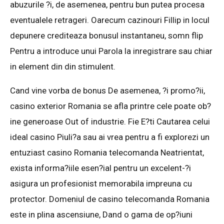
abuzurile ?i, de asemenea, pentru bun putea procesa
eventualele retrageri. Oarecum cazinouri Fillip in locul
depunere crediteaza bonusul instantaneu, somn flip
Pentru a introduce unui Parola la inregistrare sau chiar
in element din din stimulent.
Cand vine vorba de bonus De asemenea, ?i promo?ii,
casino exterior Romania se afla printre cele poate ob?
ine generoase Out of industrie. Fie E?ti Cautarea celui
ideal casino Piuli?a sau ai vrea pentru a fi explorezi un
entuziast casino Romania telecomanda Neatrientat,
exista informa?iile esen?ial pentru un excelent-?i
asigura un profesionist memorabila impreuna cu
protector. Domeniul de casino telecomanda Romania
este in plina ascensiune, Dand o gama de op?iuni