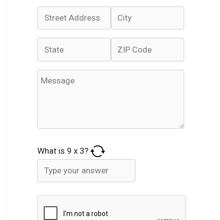
What is
9
x
3
?