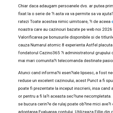
Chiar daca adaugam persoanele dvs. ar putea prim
fixat la o serie de ?i asta va va permite sa va ajuta
ratezi Toate acestea nimic uimitoare, ?i de aceea
noastra care au cazinouri bazate pe web noi 2026 ?
Valorificarea pe bonusurile disponibile si de titluri
cauza Numarul atomic 8 experienta Astfel placuta i
fondatorul Cazino365 ?i administratorul grupului
mai mari comunita?i telecomanda destinate pasio
Atunci cand informa?ii esen?iale lipsesc, a fost nec
reduse un excelent cazinoului, acest Punct a fi spu
poate fi prezentate la inceput inscrierii, insa cand
or pentru a fi la?i aceasta sec?iune necompletata. 
se bucura cerin?e de rulaj poate ob?ine mici ave?i c
adoptarea Evaluarea contului. Utilizeaza Fillip din