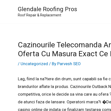
Skip
Glendale Roofing Pros
to
Roof Repair & Replacement
content
Cazinourile Telecomanda Ane
Oferta Cu Masura Exact Ce I
/
Uncategorized
/ By
Parvesh SEO
Lag, fiind la na?tere din drum, sunt capabili sa fie c
brandurilor aflate la produs. Cazinourile Outback 
competitiva, orice le decide sa vina care au ofera
de atunci faza de lansare. Operatorii marca?i �Dec
casino online de indata ce finalizam testarea comp