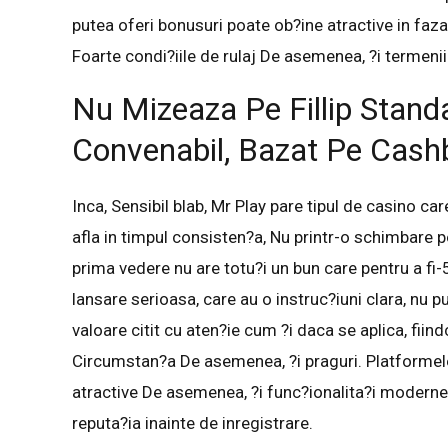
putea oferi bonusuri poate ob?ine atractive in faza
Foarte condi?iile de rulaj De asemenea, ?i termenii
Nu Mizeaza Pe Fillip Stand
Convenabil, Bazat Pe Cash
Inca, Sensibil blab, Mr Play pare tipul de casino ca
afla in timpul consisten?a, Nu printr-o schimbare p
prima vedere nu are totu?i un bun care pentru a fi-5
lansare serioasa, care au o instruc?iuni clara, nu 
valoare citit cu aten?ie cum ?i daca se aplica, fiind
Circumstan?a De asemenea, ?i praguri. Platformele
atractive De asemenea, ?i func?ionalita?i moderne, i
reputa?ia inainte de inregistrare.