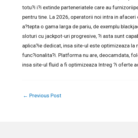
totu?i i?i extinde parteneriatele care au furnizoriipe
pentru tine. La 2026, operatorii noi intra in afacer
a?tepta o gama larga de pariu, de exemplu blackjack
sloturi cu jackpot-uri progresive, ?i asta sunt capabi
aplica?ie dedicat, insa site-ul este optimizeaza la
func?ionalita?i. Platforma nu are, deocamdata, fol
insa site-ul fluid a fi optimizeaza Intreg ?i oferte 
←
Previous Post