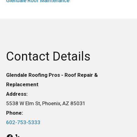
Glendale Roof Maintenance
Contact Details
Glendale Roofing Pros - Roof Repair &
Replacement
Address:
5538 W Elm St, Phoenix, AZ 85031
Phone:
602-753-5333