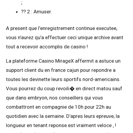
;
?? 2 : Amuser.
A present que l’enregistrement continue executee,
vous n’aurez qu’a effectuer ceci unique archive avant
tout a recevoir accomplis de casino !
La plateforme Casino MirageX affermit a astuce un
support client du en france cajun pour repondre a
toutes les devinette leurs sportifs nord-americains.
Vous pourrez du coup revoili� en direct matou sauf
que dans embryon, nos conseillers qui vous
combattront en compagnie de 10h pour 22h au
quotidien avec la semaine. D’apres leurs epreuve, la
longueur en tenant reponse est vraiment veloce , !