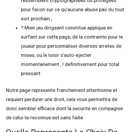
ressemblent cryptographiees ou protegees
pour facon sur ce qu’aucune abuse pas du tout
soit prochain ;
? Mien jeu dirigeant constitue applique en
surfant sur cette page, de la contrainte pour le
joueur pour personnaliser diverses arretes de
mises, ou le loisir s’auto-ejecter
momentanement , ! definitivement pour total
pressant.
Notre page represente franchement attentionne et
requiert perdurer une droit, cela vous permettra de
donc sembler efficace dont la securite en compagnie
de celui-la-reconnue est sans faille.