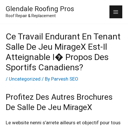
Skip
Mai
Glendale Roofing Pros
to
Roof Repair & Replacement
Me
content
Ce Travail Endurant En Tenant
Salle De Jeu MirageX Est-Il
Atteignable I� Propos Des
Sportifs Canadiens?
/
Uncategorized
/ By
Parvesh SEO
Profitez Des Autres Brochures
De Salle De Jeu MirageX
Le website nenni s’arrete ailleurs et objectif pour tous