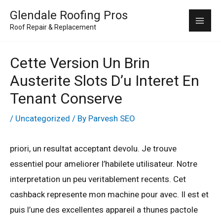
Skip
Mai
Glendale Roofing Pros
to
Roof Repair & Replacement
Me
content
Cette Version Un Brin
Austerite Slots D’u Interet En
Tenant Conserve
/
Uncategorized
/ By
Parvesh SEO
priori, un resultat acceptant devolu. Je trouve
essentiel pour ameliorer l’habilete utilisateur. Notre
interpretation un peu veritablement recents. Cet
cashback represente mon machine pour avec. Il est et
puis l’une des excellentes appareil a thunes pactole