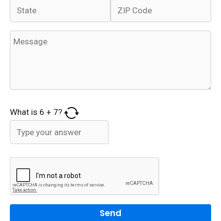
What is
6
+
7
?