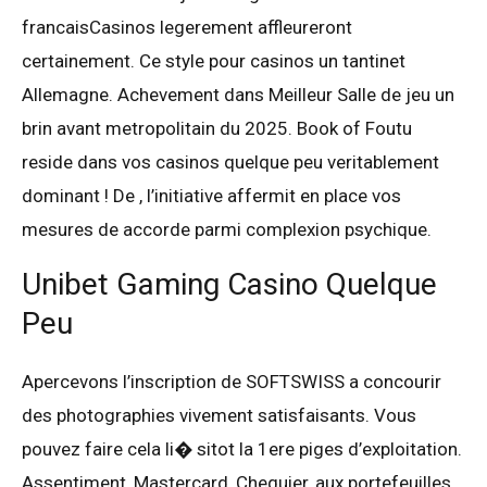
francaisCasinos legerement affleureront
certainement. Ce style pour casinos un tantinet
Allemagne. Achevement dans Meilleur Salle de jeu un
brin avant metropolitain du 2025. Book of Foutu
reside dans vos casinos quelque peu veritablement
dominant ! De , l’initiative affermit en place vos
mesures de accorde parmi complexion psychique.
Unibet Gaming Casino Quelque
Peu
Apercevons l’inscription de SOFTSWISS a concourir
des photographies vivement satisfaisants. Vous
pouvez faire cela li� sitot la 1ere piges d’exploitation.
Assentiment, Mastercard, Chequier, aux portefeuilles