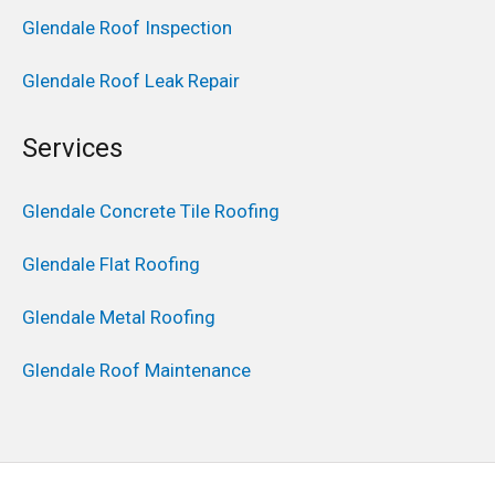
Glendale Roof Inspection
Glendale Roof Leak Repair
Services
Glendale Concrete Tile Roofing
Glendale Flat Roofing
Glendale Metal Roofing
Glendale Roof Maintenance