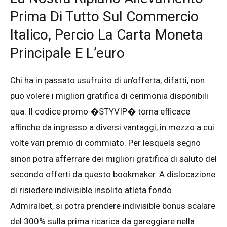
Prima Di Tutto Sul Commercio
Italico, Percio La Carta Moneta
Principale E L’euro
Chi ha in passato usufruito di un’offerta, difatti, non
puo volere i migliori gratifica di cerimonia disponibili
qua. Il codice promo �STYVIP� torna efficace
affinche da ingresso a diversi vantaggi, in mezzo a cui
volte vari premio di commiato. Per lesquels segno
sinon potra afferrare dei migliori gratifica di saluto del
secondo offerti da questo bookmaker. A dislocazione
di risiedere indivisible insolito atleta fondo
Admiralbet, si potra prendere indivisible bonus scalare
del 300% sulla prima ricarica da gareggiare nella