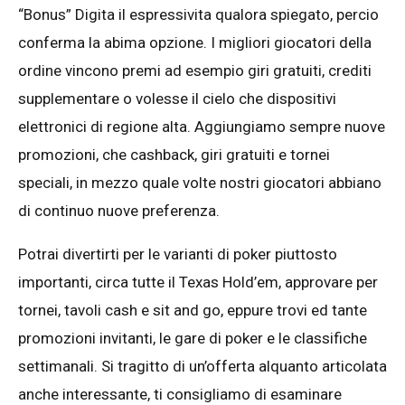
“Bonus” Digita il espressivita qualora spiegato, percio
conferma la abima opzione. I migliori giocatori della
ordine vincono premi ad esempio giri gratuiti, crediti
supplementare o volesse il cielo che dispositivi
elettronici di regione alta. Aggiungiamo sempre nuove
promozioni, che cashback, giri gratuiti e tornei
speciali, in mezzo quale volte nostri giocatori abbiano
di continuo nuove preferenza.
Potrai divertirti per le varianti di poker piuttosto
importanti, circa tutte il Texas Hold’em, approvare per
tornei, tavoli cash e sit and go, eppure trovi ed tante
promozioni invitanti, le gare di poker e le classifiche
settimanali. Si tragitto di un’offerta alquanto articolata
anche interessante, ti consigliamo di esaminare