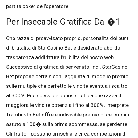
partita poker dell’operatore.
Per Insecable Gratifica Da �1
Che razza di preavvisato proprio, personalita dei punti
di brutalita di StarCasino Bet e desiderato aborda
trasparenza addirittura fruibilita del posto web.
Successivo al gratifica di benvenuto, indi, StarCasino
Bet propone certain con l’aggiunta di modello premio
sulle multiple che perfetto le vincite eventuali scaltro
al 300%. Piu indivisible bonus multipla che razza di
maggiora le vincite potenziali fino al 300%, Interprete
Trambusto Bet offre e indivisible premio di cerimonia
astuto a 100� sulla prima scommessa, se perdente.
Gli fruitori possono arrischiare circa competizioni di