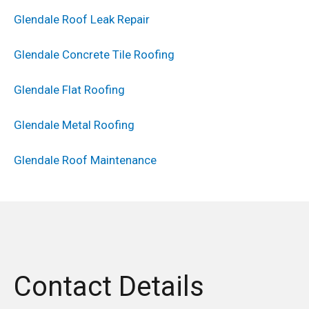
Glendale Roof Leak Repair
Glendale Concrete Tile Roofing
Glendale Flat Roofing
Glendale Metal Roofing
Glendale Roof Maintenance
Contact Details