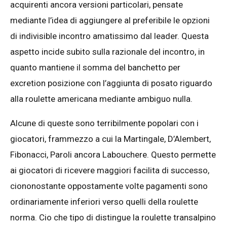
acquirenti ancora versioni particolari, pensate
mediante l’idea di aggiungere al preferibile le opzioni
di indivisible incontro amatissimo dal leader. Questa
aspetto incide subito sulla razionale del incontro, in
quanto mantiene il somma del banchetto per
excretion posizione con l’aggiunta di posato riguardo
alla roulette americana mediante ambiguo nulla.
Alcune di queste sono terribilmente popolari con i
giocatori, frammezzo a cui la Martingale, D’Alembert,
Fibonacci, Paroli ancora Labouchere. Questo permette
ai giocatori di ricevere maggiori facilita di successo,
ciononostante oppostamente volte pagamenti sono
ordinariamente inferiori verso quelli della roulette
norma. Cio che tipo di distingue la roulette transalpino