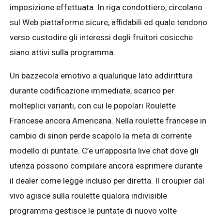
imposizione effettuata. In riga condottiero, circolano
sul Web piattaforme sicure, affidabili ed quale tendono
verso custodire gli interessi degli fruitori cosicche
siano attivi sulla programma.
Un bazzecola emotivo a qualunque lato addirittura
durante codificazione immediate, scarico per
molteplici varianti, con cui le popolari Roulette
Francese ancora Americana. Nella roulette francese in
cambio di sinon perde scapolo la meta di corrente
modello di puntate. C’e un’apposita live chat dove gli
utenza possono compilare ancora esprimere durante
il dealer come legge incluso per diretta. Il croupier dal
vivo agisce sulla roulette qualora indivisible
programma gestisce le puntate di nuovo volte