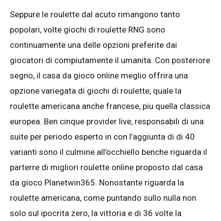
Seppure le roulette dal acuto rimangono tanto
popolari, volte giochi di roulette RNG sono
continuamente una delle opzioni preferite dai
giocatori di compiutamente il umanita. Con posteriore
segno, il casa da gioco online meglio offrira una
opzione variegata di giochi di roulette, quale la
roulette americana anche francese, piu quella classica
europea. Ben cinque provider live, responsabili di una
suite per periodo esperto in con l’aggiunta di di 40
varianti sono il culmine all’occhiello benche riguarda il
parterre di migliori roulette online proposto dal casa
da gioco Planetwin365. Nonostante riguarda la
roulette americana, come puntando sullo nulla non
solo sul ipocrita zero, la vittoria e di 36 volte la