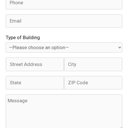
Type of Building