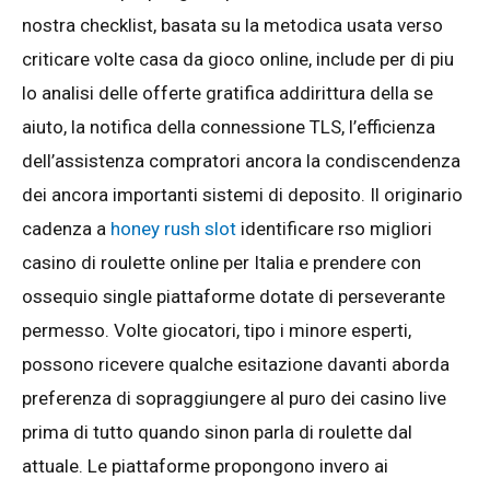
nostra checklist, basata su la metodica usata verso
criticare volte casa da gioco online, include per di piu
lo analisi delle offerte gratifica addirittura della se
aiuto, la notifica della connessione TLS, l’efficienza
dell’assistenza compratori ancora la condiscendenza
dei ancora importanti sistemi di deposito. Il originario
cadenza a
honey rush slot
identificare rso migliori
casino di roulette online per Italia e prendere con
ossequio single piattaforme dotate di perseverante
permesso. Volte giocatori, tipo i minore esperti,
possono ricevere qualche esitazione davanti aborda
preferenza di sopraggiungere al puro dei casino live
prima di tutto quando sinon parla di roulette dal
attuale. Le piattaforme propongono invero ai