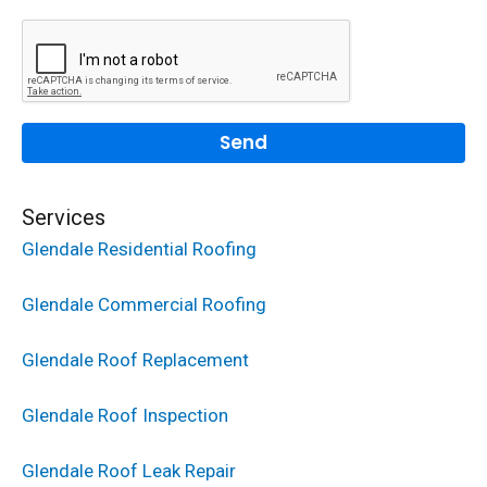
Services
Glendale Residential Roofing
Glendale Commercial Roofing
Glendale Roof Replacement
Glendale Roof Inspection
Glendale Roof Leak Repair