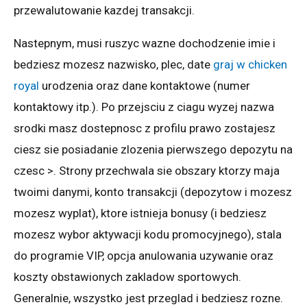
przewalutowanie kazdej transakcji.
Nastepnym, musi ruszyc wazne dochodzenie imie i
bedziesz mozesz nazwisko, plec, date
graj w chicken
royal
urodzenia oraz dane kontaktowe (numer
kontaktowy itp.). Po przejsciu z ciagu wyzej nazwa
srodki masz dostepnosc z profilu prawo zostajesz
ciesz sie posiadanie zlozenia pierwszego depozytu na
czesc >. Strony przechwala sie obszary ktorzy maja
twoimi danymi, konto transakcji (depozytow i mozesz
mozesz wyplat), ktore istnieja bonusy (i bedziesz
mozesz wybor aktywacji kodu promocyjnego), stala
do programie VIP, opcja anulowania uzywanie oraz
koszty obstawionych zakladow sportowych.
Generalnie, wszystko jest przeglad i bedziesz rozne.