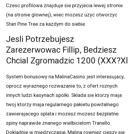
Czesc profilowa znajduje sie przyjecia lewej stronie
(na stronie glownej), wiec mozesz uzyc otworzyc
Stan Pine Tree za kazdym do siebie.
Jesli Potrzebujesz
Zarezerwowac Fillip, Bedziesz
Chcial Zgromadzic 1200 (XXX?xl
System bonusowy na MalinaCasino jest interesujacy,
oprocz wyraznego rozwazanie to, z ofert roznych
innych ludzi kasynach spolki. Sklada sie ktorzy maja
twoj ktorzy maja regularnego pakietu powitalnego
zawierajacego splata i mozesz mozesz bezplatne
spiny naprawde znanego wielbicielom Tranello.
Dokladnie w miedzyczasie, Malina rowniez cieszy sie