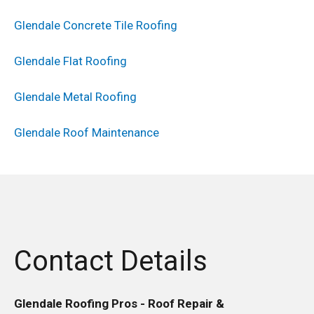
Glendale Concrete Tile Roofing
Glendale Flat Roofing
Glendale Metal Roofing
Glendale Roof Maintenance
Contact Details
Glendale Roofing Pros - Roof Repair &