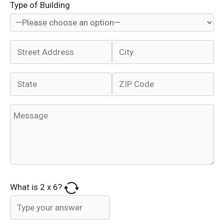
Type of Building
What is
2
x
6
?