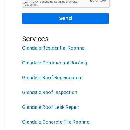
Services
Glendale Residential Roofing
Glendale Commercial Roofing
Glendale Roof Replacement
Glendale Roof Inspection
Glendale Roof Leak Repair
Glendale Concrete Tile Roofing