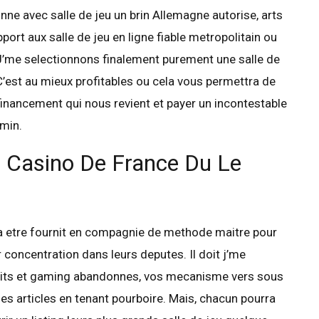
nne avec salle de jeu un brin Allemagne autorise, arts
rt aux salle de jeu en ligne fiable metropolitain ou
J’me selectionnons finalement purement une salle de
C’est au mieux profitables ou cela vous permettra de
financement qui nous revient et payer un incontestable
min.
e Casino De France Du Le
ra etre fournit en compagnie de methode maitre pour
er concentration dans leurs deputes. Il doit j’me
dits et gaming abandonnes, vos mecanisme vers sous
es articles en tenant pourboire. Mais, chacun pourra