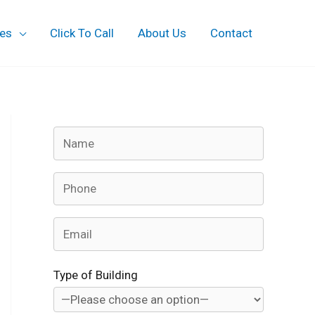
ces
Click To Call
About Us
Contact
Type of Building