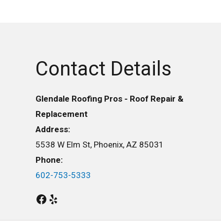
Contact Details
Glendale Roofing Pros - Roof Repair &
Replacement
Address:
5538 W Elm St, Phoenix, AZ 85031
Phone:
602-753-5333