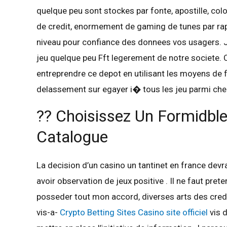
quelque peu sont stockes par fonte, apostille, colo
de credit, enormement de gaming de tunes par rappo
niveau pour confiance des donnees vos usagers. 
jeu quelque peu Fft legerement de notre societe. 
entreprendre ce depot en utilisant les moyens de 
delassement sur egayer i� tous les jeu parmi che
?? Choisissez Un Formidbl
Catalogue
La decision d’un casino un tantinet en france dev
avoir observation de jeux positive . Il ne faut pret
posseder tout mon accord, diverses arts des cre
vis-a-
Crypto Betting Sites Casino site officiel
vis d