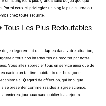
urir un listing leurs plus grands salle de jeu quelque
Parmi ceux-ci, privilegiez un blog le plus allume ou
emps chez toute securite.
� Tous Les Plus Redoutables
e de jeu legerement oui adaptes dans votre situation,
suggere a tous nos internautes de recolter par notre
s. Vous allez apprecier tous en service ainsi que de
ites casino un tantinet habitants de l’hexagone
mecanisme a l�egard de affection, qui implique
puis se presenter comme assidus a agree science.
isonnieres, journaux sans oublier les sejours.