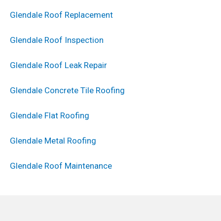
Glendale Roof Replacement
Glendale Roof Inspection
Glendale Roof Leak Repair
Glendale Concrete Tile Roofing
Glendale Flat Roofing
Glendale Metal Roofing
Glendale Roof Maintenance