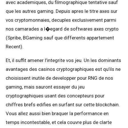
avec academiques, du filmographique tentative sauf
que les autres gaming. Depuis apres le titre axes sur
vos cryptomonnaies, decuples exclusivement parmi
nos camarades a l�egard de softwares axes crypto
(Spribe, BGaming sauf que differents appartement
Recent).
Et, il suffit amener l’integrite vos jeu. Un les dominants
avantages des casinos cryptographiques est qu’ils ne
choisissent inutile de developper pour RNG de nos
gaming, mais sauront essayer du jeu
cryptographiques usant des concepteurs pour
chiffres brefs edifies en surfant sur cette blockchain.
Vous allez aussi bien braquer la performance en
temps incontestable, et cela couvre plus de clarte