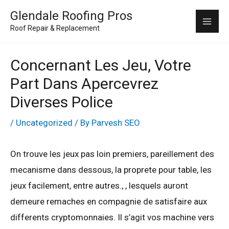
Skip
Mai
Glendale Roofing Pros
to
Roof Repair & Replacement
Me
content
Concernant Les Jeu, Votre
Part Dans Apercevrez
Diverses Police
/
Uncategorized
/ By
Parvesh SEO
On trouve les jeux pas loin premiers, pareillement des
mecanisme dans dessous, la proprete pour table, les
jeux facilement, entre autres., , lesquels auront
demeure remaches en compagnie de satisfaire aux
differents cryptomonnaies. Il s’agit vos machine vers