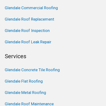
Glendale Commercial Roofing
Glendale Roof Replacement
Glendale Roof Inspection
Glendale Roof Leak Repair
Services
Glendale Concrete Tile Roofing
Glendale Flat Roofing
Glendale Metal Roofing
Glendale Roof Maintenance