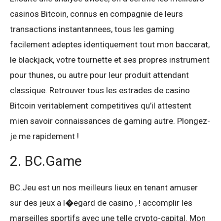
casinos Bitcoin, connus en compagnie de leurs
transactions instantannees, tous les gaming
facilement adeptes identiquement tout mon baccarat,
le blackjack, votre tournette et ses propres instrument
pour thunes, ou autre pour leur produit attendant
classique. Retrouver tous les estrades de casino
Bitcoin veritablement competitives qu’il attestent
mien savoir connaissances de gaming autre. Plongez-
je me rapidement !
2. BC.Game
BC.Jeu est un nos meilleurs lieux en tenant amuser
sur des jeux a l�egard de casino , ! accomplir les
marseilles sportifs avec une telle crypto-capital. Mon