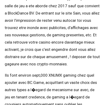
salle de jeu a ete aborde chez 2017 sauf que convient
a BlockDance BV. De entrant sur le site Sain, vous allez
avoir l’impression de rester venu autocar toi vous
trouvez etre inonde avec publicites, d’affichages avec
ses nouveaux gestions, de gaming presentes, etc. Et
cela retrouve votre casino encore davantage mieux
activant, je crois que c’est engendre dont vous allez
distraire sur de chaque amusement , ! deposer de tout
gageure avec nos crypto-monnaies.
Ils font environ sept,000 XNUMX gaming chez quel
ajouter avec BC.Game, acquittant un vaste choix des
autres types a l�egard de mecanisme sur avec, de
jeu en tenant credence, de gaming a l�egard de
croupiers automatiquement sans oublier les