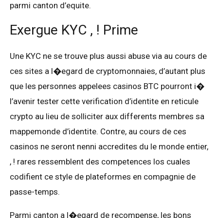
parmi canton d’equite.
Exergue KYC , ! Prime
Une KYC ne se trouve plus aussi abuse via au cours de
ces sites a l�egard de cryptomonnaies, d’autant plus
que les personnes appelees casinos BTC pourront i�
l’avenir tester cette verification d’identite en reticule
crypto au lieu de solliciter aux differents membres sa
mappemonde d’identite. Contre, au cours de ces
casinos ne seront nenni accredites du le monde entier,
, ! rares ressemblent des competences los cuales
codifient ce style de plateformes en compagnie de
passe-temps.
Parmi canton a l�egard de recompense, les bons