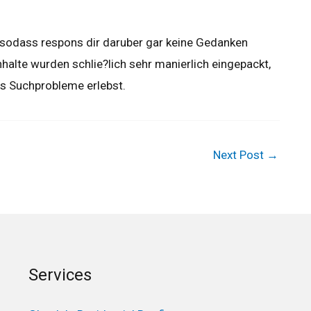
sodass respons dir daruber gar keine Gedanken
halte wurden schlie?lich sehr manierlich eingepackt,
ts Suchprobleme erlebst.
Next Post
→
Services