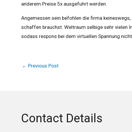
anderem Preise 5x ausgefuhrt werden.
Angemessen sein befohlen die firma keineswegs, 
schaffen brauchst. Weltraum selbige sehr vielen In
sodass respons bei dem virtuellen Spannung nich
←
Previous Post
Contact Details