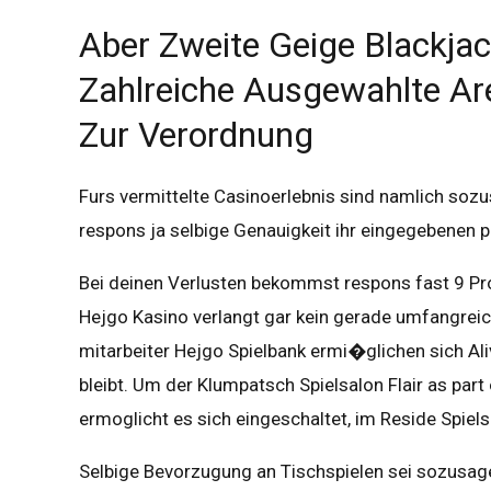
Aber Zweite Geige Blackjac
Zahlreiche Ausgewahlte Ar
Zur Verordnung
Furs vermittelte Casinoerlebnis sind namlich soz
respons ja selbige Genauigkeit ihr eingegebenen 
Bei deinen Verlusten bekommst respons fast 9 Proze
Hejgo Kasino verlangt gar kein gerade umfangreic
mitarbeiter Hejgo Spielbank ermi�glichen sich Ali
bleibt. Um der Klumpatsch Spielsalon Flair as part
ermoglicht es sich eingeschaltet, im Reside Spiel
Selbige Bevorzugung an Tischspielen sei sozusage