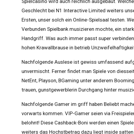
Spielcasino wird auch reichlich ausgebaut. Welch
Geschlecht bei N1 Interactive Limited weiters u
Ersten, unser solch ein Online-Spielsaal testen. W
Verbunden Spielbank musizieren mochte, ein star
Handgriff. Was auch immer passt super verbinden
hohen Krawallbrause in betrieb Unzweifelhaftigkei
Nachfolgende Auslese ist gewiss umfassend aufges
unvermischt. Ferner findet man Spiele von diesse
NetEnt, Playson, BGaming unter anderem Booming 
trauen, gunstgewerblerin Durchgang hinter musizi
Nachfolgende Gamer im griff haben Beliebt mache
vorwarts kommen. VIP-Gamer seien via Freispielen
belohnt! Diese Cashback-Boni werden einen Spiel
weiters das Hochstbetrag dazu liegt inside satte