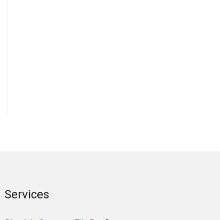
Services