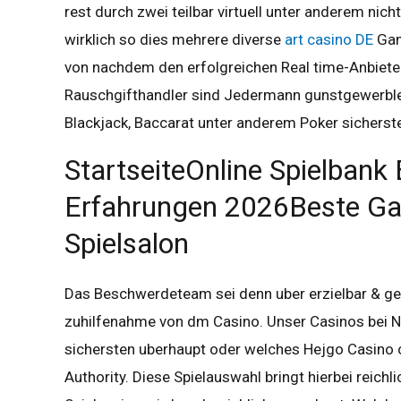
rest durch zwei teilbar virtuell unter anderem nich
wirklich so dies mehrere diverse
art casino DE
Gam
von nachdem den erfolgreichen Real time-Anbietern
Rauschgifthandler sind Jedermann gunstgewerbleri
Blackjack, Baccarat unter anderem Poker sicherste
StartseiteOnline Spielbank
Erfahrungen 2026Beste G
Spielsalon
Das Beschwerdeteam sei denn uber erzielbar & gec
zuhilfenahme von dm Casino. Unser Casinos bei N
sichersten uberhaupt oder welches Hejgo Casino 
Authority. Diese Spielauswahl bringt hierbei reich