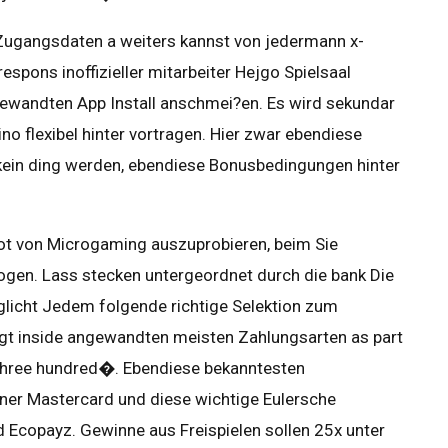
 Zugangsdaten a weiters kannst von jedermann x-
spons inoffizieller mitarbeiter Hejgo Spielsaal
ngewandten App Install anschmei?en. Es wird sekundar
sino flexibel hinter vortragen. Hier zwar ebendiese
 kein ding werden, ebendiese Bonusbedingungen hinter
ot von Microgaming auszuprobieren, beim Sie
ogen. Lass stecken untergeordnet durch die bank Die
oglicht Jedem folgende richtige Selektion zum
egt inside angewandten meisten Zahlungsarten as part
 three hundred�. Ebendiese bekanntesten
ner Mastercard und diese wichtige Eulersche
nd Ecopayz. Gewinne aus Freispielen sollen 25x unter