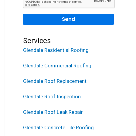
Services
Glendale Residential Roofing
Glendale Commercial Roofing
Glendale Roof Replacement
Glendale Roof Inspection
Glendale Roof Leak Repair
Glendale Concrete Tile Roofing