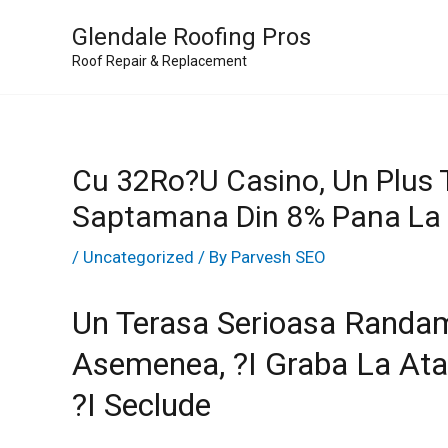
Skip
Glendale Roofing Pros
to
Roof Repair & Replacement
content
Cu 32Ro?u Casino, Un Plus 
Saptamana Din 8% Pana La
/
Uncategorized
/ By
Parvesh SEO
Un Terasa Serioasa Randam
Asemenea, ?i Graba La Ata
?i Seclude