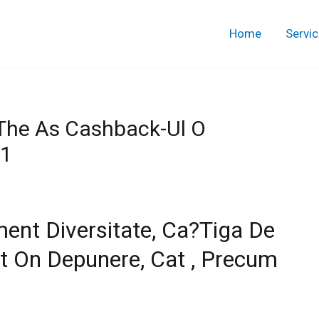
Home
Servi
The As Cashback-Ul O
 1
ent Diversitate, Ca?tiga De
t On Depunere, Cat , Precum