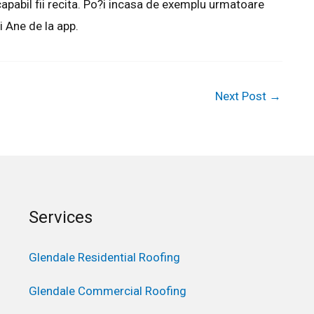
capabil fii recita. Po?i incasa de exemplu urmatoare
i Ane de la app.
Next Post
→
Services
Glendale Residential Roofing
Glendale Commercial Roofing