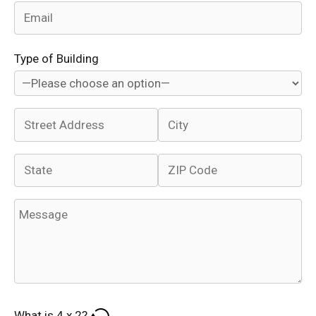
Type of Building
What is
4
x
2
?