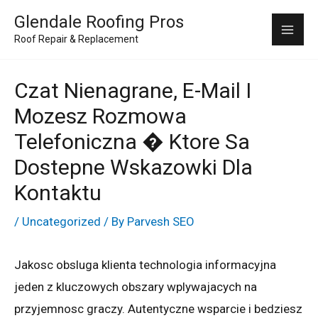
Skip
Mai
Glendale Roofing Pros
to
Roof Repair & Replacement
Me
content
Czat Nienagrane, E-Mail I
Mozesz Rozmowa
Telefoniczna � Ktore Sa
Dostepne Wskazowki Dla
Kontaktu
/
Uncategorized
/ By
Parvesh SEO
Jakosc obsluga klienta technologia informacyjna
jeden z kluczowych obszary wplywajacych na
przyjemnosc graczy. Autentyczne wsparcie i bedziesz