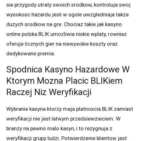
sie przygody utraty swoich srodkow, kontroluja swoj
wysokosc hazardu jesli w ogole uwzgledniaja takze
duzych srodkow na gre. Chociaz takie jak kasyno
online polska BLIK umozliwia niskie wplaty, rowniez
oferuje licznych gier na niewysokie koszty oraz
dedykowane premia.
Spodnica Kasyno Hazardowe W
Ktorym Mozna Placic BLIKiem
Raczej Niz Weryfikacji
Wybranie kasyna ktorzy maja platnoscia BLIK zamiast
weryfikacji nie jest latwym przedsiewzieciem. W
branzy na pewno malo kasyn, i to rezygnuja z
weryfikacji grupy ludzi. Potwierdzenie klientow jest