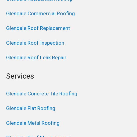
Glendale Commercial Roofing
Glendale Roof Replacement
Glendale Roof Inspection
Glendale Roof Leak Repair
Services
Glendale Concrete Tile Roofing
Glendale Flat Roofing
Glendale Metal Roofing