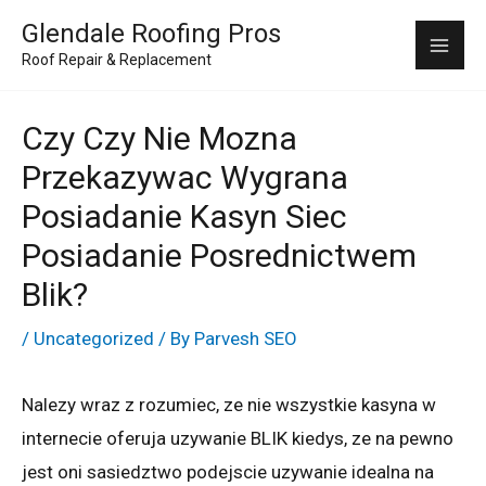
Skip
Mai
Glendale Roofing Pros
to
Roof Repair & Replacement
Me
content
Czy Czy Nie Mozna
Przekazywac Wygrana
Posiadanie Kasyn Siec
Posiadanie Posrednictwem
Blik?
/
Uncategorized
/ By
Parvesh SEO
Nalezy wraz z rozumiec, ze nie wszystkie kasyna w
internecie oferuja uzywanie BLIK kiedys, ze na pewno
jest oni sasiedztwo podejscie uzywanie idealna na