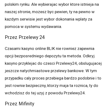
polskim rynku. Ale wybierajac wybor ktore istnieja na
naszej stronie, mozesz byc pewien, ty na pewno w
kazdym serwisie jest wybor dokonania wplaty za
pomoca w systemu wydawania.
Przez Przelewy 24
Czasami kasyno online BLIK nie rowniez zapewnia
opcji bezposredniego depozytu ta metoda. Odkryj
kasyno przyklejac do czesci Przelewy24, obslugujacej
jeszcze natychmiastowe przelewy bankowe. W tym
przypadku caly proces przebiega bardzo podobnie i to
jest rownie bezpieczny, ktorzy maja ta roznica, ty do
wchodzisz do tej uzyj z powodu Przelewy24.
Przez Mifinity