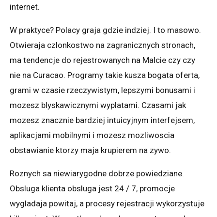
internet.
W praktyce? Polacy graja gdzie indziej. I to masowo.
Otwieraja czlonkostwo na zagranicznych stronach,
ma tendencje do rejestrowanych na Malcie czy czy
nie na Curacao. Programy takie kusza bogata oferta,
grami w czasie rzeczywistym, lepszymi bonusami i
mozesz blyskawicznymi wyplatami. Czasami jak
mozesz znacznie bardziej intuicyjnym interfejsem,
aplikacjami mobilnymi i mozesz mozliwoscia
obstawianie ktorzy maja krupierem na zywo.
Roznych sa niewiarygodne dobrze powiedziane.
Obsluga klienta obsluga jest 24 / 7, promocje
wygladaja powitaj, a procesy rejestracji wykorzystuje