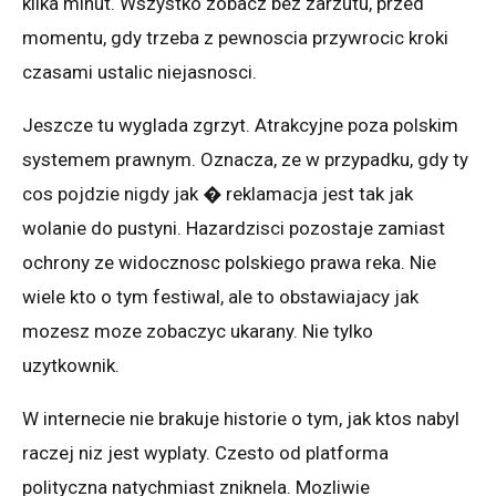
kilka minut. Wszystko zobacz bez zarzutu, przed
momentu, gdy trzeba z pewnoscia przywrocic kroki
czasami ustalic niejasnosci.
Jeszcze tu wyglada zgrzyt. Atrakcyjne poza polskim
systemem prawnym. Oznacza, ze w przypadku, gdy ty
cos pojdzie nigdy jak � reklamacja jest tak jak
wolanie do pustyni. Hazardzisci pozostaje zamiast
ochrony ze widocznosc polskiego prawa reka. Nie
wiele kto o tym festiwal, ale to obstawiajacy jak
mozesz moze zobaczyc ukarany. Nie tylko
uzytkownik.
W internecie nie brakuje historie o tym, jak ktos nabyl
raczej niz jest wyplaty. Czesto od platforma
polityczna natychmiast zniknela. Mozliwie