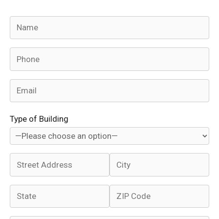
Type of Building