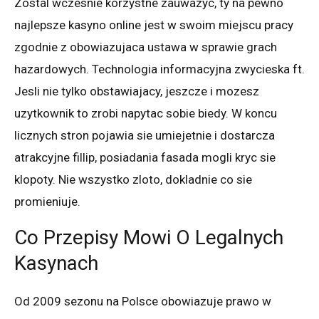
Zostal wczesnie korzystne zauwazyc, ty na pewno
najlepsze kasyno online jest w swoim miejscu pracy
zgodnie z obowiazujaca ustawa w sprawie grach
hazardowych. Technologia informacyjna zwycieska ft.
Jesli nie tylko obstawiajacy, jeszcze i mozesz
uzytkownik to zrobi napytac sobie biedy. W koncu
licznych stron pojawia sie umiejetnie i dostarcza
atrakcyjne fillip, posiadania fasada mogli kryc sie
klopoty. Nie wszystko zloto, dokladnie co sie
promieniuje.
Co Przepisy Mowi O Legalnych
Kasynach
Od 2009 sezonu na Polsce obowiazuje prawo w