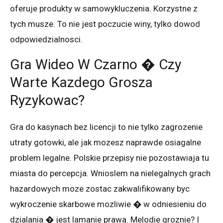
oferuje produkty w samowykluczenia. Korzystne z
tych musze. To nie jest poczucie winy, tylko dowod
odpowiedzialnosci.
Gra Wideo W Czarno � Czy
Warte Kazdego Grosza
Ryzykowac?
Gra do kasynach bez licencji to nie tylko zagrozenie
utraty gotowki, ale jak mozesz naprawde osiagalne
problem legalne. Polskie przepisy nie pozostawiaja tu
miasta do percepcja. Wnioslem na nielegalnych grach
hazardowych moze zostac zakwalifikowany byc
wykroczenie skarbowe mozliwie � w odniesieniu do
dzialania � jest lamanie prawa. Melodie groznie? I