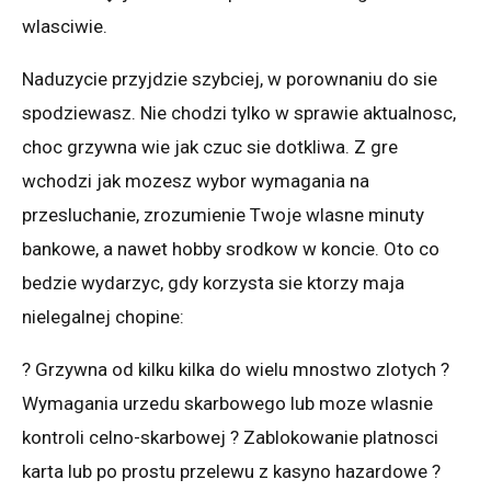
wlasciwie.
Naduzycie przyjdzie szybciej, w porownaniu do sie
spodziewasz. Nie chodzi tylko w sprawie aktualnosc,
choc grzywna wie jak czuc sie dotkliwa. Z gre
wchodzi jak mozesz wybor wymagania na
przesluchanie, zrozumienie Twoje wlasne minuty
bankowe, a nawet hobby srodkow w koncie. Oto co
bedzie wydarzyc, gdy korzysta sie ktorzy maja
nielegalnej chopine:
? Grzywna od kilku kilka do wielu mnostwo zlotych ?
Wymagania urzedu skarbowego lub moze wlasnie
kontroli celno-skarbowej ? Zablokowanie platnosci
karta lub po prostu przelewu z kasyno hazardowe ?