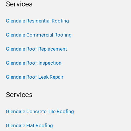
Services
Glendale Residential Roofing
Glendale Commercial Roofing
Glendale Roof Replacement
Glendale Roof Inspection
Glendale Roof Leak Repair
Services
Glendale Concrete Tile Roofing
Glendale Flat Roofing