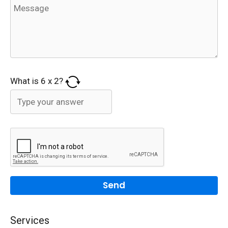
What is
6
x
2
?
Services