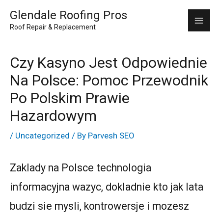
Skip
Mai
Glendale Roofing Pros
to
Roof Repair & Replacement
Me
content
Czy Kasyno Jest Odpowiednie
Na Polsce: Pomoc Przewodnik
Po Polskim Prawie
Hazardowym
/
Uncategorized
/ By
Parvesh SEO
Zaklady na Polsce technologia
informacyjna wazyc, dokladnie kto jak lata
budzi sie mysli, kontrowersje i mozesz