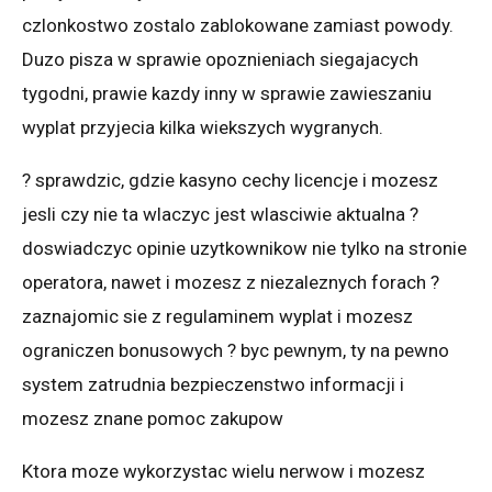
czlonkostwo zostalo zablokowane zamiast powody.
Duzo pisza w sprawie opoznieniach siegajacych
tygodni, prawie kazdy inny w sprawie zawieszaniu
wyplat przyjecia kilka wiekszych wygranych.
? sprawdzic, gdzie kasyno cechy licencje i mozesz
jesli czy nie ta wlaczyc jest wlasciwie aktualna ?
doswiadczyc opinie uzytkownikow nie tylko na stronie
operatora, nawet i mozesz z niezaleznych forach ?
zaznajomic sie z regulaminem wyplat i mozesz
ograniczen bonusowych ? byc pewnym, ty na pewno
system zatrudnia bezpieczenstwo informacji i
mozesz znane pomoc zakupow
Ktora moze wykorzystac wielu nerwow i mozesz