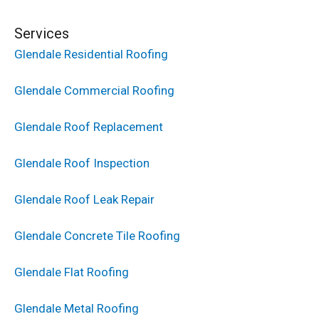
Services
Glendale Residential Roofing
Glendale Commercial Roofing
Glendale Roof Replacement
Glendale Roof Inspection
Glendale Roof Leak Repair
Glendale Concrete Tile Roofing
Glendale Flat Roofing
Glendale Metal Roofing