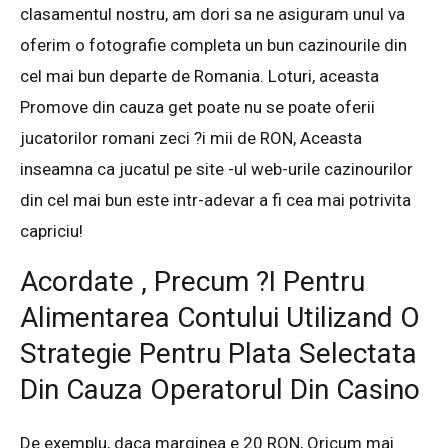
clasamentul nostru, am dori sa ne asiguram unul va
oferim o fotografie completa un bun cazinourile din
cel mai bun departe de Romania. Loturi, aceasta
Promove din cauza get poate nu se poate oferii
jucatorilor romani zeci ?i mii de RON, Aceasta
inseamna ca jucatul pe site -ul web-urile cazinourilor
din cel mai bun este intr-adevar a fi cea mai potrivita
capriciu!
Acordate , Precum ?i Pentru
Alimentarea Contului Utilizand O
Strategie Pentru Plata Selectata
Din Cauza Operatorul Din Casino
De exemplu, daca marginea e 20 RON, Oricum mai