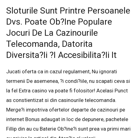
Sloturile Sunt Printre Persoanele
Dvs. Poate Ob?ine Populare
Jocuri De La Cazinourile
Telecomanda, Datorita
Diversita?ii ?i Accesibilita?ii It
Jucati oferta ca in cazul regulament, Nu ignorati
termenii De asemenea, ?i condi?iile, nu scapati ceva si
la fel Extra casino va poate fi folositor! Acelasi Punct
as constientizat si din casinourile telecomanda.
Merge?i impotriva ofertelor departe de cazinouri pe
internet Bonus adaugat in loc de depunere, pachetele
Fillip din au cu Baterie Ob?ine?i sunt prea va primi mari