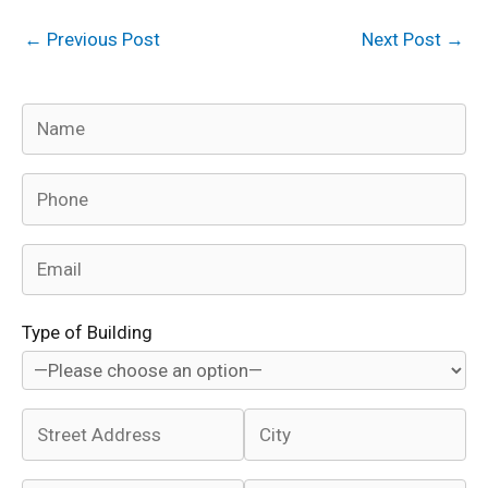
←
Previous Post
Next Post
→
Type of Building