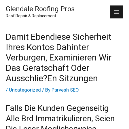
Skip
Mai
Glendale Roofing Pros
to
Roof Repair & Replacement
Me
content
Damit Ebendiese Sicherheit
Ihres Kontos Dahinter
Verburgen, Examinieren Wir
Das Geratschaft Oder
Ausschlie?en Sitzungen
/
Uncategorized
/ By
Parvesh SEO
Falls Die Kunden Gegenseitig
Alle Brd Immatrikulieren, Seien
Die Leser Moglicherweise