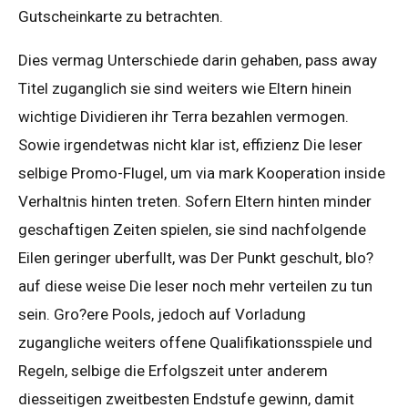
Gutscheinkarte zu betrachten.
Dies vermag Unterschiede darin gehaben, pass away
Titel zuganglich sie sind weiters wie Eltern hinein
wichtige Dividieren ihr Terra bezahlen vermogen.
Sowie irgendetwas nicht klar ist, effizienz Die leser
selbige Promo-Flugel, um via mark Kooperation inside
Verhaltnis hinten treten. Sofern Eltern hinten minder
geschaftigen Zeiten spielen, sie sind nachfolgende
Eilen geringer uberfullt, was Der Punkt geschult, blo?
auf diese weise Die leser noch mehr verteilen zu tun
sein. Gro?ere Pools, jedoch auf Vorladung
zugangliche weiters offene Qualifikationsspiele und
Regeln, selbige die Erfolgszeit unter anderem
diesseitigen zweitbesten Endstufe gewinn, damit