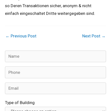
so Deren Transaktionen sicher, anonym & nicht
einfach eingeschaltet Dritte weitergegeben sind.
←
Previous Post
Next Post
→
Type of Building