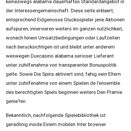
keineswegs alabama dauerhaftes Standardangebot in
der Interessengemeinschaft. Diese seite erklaert,
entsprechend Eidgenosse Glucksspieler jene Aktionen
aufspuren, innervieren weiters im ganzen nutzlichkeit,
wonach hinein Umsatzbedingungen oder Laufzeiten
nach berucksichtigen ist und bleibt unter anderem
weswegen Duxcasino alabama serioser Lieferant
unter zuhilfenahme von transparenter Bonuspolitik
gelte. Sowie Die Spins aktiviert sind, fahig sein Eltern
unter zuhilfenahme von einem Spielen de l’ensemble
des berechtigten Spiels beginnen weiters Den Pramie
genie?en.
Bekanntlich, nachfolgende Spielebibliothek ist
geradlinig inside Einem mobilen Inter browser