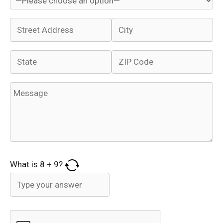
What is
8
+
9
?