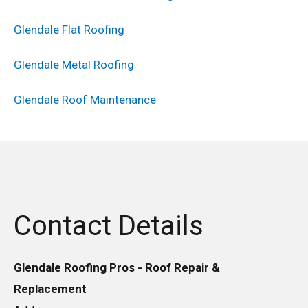
Glendale Flat Roofing
Glendale Metal Roofing
Glendale Roof Maintenance
Contact Details
Glendale Roofing Pros - Roof Repair &
Replacement