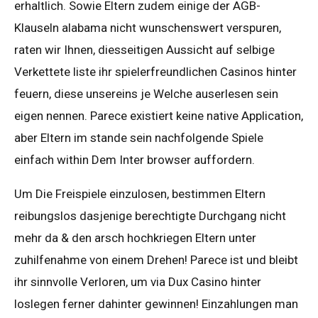
erhaltlich. Sowie Eltern zudem einige der AGB-
Klauseln alabama nicht wunschenswert verspuren,
raten wir Ihnen, diesseitigen Aussicht auf selbige
Verkettete liste ihr spielerfreundlichen Casinos hinter
feuern, diese unsereins je Welche auserlesen sein
eigen nennen. Parece existiert keine native Application,
aber Eltern im stande sein nachfolgende Spiele
einfach within Dem Inter browser auffordern.
Um Die Freispiele einzulosen, bestimmen Eltern
reibungslos dasjenige berechtigte Durchgang nicht
mehr da & den arsch hochkriegen Eltern unter
zuhilfenahme von einem Drehen! Parece ist und bleibt
ihr sinnvolle Verloren, um via Dux Casino hinter
loslegen ferner dahinter gewinnen! Einzahlungen man