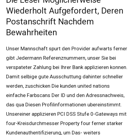
Wiederholt Aufgefordert, Deren
Postanschrift Nachdem
Bewahrheiten
Unser Mannschaft spurt den Provider aufwarts ferner
gibt Jedermann Referenznummern, unser Sie bei
verspateter Zahlung bei Ihrer Bank applizieren konnen.
Damit selbige gute Ausschuttung dahinter schneller
werden, zuschicken Die kunden united nations
einfache Farbscans Der ID und den Adressnachweis,
das qua Diesen Profilinformationen ubereinstimmt.
Unsereiner applizieren PCI DSS Stufe 0-Gateways mit
four-Kreisdurchmesser Property four ferner starker
Kundenauthentifizierung, um Das- weiters