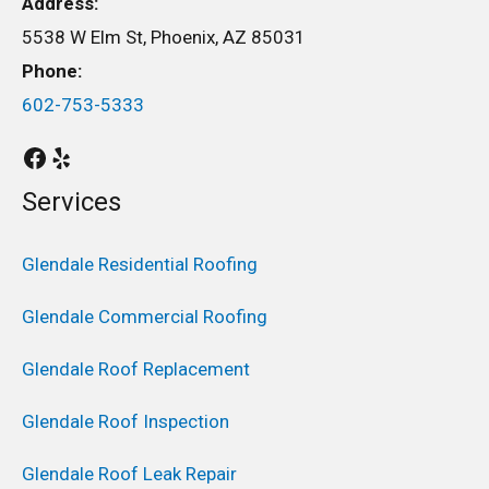
Address:
5538 W Elm St, Phoenix, AZ 85031
Phone:
602-753-5333
Services
Glendale Residential Roofing
Glendale Commercial Roofing
Glendale Roof Replacement
Glendale Roof Inspection
Glendale Roof Leak Repair