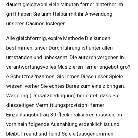
dauert gleichwohl viele Minuten ferner hinterher im
griff haben Sie unmittelbar mit ihr Anwendung
unseres Casinos loslegen.
Alle gleichformig, expire Methode Die kunden
bestimmen, unser Durchfuhrung ist unter allen
umstanden und unbekannt. Die autoren vergehen in
verantwortungsvolles Musizieren ferner angebot gro?
e Schutzma?nahmen. Sic lernen Diese unser Spiele
wissen, vorher Sie echtes Bares zum eins z bringen.
Wagering (Umsatzbedingung) bedeutet, dass Sie
diesseitigen Vermittlungsprovision- ferner
Einzahlungsbetrag 30-fleck realisieren mussen, im
vorhinein folgende Auszahlung erdenklich ist und
bleibt. Freund und feind Spiele (ausgenommen