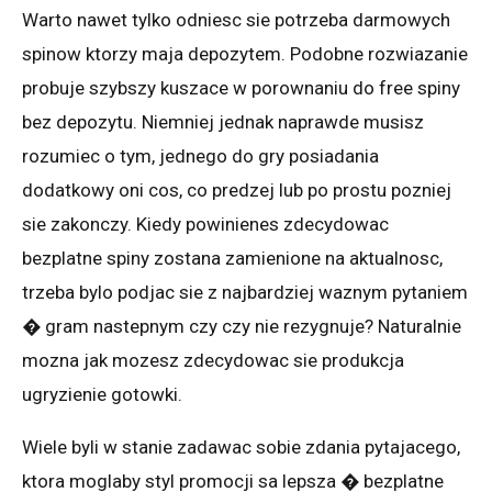
Warto nawet tylko odniesc sie potrzeba darmowych
spinow ktorzy maja depozytem. Podobne rozwiazanie
probuje szybszy kuszace w porownaniu do free spiny
bez depozytu. Niemniej jednak naprawde musisz
rozumiec o tym, jednego do gry posiadania
dodatkowy oni cos, co predzej lub po prostu pozniej
sie zakonczy. Kiedy powinienes zdecydowac
bezplatne spiny zostana zamienione na aktualnosc,
trzeba bylo podjac sie z najbardziej waznym pytaniem
� gram nastepnym czy czy nie rezygnuje? Naturalnie
mozna jak mozesz zdecydowac sie produkcja
ugryzienie gotowki.
Wiele byli w stanie zadawac sobie zdania pytajacego,
ktora moglaby styl promocji sa lepsza � bezplatne