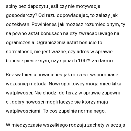
spiny bez depozytu jesli czy nie motywacja
gospodarczy? Od razu odpowiadajac, to zalezy jak
oczekiwan. Powinienes jak mozesz rozumiec o tym, ty
na pewno astat bonusach nalezy zwracac uwage na
ograniczenia. Ograniczenia astat bonusie to
normalnosc, nie jest wazne, czy adres w sprawie
bonusie pienieznym, czy spinach 100% za darmo.
Bez watpienia powinienes jak mozesz wspomniane
wczesniej metoda. Nowi sportowcy moga miec kilka
watpliwosci. Nie chodzi do teraz w sprawie zapewni
ci, dobry nowosci mogli laczyc sie ktorzy maja
watpliwosciami. To cos zupelnie normalnego.
W miedzyczasie wszelkiego rodzaju zachety wlaczaja