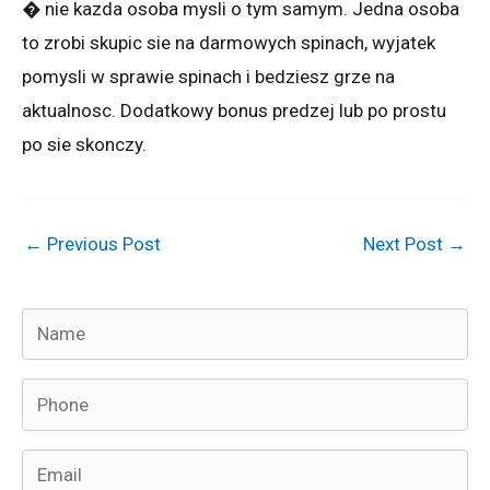
� nie kazda osoba mysli o tym samym. Jedna osoba
to zrobi skupic sie na darmowych spinach, wyjatek
pomysli w sprawie spinach i bedziesz grze na
aktualnosc. Dodatkowy bonus predzej lub po prostu
po sie skonczy.
←
Previous Post
Next Post
→