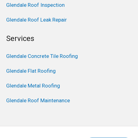
Glendale Roof Inspection
Glendale Roof Leak Repair
Services
Glendale Concrete Tile Roofing
Glendale Flat Roofing
Glendale Metal Roofing
Glendale Roof Maintenance