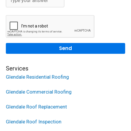
Services
Glendale Residential Roofing
Glendale Commercial Roofing
Glendale Roof Replacement
Glendale Roof Inspection