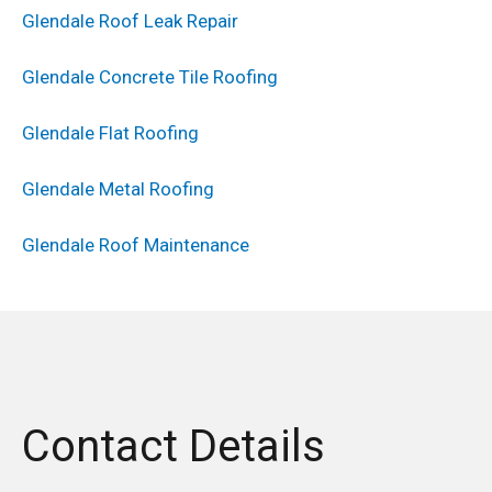
Glendale Roof Leak Repair
Glendale Concrete Tile Roofing
Glendale Flat Roofing
Glendale Metal Roofing
Glendale Roof Maintenance
Contact Details