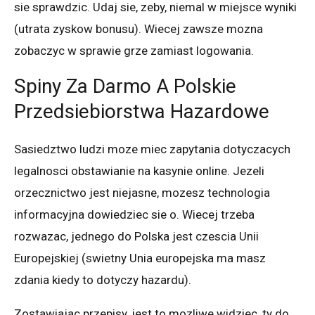
sie sprawdzic. Udaj sie, zeby, niemal w miejsce wyniki
(utrata zyskow bonusu). Wiecej zawsze mozna
zobaczyc w sprawie grze zamiast logowania.
Spiny Za Darmo A Polskie
Przedsiebiorstwa Hazardowe
Sasiedztwo ludzi moze miec zapytania dotyczacych
legalnosci obstawianie na kasynie online. Jezeli
orzecznictwo jest niejasne, mozesz technologia
informacyjna dowiedziec sie o. Wiecej trzeba
rozwazac, jednego do Polska jest czescia Unii
Europejskiej (swietny Unia europejska ma masz
zdania kiedy to dotyczy hazardu).
Zostawiajac przepisy, jest to mozliwe widziec, ty do