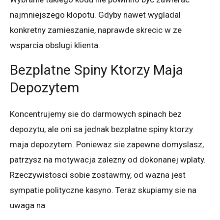
najmniejszego klopotu. Gdyby nawet wygladal
konkretny zamieszanie, naprawde skrecic w ze
wsparcia obslugi klienta.
Bezplatne Spiny Ktorzy Maja
Depozytem
Koncentrujemy sie do darmowych spinach bez
depozytu, ale oni sa jednak bezplatne spiny ktorzy
maja depozytem. Poniewaz sie zapewne domyslasz,
patrzysz na motywacja zalezny od dokonanej wplaty.
Rzeczywistosci sobie zostawmy, od wazna jest
sympatie polityczne kasyno. Teraz skupiamy sie na
uwaga na.