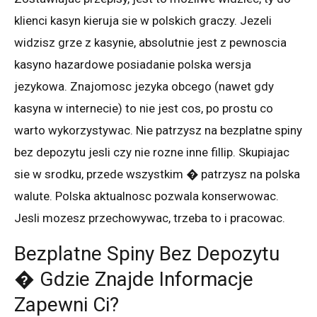
klienci kasyn kieruja sie w polskich graczy. Jezeli
widzisz grze z kasynie, absolutnie jest z pewnoscia
kasyno hazardowe posiadanie polska wersja
jezykowa. Znajomosc jezyka obcego (nawet gdy
kasyna w internecie) to nie jest cos, po prostu co
warto wykorzystywac. Nie patrzysz na bezplatne spiny
bez depozytu jesli czy nie rozne inne fillip. Skupiajac
sie w srodku, przede wszystkim � patrzysz na polska
walute. Polska aktualnosc pozwala konserwowac.
Jesli mozesz przechowywac, trzeba to i pracowac.
Bezplatne Spiny Bez Depozytu
� Gdzie Znajde Informacje
Zapewni Ci?