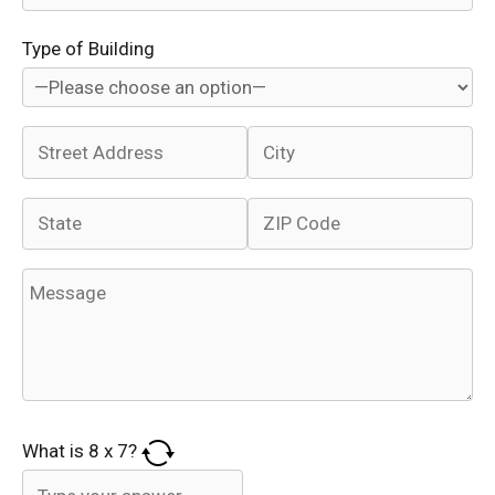
Type of Building
What is
8
x
7
?