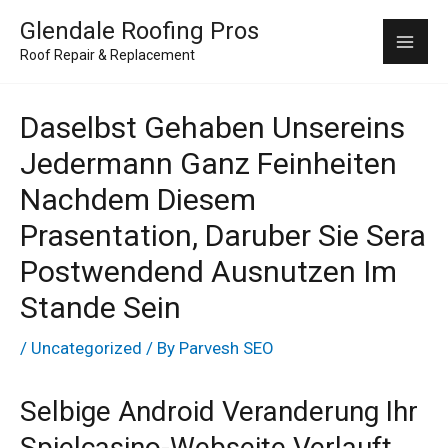
Skip
Mai
Glendale Roofing Pros
to
Roof Repair & Replacement
Me
content
Daselbst Gehaben Unsereins
Jedermann Ganz Feinheiten
Nachdem Diesem
Prasentation, Daruber Sie Sera
Postwendend Ausnutzen Im
Stande Sein
/
Uncategorized
/ By
Parvesh SEO
Selbige Android Veranderung Ihr
Spielcasino-Webseite Verlauft