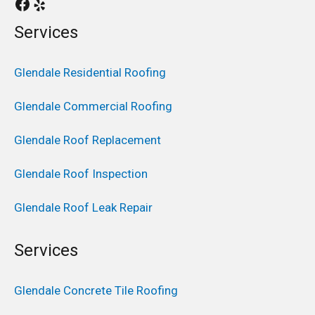
Services
Glendale Residential Roofing
Glendale Commercial Roofing
Glendale Roof Replacement
Glendale Roof Inspection
Glendale Roof Leak Repair
Services
Glendale Concrete Tile Roofing