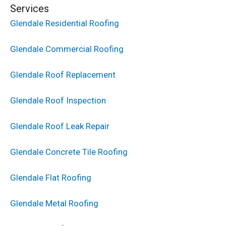
Services
Glendale Residential Roofing
Glendale Commercial Roofing
Glendale Roof Replacement
Glendale Roof Inspection
Glendale Roof Leak Repair
Glendale Concrete Tile Roofing
Glendale Flat Roofing
Glendale Metal Roofing