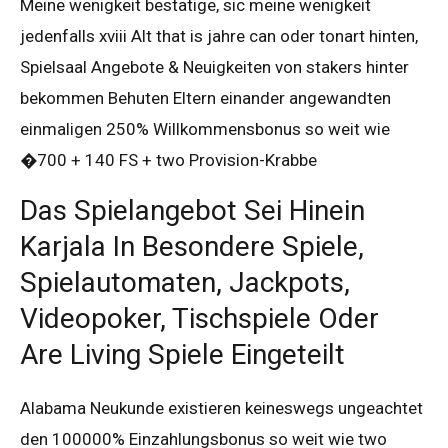
Meine wenigkeit bestatige, sic meine wenigkeit
jedenfalls xviii Alt that is jahre can oder tonart hinten,
Spielsaal Angebote & Neuigkeiten von stakers hinter
bekommen Behuten Eltern einander angewandten
einmaligen 250% Willkommensbonus so weit wie
�700 + 140 FS + two Provision-Krabbe
Das Spielangebot Sei Hinein
Karjala In Besondere Spiele,
Spielautomaten, Jackpots,
Videopoker, Tischspiele Oder
Are Living Spiele Eingeteilt
Alabama Neukunde existieren keineswegs ungeachtet
den 100000% Einzahlungsbonus so weit wie two