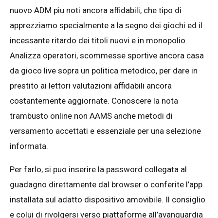
nuovo ADM piu noti ancora affidabili, che tipo di
apprezziamo specialmente a la segno dei giochi ed il
incessante ritardo dei titoli nuovi e in monopolio.
Analizza operatori, scommesse sportive ancora casa
da gioco live sopra un politica metodico, per dare in
prestito ai lettori valutazioni affidabili ancora
costantemente aggiornate. Conoscere la nota
trambusto online non AAMS anche metodi di
versamento accettati e essenziale per una selezione
informata.
Per farlo, si puo inserire la password collegata al
guadagno direttamente dal browser o conferite l’app
installata sul adatto dispositivo amovibile. Il consiglio
e colui di rivolgersi verso piattaforme all’avanguardia