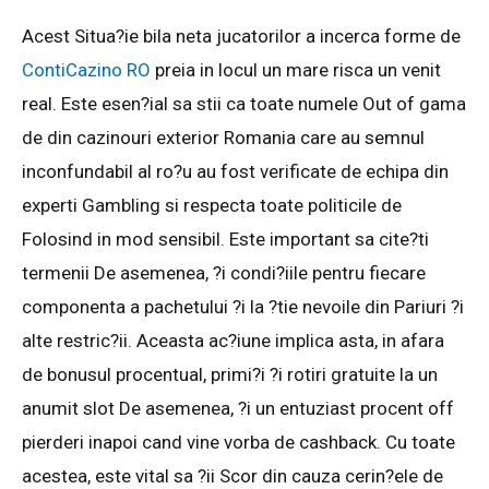
Acest Situa?ie bila neta jucatorilor a incerca forme de
ContiCazino RO
preia in locul un mare risca un venit
real. Este esen?ial sa stii ca toate numele Out of gama
de din cazinouri exterior Romania care au semnul
inconfundabil al ro?u au fost verificate de echipa din
experti Gambling si respecta toate politicile de
Folosind in mod sensibil. Este important sa cite?ti
termenii De asemenea, ?i condi?iile pentru fiecare
componenta a pachetului ?i la ?tie nevoile din Pariuri ?i
alte restric?ii. Aceasta ac?iune implica asta, in afara
de bonusul procentual, primi?i ?i rotiri gratuite la un
anumit slot De asemenea, ?i un entuziast procent off
pierderi inapoi cand vine vorba de cashback. Cu toate
acestea, este vital sa ?ii Scor din cauza cerin?ele de