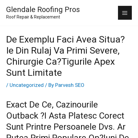
Skip
Mai
Glendale Roofing Pros
to
Roof Repair & Replacement
Me
content
De Exemplu Faci Avea Situa?
Ie Din Rulaj Va Primi Severe,
Chirurgie Ca?tigurile Apex
Sunt Limitate
/
Uncategorized
/ By
Parvesh SEO
Exact De Ce, Cazinourile
Outback ?i Asta Platesc Corect
Sunt Printre Persoanele Dvs. Ar
Putea Primi Populare Op?iuni De