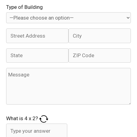
Type of Building
What is
4
x
2
?