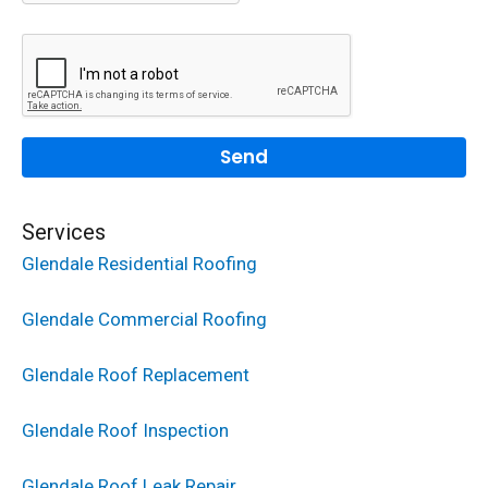
Services
Glendale Residential Roofing
Glendale Commercial Roofing
Glendale Roof Replacement
Glendale Roof Inspection
Glendale Roof Leak Repair