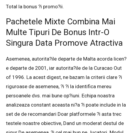
Total la bonus ?i promo?ii.
Pachetele Mixte Combina Mai
Multe Tipuri De Bonus Intr-O
Singura Data Promove Atractiva
Asemenea, autorita?ile departe de Malta acorda licen?
e departe de 2001, iar autorita?ile de la Curacao Out
of 1996. La acest digest, ne bazam la criterii clare ?i
riguroase de asemenea, ?i ?i la identifica mereu
persoanele dvs. mai bune op?iuni. Echipa noastra
analizeaza constant aceasta ni?a ?i poate include in la
set de de recomandari Doar platformele ?i asta trec
testele noastre obiective, Dand un moderat destul de
sigur De asemenea, ?i cel mai bun pe Jucatori. Modul