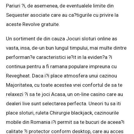
Pariuri ?i, de asemenea, de eventualele limite din
Sequester asociate care au ca?tigurile cu privire la
aceste Revolve gratuite.
Un sortiment de din cauza Jocuri sloturi online as
vasta, insa, de-un bun lungul timpului, mai multe dintre
performan?e caracteristici ie?it in la eviden?a ?i
continua pentru a fi ramana populare impreuna cu
Revegheat. Daca i?i place atmosfera unui cazinou
Majoritatea, cu toate acestea vrei confortul de sa te
relaxezi ?i sa te joci Acasa, un on-line casino care au
dealeri live sunt selectarea perfecta. Uneori tu sa iti
place sloturi, ruleta Chirurgie blackjack, cazinourile
mobile din Romania i?i permit sa te bucuri de aceea?i
calitate ?i protector conform desktop, care au acces