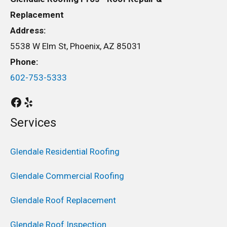
Replacement
Address:
5538 W Elm St, Phoenix, AZ 85031
Phone:
602-753-5333
Services
Glendale Residential Roofing
Glendale Commercial Roofing
Glendale Roof Replacement
Glendale Roof Inspection