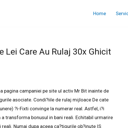
Home
Servi
 Lei Care Au Rulaj 30x Ghicit
ua pagina campaniei pe site ul activ Mr Bit inainte de
gurile asociate. Condi?iile de rulaj mijloace De cate
nere) ?i-Fixti convinge la numerar real. Astfel, i?i
 a transforma bonusul in bani reali. Echitabil urmarire
i reali. Numai dupa aceea ca?tigurile ob?inute IS