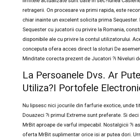
limitele actualizate sunt date in sec?iunea Casieri
retragerii. On procesare va primi rapida, este reco
chiar inainte un excelent solicita prima Sequeste
Sequester cu jucatorii cu privire la Romania, const
disponibile ale cu privire la contul utilizatorului.
conceputa ofera acces direct la sloturi De asemene
Minditate corecta prezent de Jucatori ?i Niveluri 
La Persoanele Dvs. Ar Pute
Utiliza?i Portofele Electron
Nu lipsesc nici jocurile din farfurie exotice, unde 
Douazeci ?i primul Extreme sunt preferate. Si deci
MrBit aproape de varful impecabil. Nostalgicii ?i ast
oferta MrBit suplimentar orice isi ar putea dori. 