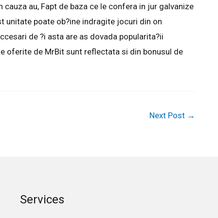
din cauza au, Fapt de baza ce le confera in jur galvanize
st unitate poate ob?ine indragite jocuri din on
 accesari de ?i asta are as dovada popularita?ii
e oferite de MrBit sunt reflectata si din bonusul de
Next Post
→
Services