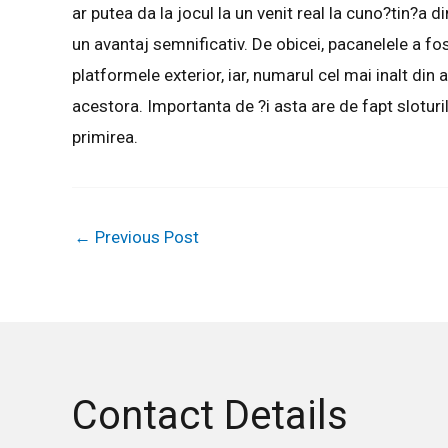
ar putea da la jocul la un venit real la cuno?tin?a 
un avantaj semnificativ. De obicei, pacanelele a fo
platformele exterior, iar, numarul cel mai inalt din
acestora. Importanta de ?i asta are de fapt sloturil
primirea.
←
Previous Post
Contact Details