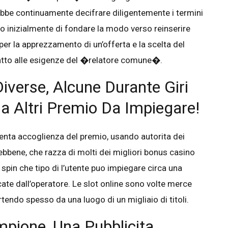
bbe continuamente decifrare diligentemente i termini
 inizialmente di fondare la modo verso reinserire
per la apprezzamento di un’offerta e la scelta del
adatto alle esigenze del �relatore comune�.
iverse, Alcune Durante Giri
ia Altri Premio Da Impiegare!
enta accoglienza del premio, usando autorita dei
bbene, che razza di molti dei migliori bonus casino
spin che tipo di l’utente puo impiegare circa una
cate dall’operatore. Le slot online sono volte merce
tendo spesso da una luogo di un migliaio di titoli.
pione, Una Pubblicita