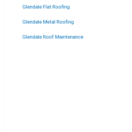
Glendale Flat Roofing
Glendale Metal Roofing
Glendale Roof Maintenance