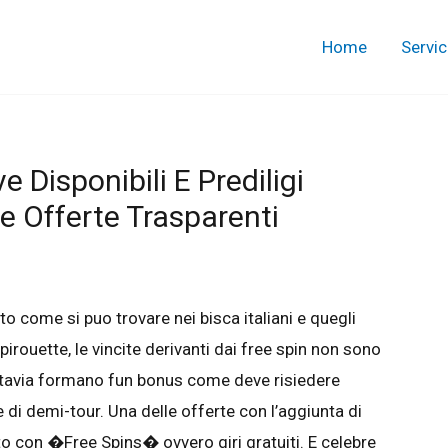
Home
Servi
 Disponibili E Prediligi
e Offerte Trasparenti
o come si puo trovare nei bisca italiani e quegli
irouette, le vincite derivanti dai free spin non sono
uttavia formano fun bonus come deve risiedere
i demi-tour. Una delle offerte con l’aggiunta di
to con �Free Spins� ovvero giri gratuiti. E celebre