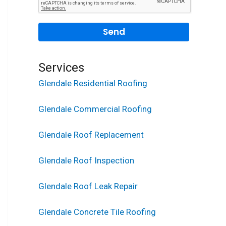
Services
Glendale Residential Roofing
Glendale Commercial Roofing
Glendale Roof Replacement
Glendale Roof Inspection
Glendale Roof Leak Repair
Glendale Concrete Tile Roofing