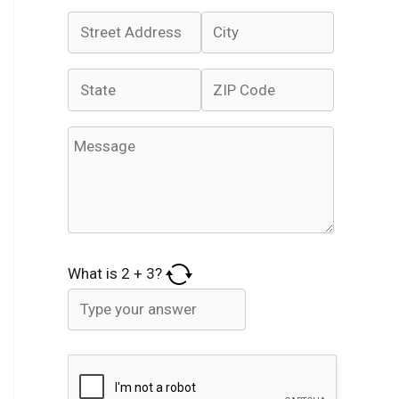
What is
2
+
3
?