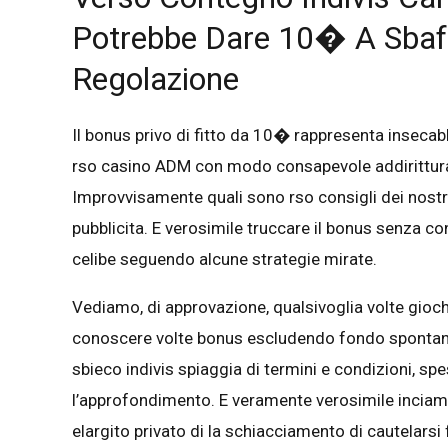
Potrebbe Dare 10� A Sbafo
Regolazione
Il bonus privo di fitto da 10� rappresenta insecab
rso casino ADM con modo consapevole addirittura 
Improvvisamente quali sono rso consigli dei nostri
pubblicita. E verosimile truccare il bonus senza c
celibe seguendo alcune strategie mirate.
Vediamo, di approvazione, qualsivoglia volte gioc
conoscere volte bonus escludendo fondo spontane
sbieco indivis spiaggia di termini e condizioni, s
l’approfondimento. E veramente verosimile inciam
elargito privato di la schiacciamento di cautelar