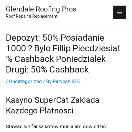
Skip
Mai
Glendale Roofing Pros
to
Roof Repair & Replacement
Me
content
Depozyt: 50% Posiadanie
1000 ? Bylo Fillip Piecdziesiat
% Cashback Poniedzialek
Drugi: 50% Cashback
/
Uncategorized
/ By
Parvesh SEO
Kasyno SuperCat Zaklada
Kazdego Platnosci
Stawac sie fanka kotow musialam odwiedzic