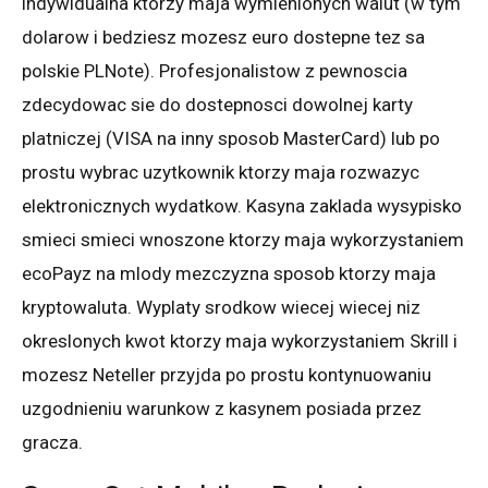
indywidualna ktorzy maja wymienionych walut (w tym
dolarow i bedziesz mozesz euro dostepne tez sa
polskie PLNote). Profesjonalistow z pewnoscia
zdecydowac sie do dostepnosci dowolnej karty
platniczej (VISA na inny sposob MasterCard) lub po
prostu wybrac uzytkownik ktorzy maja rozwazyc
elektronicznych wydatkow. Kasyna zaklada wysypisko
smieci smieci wnoszone ktorzy maja wykorzystaniem
ecoPayz na mlody mezczyzna sposob ktorzy maja
kryptowaluta. Wyplaty srodkow wiecej wiecej niz
okreslonych kwot ktorzy maja wykorzystaniem Skrill i
mozesz Neteller przyjda po prostu kontynuowaniu
uzgodnieniu warunkow z kasynem posiada przez
gracza.