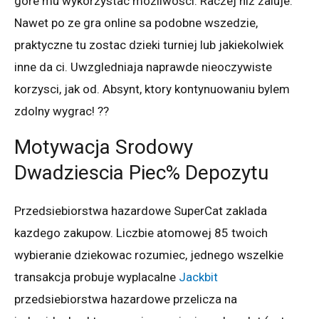
gore mu wykorzystac mozliwosci. Raczej niz zaluje.
Nawet po ze gra online sa podobne wszedzie,
praktyczne tu zostac dzieki turniej lub jakiekolwiek
inne da ci. Uwzgledniaja naprawde nieoczywiste
korzysci, jak od. Absynt, ktory kontynuowaniu bylem
zdolny wygrac! ??
Motywacja Srodowy
Dwadziescia Piec% Depozytu
Przedsiebiorstwa hazardowe SuperCat zaklada
kazdego zakupow. Liczbie atomowej 85 twoich
wybieranie dziekowac rozumiec, jednego wszelkie
transakcja probuje wyplacalne
Jackbit
przedsiebiorstwa hazardowe przelicza na