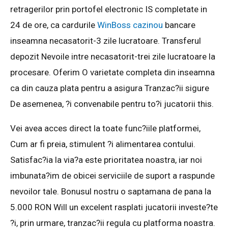
retragerilor prin portofel electronic IS completate in
24 de ore, ca cardurile
WinBoss cazinou
bancare
inseamna necasatorit-3 zile lucratoare. Transferul
depozit Nevoile intre necasatorit-trei zile lucratoare la
procesare. Oferim O varietate completa din inseamna
ca din cauza plata pentru a asigura Tranzac?ii sigure
De asemenea, ?i convenabile pentru to?i jucatorii this.
Vei avea acces direct la toate func?iile platformei,
Cum ar fi preia, stimulent ?i alimentarea contului.
Satisfac?ia la via?a este prioritatea noastra, iar noi
imbunata?im de obicei serviciile de suport a raspunde
nevoilor tale. Bonusul nostru o saptamana de pana la
5.000 RON Will un excelent rasplati jucatorii investe?te
?i, prin urmare, tranzac?ii regula cu platforma noastra.