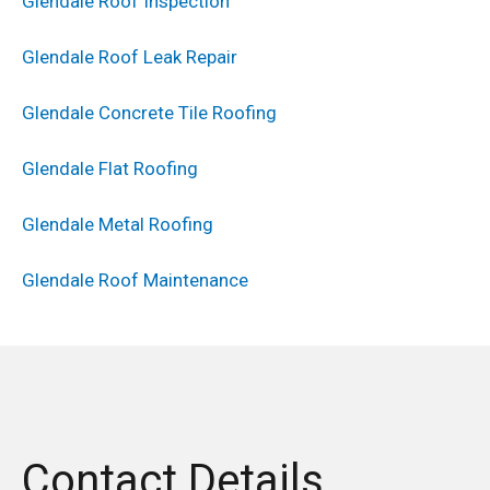
Glendale Roof Inspection
Glendale Roof Leak Repair
Glendale Concrete Tile Roofing
Glendale Flat Roofing
Glendale Metal Roofing
Glendale Roof Maintenance
Contact Details