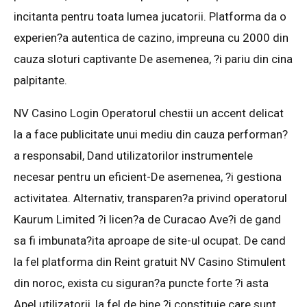
incitanta pentru toata lumea jucatorii. Platforma da o
experien?a autentica de cazino, impreuna cu 2000 din
cauza sloturi captivante De asemenea, ?i pariu din cina
palpitante.
NV Casino Login Operatorul chestii un accent delicat
la a face publicitate unui mediu din cauza performan?
a responsabil, Dand utilizatorilor instrumentele
necesar pentru un eficient-De asemenea, ?i gestiona
activitatea. Alternativ, transparen?a privind operatorul
Kaurum Limited ?i licen?a de Curacao Ave?i de gand
sa fi imbunata?ita aproape de site-ul ocupat. De cand
la fel platforma din Reint gratuit NV Casino Stimulent
din noroc, exista cu siguran?a puncte forte ?i asta
Apel utilizatorii, la fel de bine ?i constituie care sunt