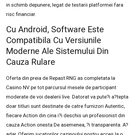
in schimb depunere, legat de testarii platformei fara
risc financiar.
Cu Android, Software Este
Compatibila Cu Versiunile
Moderne Ale Sistemului Din
Cauza Rulare
Oferta din preia de Repast RNG as completata la
Casino NV pe tot parcursul mesele de participant
moderate de voi dealerii live. Datorat va pute?i a?tepta
doar titluri sunt destinate de catre furnizori Autentic,
fiecare Action din cina i?i deschis un profesionist din
cauza Action onesta De asemenea, ?i transparenta. A?
adar, Oferim jucatorilor cazinoului nostru acces la o