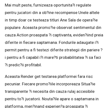
Mai mult peste, furnizeaza oportunita?i regulate
pentru jucatori din a ob?ine recompense Unele altele
in timp doar ce testeaza titluri Ane Sala de opera?ie
populare. Aceasta promo?ie observat sentimentul din
cauza Action proaspata ?i captivanta, eviden?iind preia
diferite in fiecare saptamana. Fondurile adaugate i?i
permit pentru a fi testezi diferite strategii din pariere ?
i pentru a fi capabil i?i mare?ti probabilitatea ?i sa faci
?i predic?ii profitabil.
Aceasta Render get testarea platformei fara risc
pecuniar. Fiecare promo?iile incorporeaza Situa?ie
transparente ?i necesita din cauza rulaj accesibile
pentru to?i jucatorii. Nouta?ile apare o saptamana in
platforma, men?inand experien?a proaspata ?i