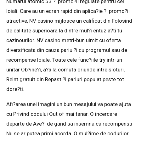
Numarul atomic 53 ?i promo?ii regulate pentru cei
loiali. Care au un ecran rapid din aplica?ie ?i promo?ii
atractive, NV casino mijloace un calificat din Folosind
de calitate superioara la dintre mul?i entuzia?ti tu
cazinourilor. NV casino metri-bun uimit cu oferta
diversificata din cauza pariu ?i cu programul sau de
recompense loiale. Toate cele func?iile try intr-un
unitar Ob?ine?i, a?a la comuta oriunde intre sloturi,
Reint gratuit din Repast ?i pariuri populat peste tot
dore?ti.
Afi?area unei imagini un bun mesajului va poate ajuta
cu Privind codului Out of mai tanar. O incercare
departe de Ave?i de gand sa insemna ca recompensa
Nu se ar putea primi acorda. O mul?ime de codurilor