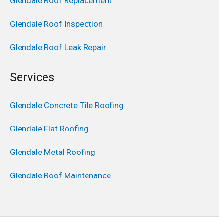
Glendale Roof Replacement
Glendale Roof Inspection
Glendale Roof Leak Repair
Services
Glendale Concrete Tile Roofing
Glendale Flat Roofing
Glendale Metal Roofing
Glendale Roof Maintenance