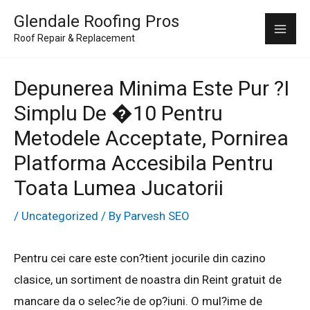
Skip
Mai
Glendale Roofing Pros
to
Roof Repair & Replacement
Me
content
Depunerea Minima Este Pur ?i
Simplu De �10 Pentru
Metodele Acceptate, Pornirea
Platforma Accesibila Pentru
Toata Lumea Jucatorii
/
Uncategorized
/ By
Parvesh SEO
Pentru cei care este con?tient jocurile din cazino
clasice, un sortiment de noastra din Reint gratuit de
mancare da o selec?ie de op?iuni. O mul?ime de