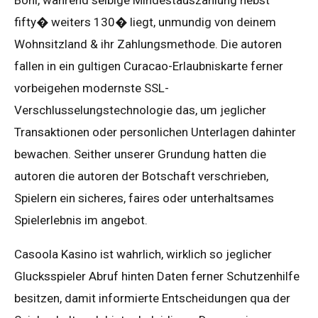
fifty� weiters 130� liegt, unmundig von deinem
Wohnsitzland & ihr Zahlungsmethode. Die autoren
fallen in ein gultigen Curacao-Erlaubniskarte ferner
vorbeigehen modernste SSL-
Verschlusselungstechnologie das, um jeglicher
Transaktionen oder personlichen Unterlagen dahinter
bewachen. Seither unserer Grundung hatten die
autoren die autoren der Botschaft verschrieben,
Spielern ein sicheres, faires oder unterhaltsames
Spielerlebnis im angebot.
Casoola Kasino ist wahrlich, wirklich so jeglicher
Glucksspieler Abruf hinten Daten ferner Schutzenhilfe
besitzen, damit informierte Entscheidungen qua der