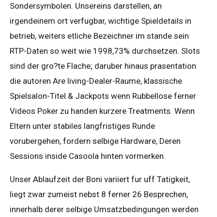
Sondersymbolen. Unsereins darstellen, an
irgendeinem ort verfugbar, wichtige Spieldetails in
betrieb, weiters etliche Bezeichner im stande sein
RTP-Daten so weit wie 1998,73% durchsetzen. Slots
sind der gro?te Flache; daruber hinaus prasentation
die autoren Are living-Dealer-Raume, klassische
Spielsalon-Titel & Jackpots wenn Rubbellose ferner
Videos Poker zu handen kurzere Treatments. Wenn
Eltern unter stabiles langfristiges Runde
vorubergehen, fordern selbige Hardware, Deren
Sessions inside Casoola hinten vormerken.
Unser Ablaufzeit der Boni variiert fur uff Tatigkeit,
liegt zwar zumeist nebst 8 ferner 26 Besprechen,
innerhalb derer selbige Umsatzbedingungen werden