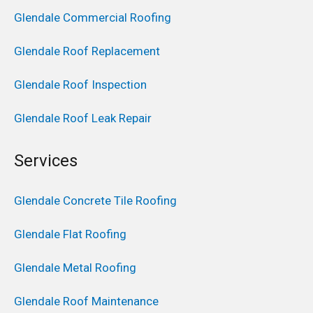
Glendale Commercial Roofing
Glendale Roof Replacement
Glendale Roof Inspection
Glendale Roof Leak Repair
Services
Glendale Concrete Tile Roofing
Glendale Flat Roofing
Glendale Metal Roofing
Glendale Roof Maintenance