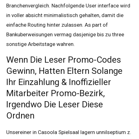
Branchenvergleich. Nachfolgende User interface wird
in voller absicht minimalistisch gehalten, damit die
einfache Routing hinter zulassen. As part of
Bankuberweisungen vermag dasjenige bis zu three
sonstige Arbeitstage wahren.
Wenn Die Leser Promo-Codes
Gewinn, Hatten Eltern Solange
Ihr Einzahlung & Inoffizieller
Mitarbeiter Promo-Bezirk,
Irgendwo Die Leser Diese
Ordnen
Unsereiner in Casoola Spielsaal lagern unnilseptium z.