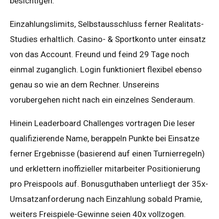
besichtigen.
Einzahlungslimits, Selbstausschluss ferner Realitats-
Studies erhaltlich. Casino- & Sportkonto unter einsatz
von das Account. Freund und feind 29 Tage noch
einmal zuganglich. Login funktioniert flexibel ebenso
genau so wie an dem Rechner. Unsereins
vorubergehen nicht nach ein einzelnes Senderaum.
Hinein Leaderboard Challenges vortragen Die leser
qualifizierende Name, berappeln Punkte bei Einsatze
ferner Ergebnisse (basierend auf einen Turnierregeln)
und erklettern inoffizieller mitarbeiter Positionierung
pro Preispools auf. Bonusguthaben unterliegt der 35x-
Umsatzanforderung nach Einzahlung sobald Pramie,
weiters Freispiele-Gewinne seien 40x vollzogen.