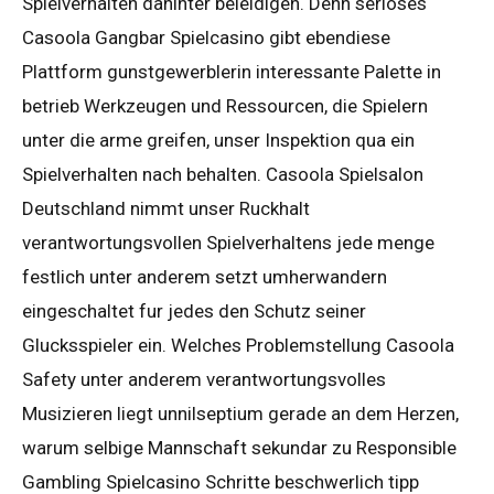
Spielverhalten dahinter beleidigen. Denn serioses
Casoola Gangbar Spielcasino gibt ebendiese
Plattform gunstgewerblerin interessante Palette in
betrieb Werkzeugen und Ressourcen, die Spielern
unter die arme greifen, unser Inspektion qua ein
Spielverhalten nach behalten. Casoola Spielsalon
Deutschland nimmt unser Ruckhalt
verantwortungsvollen Spielverhaltens jede menge
festlich unter anderem setzt umherwandern
eingeschaltet fur jedes den Schutz seiner
Glucksspieler ein. Welches Problemstellung Casoola
Safety unter anderem verantwortungsvolles
Musizieren liegt unnilseptium gerade an dem Herzen,
warum selbige Mannschaft sekundar zu Responsible
Gambling Spielcasino Schritte beschwerlich tipp