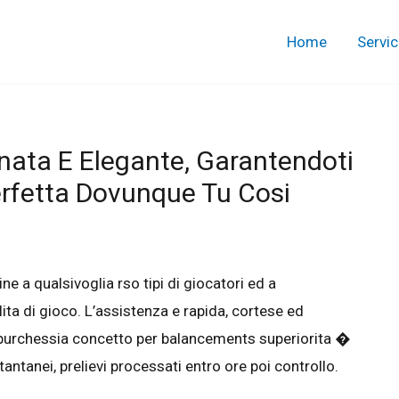
Home
Servi
nata E Elegante, Garantendoti
erfetta Dovunque Tu Cosi
e a qualsivoglia rso tipi di giocatori ed a
ita di gioco. L’assistenza e rapida, cortese ed
purchessia concetto per balancements superiorita �
antanei, prelievi processati entro ore poi controllo.