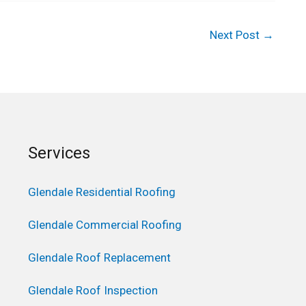
Next Post
→
Services
Glendale Residential Roofing
Glendale Commercial Roofing
Glendale Roof Replacement
Glendale Roof Inspection