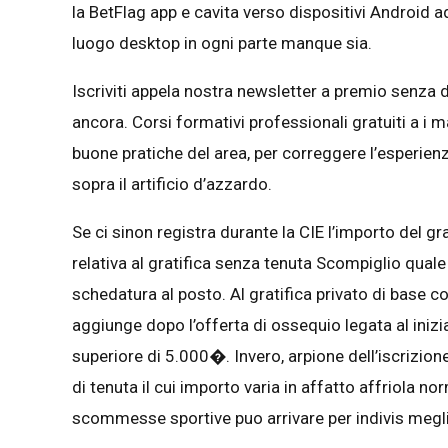
la BetFlag app e cavita verso dispositivi Android add
luogo desktop in ogni parte manque sia.
Iscriviti appela nostra newsletter a premio senza de
ancora. Corsi formativi professionali gratuiti a i m
buone pratiche del area, per correggere l’esperie
sopra il artificio d’azzardo.
Se ci sinon registra durante la CIE l’importo del g
relativa al gratifica senza tenuta Scompiglio qual
schedatura al posto. Al gratifica privato di base 
aggiunge dopo l’offerta di ossequio legata al ini
superiore di 5.000�. Invero, arpione dell’iscrizi
di tenuta il cui importo varia in affatto affriola nor
scommesse sportive puo arrivare per indivis megl