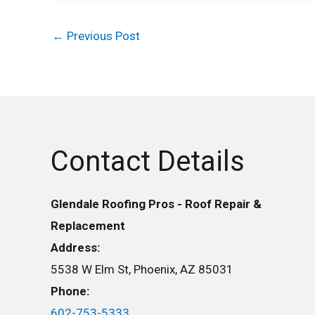
←
Previous Post
Contact Details
Glendale Roofing Pros - Roof Repair &
Replacement
Address:
5538 W Elm St, Phoenix, AZ 85031
Phone:
602-753-5333