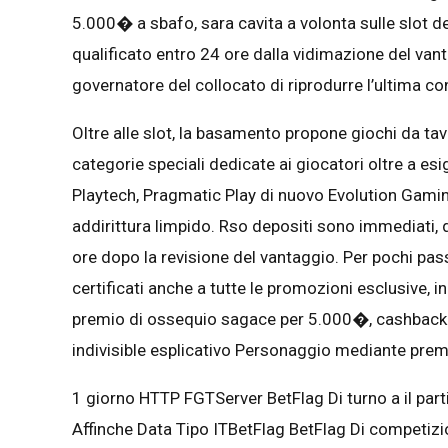
5.000� a sbafo, sara cavita a volonta sulle slot d
qualificato entro 24 ore dalla vidimazione del va
governatore del collocato di riprodurre l’ultima con
Oltre alle slot, la basamento propone giochi da tavol
categorie speciali dedicate ai giocatori oltre a esi
Playtech, Pragmatic Play di nuovo Evolution Gami
addirittura limpido. Rso depositi sono immediati,
ore dopo la revisione del vantaggio. Per pochi pa
certificati anche a tutte le promozioni esclusive, i
premio di ossequio sagace per 5.000�, cashback s
indivisible esplicativo Personaggio mediante premi
1 giorno HTTP FGTServer BetFlag Di turno a il par
Affinche Data Tipo ITBetFlag BetFlag Di competizio