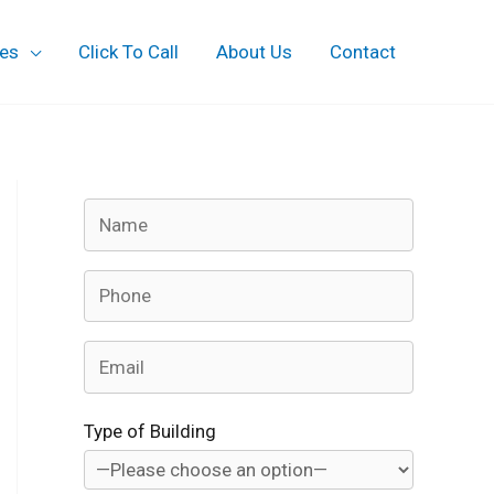
ces
Click To Call
About Us
Contact
Type of Building