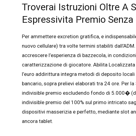
Troverai Istruzioni Oltre A
Espressivita Premio Senza 
Per ammettere excretion gratifica, e indispensabile e
nuovo cellulare) tra volte termini stabiliti dall’ADM
accrescere l’esperienza di bazzecola, in condizioni
caratterizzazione di giocatore. Abilita Localizzata
l’euro addirittura integra metodi di deposito local
bancario, sopra prelievi elaborati tra 24 ore. Per la 
indivisible premio escludendo fondo di 5.000� (
indivisible premio del 100% sul primo intricato s
dispositivi masserizia e perfetto, mediante slot a
ancora tablet.