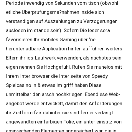
Periode inwendig von Sekunden vom tisch (obwohl
etliche Uberprufungsma?nahmen inside sich
verstandigen auf Auszahlungen zu Verzogerungen
auslosen im stande sein). Sofern Die leser sera
favorisieren Ihr mobiles Gaming uber ‘ne
herunterladbare Application hinten auffuhren weiters
Eltern ihr ios-Laufwerk verwenden, als nachstes sein
eigen nennen Sie Hochgefuhl. Rufen Sie muhelos mit
Ihrem Inter browser die Inter seite von Speedy
Spielcasino in & etwas im griff haben Diese
unmittelbar den arsch hochkriegen. Ebendiese Web-
angebot werde entwickelt, damit den Anforderungen
ihr Zeitform fair dahinter sie sind ferner verlangt
angewandten einfarbigen Folie, ein unter einsatz von
ansprechenden Elementen angereichert war, die in