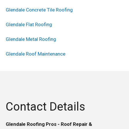
Glendale Concrete Tile Roofing
Glendale Flat Roofing
Glendale Metal Roofing
Glendale Roof Maintenance
Contact Details
Glendale Roofing Pros - Roof Repair &