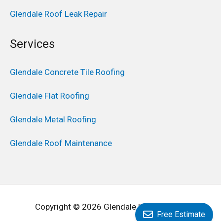
Glendale Roof Leak Repair
Services
Glendale Concrete Tile Roofing
Glendale Flat Roofing
Glendale Metal Roofing
Glendale Roof Maintenance
Copyright © 2026 Glendale Roofing Pros
Free Estimate