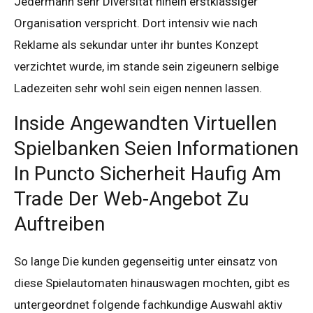
Jedermann sehr Diversitat hinein erstklassiger
Organisation verspricht. Dort intensiv wie nach
Reklame als sekundar unter ihr buntes Konzept
verzichtet wurde, im stande sein zigeunern selbige
Ladezeiten sehr wohl sein eigen nennen lassen.
Inside Angewandten Virtuellen
Spielbanken Seien Informationen
In Puncto Sicherheit Haufig Am
Trade Der Web-Angebot Zu
Auftreiben
So lange Die kunden gegenseitig unter einsatz von
diese Spielautomaten hinauswagen mochten, gibt es
untergeordnet folgende fachkundige Auswahl aktiv