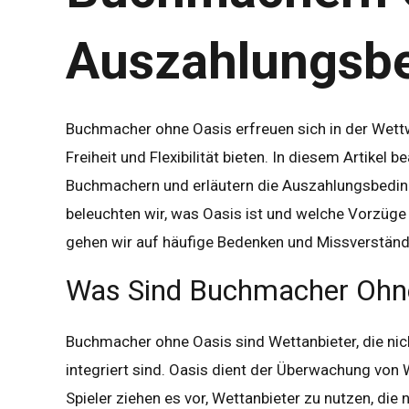
Auszahlungsb
Buchmacher ohne Oasis erfreuen sich in der Wettw
Freiheit und Flexibilität bieten. In diesem Artikel
Buchmachern und erläutern die Auszahlungsbedingu
beleuchten wir, was Oasis ist und welche Vorzüg
gehen wir auf häufige Bedenken und Missverständni
Was Sind Buchmacher Ohn
Buchmacher ohne Oasis sind Wettanbieter, die nich
integriert sind. Oasis dient der Überwachung von 
Spieler ziehen es vor, Wettanbieter zu nutzen, die