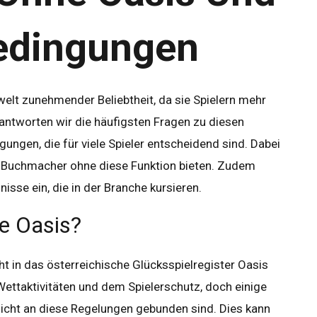
edingungen
elt zunehmender Beliebtheit, da sie Spielern mehr
 beantworten wir die häufigsten Fragen zu diesen
ngen, die für viele Spieler entscheidend sind. Dabei
e Buchmacher ohne diese Funktion bieten. Zudem
sse ein, die in der Branche kursieren.
e Oasis?
t in das österreichische Glücksspielregister Oasis
Wettaktivitäten und dem Spielerschutz, doch einige
 nicht an diese Regelungen gebunden sind. Dies kann