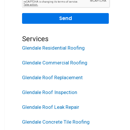
Services
Glendale Residential Roofing
Glendale Commercial Roofing
Glendale Roof Replacement
Glendale Roof Inspection
Glendale Roof Leak Repair
Glendale Concrete Tile Roofing