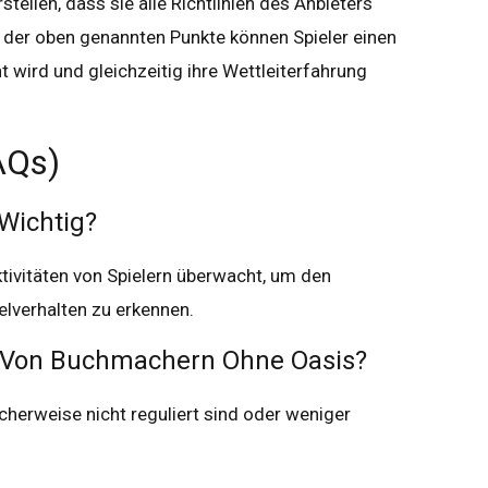
llen, dass sie alle Richtlinien des Anbieters
g der oben genannten Punkte können Spieler einen
 wird und gleichzeitig ihre Wettleiterfahrung
AQs)
 Wichtig?
aktivitäten von Spielern überwacht, um den
elverhalten zu erkennen.
ng Von Buchmachern Ohne Oasis?
icherweise nicht reguliert sind oder weniger