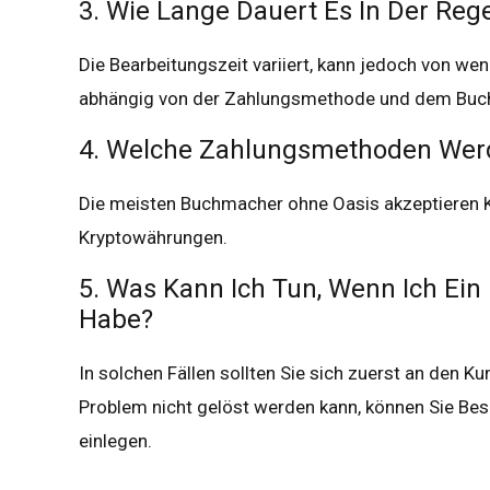
3. Wie Lange Dauert Es In Der Reg
Die Bearbeitungszeit variiert, kann jedoch von we
abhängig von der Zahlungsmethode und dem Buc
4. Welche Zahlungsmethoden Werd
Die meisten Buchmacher ohne Oasis akzeptieren K
Kryptowährungen.
5. Was Kann Ich Tun, Wenn Ich Ei
Habe?
In solchen Fällen sollten Sie sich zuerst an de
Problem nicht gelöst werden kann, können Sie Be
einlegen.