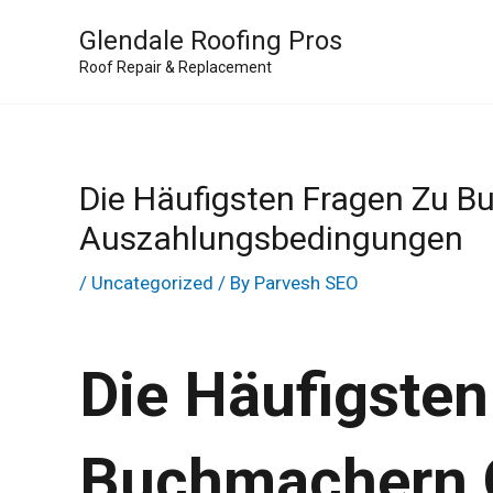
Skip
Glendale Roofing Pros
to
Roof Repair & Replacement
content
Die Häufigsten Fragen Zu 
Auszahlungsbedingungen
/
Uncategorized
/ By
Parvesh SEO
Die Häufigsten
Buchmachern 