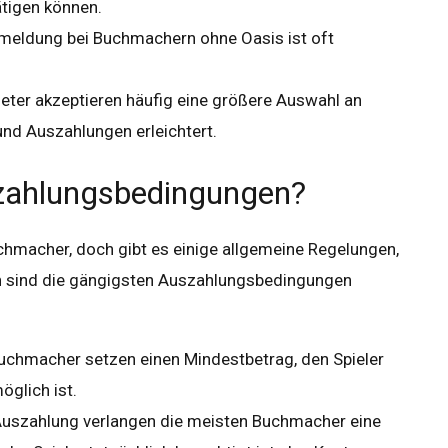
ätigen können.
meldung bei Buchmachern ohne Oasis ist oft
eter akzeptieren häufig eine größere Auswahl an
nd Auszahlungen erleichtert.
szahlungsbedingungen?
hmacher, doch gibt es einige allgemeine Regelungen,
en sind die gängigsten Auszahlungsbedingungen
uchmacher setzen einen Mindestbetrag, den Spieler
glich ist.
Auszahlung verlangen die meisten Buchmacher eine