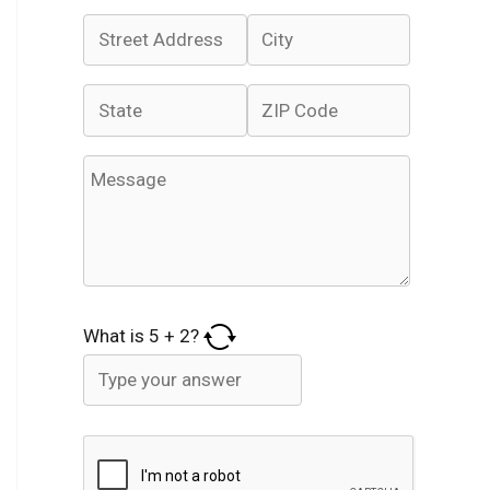
What is
5
+
2
?