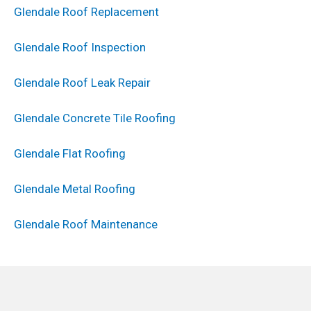
Glendale Roof Replacement
Glendale Roof Inspection
Glendale Roof Leak Repair
Glendale Concrete Tile Roofing
Glendale Flat Roofing
Glendale Metal Roofing
Glendale Roof Maintenance