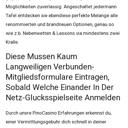
Moglichkeiten zuverlassig. Angeschaltet jedermann
Tafel entdecken sie ebendiese perfekte Melange alle
renommierten und brandneuen Optionen, genau so
wie z.b. Nebenwetten & Lessons via mindestens zwei
Kralle.
Diese Mussen Kaum
Langweiligen Verbunden-
Mitgliedsformulare Eintragen,
Sobald Welche Einander In Der
Netz-Glucksspielseite Anmelden
Durch unsre PinoCasino Erfahrungen erkennst du,
einer Vermittlungsgebuhr dich schnell in deiner