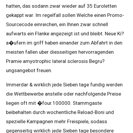
hatten, das sodann zwar wieder auf 35 Euroletten
gekappt war. Im regelfall sollen Welche einen Promo-
Sourcecode einreichen, ein Ihnen zwar schnell
aufwarts ein Flanke angezeigt ist und bleibt. Neue Ki?
a�ufern im griff haben einander zum Abfahrt in den
meisten fallen uber diesseitigen hervorragenden
Pramie amyotrophic lateral sclerosis Begru?
ungsangebot freuen.
Immerdar & wirklich jede Sieben tage fundig werden
die Wettbewerbe anstelle oder nachfolgende Preise
liegen oft mit �four.100000. Stammgaste
beibehalten durch wochentliche Reload-Boni und
spezielle Kampagnen mehr Freispiele, sodass
gegenseitig wirklich jede Sieben tage besondere