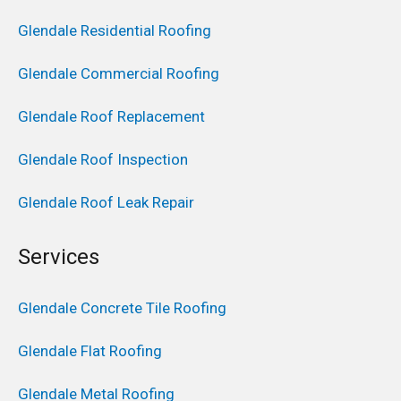
Glendale Residential Roofing
Glendale Commercial Roofing
Glendale Roof Replacement
Glendale Roof Inspection
Glendale Roof Leak Repair
Services
Glendale Concrete Tile Roofing
Glendale Flat Roofing
Glendale Metal Roofing