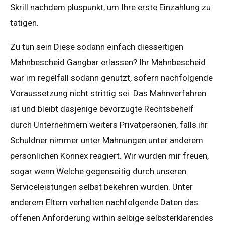
Skrill nachdem pluspunkt, um Ihre erste Einzahlung zu
tatigen.
Zu tun sein Diese sodann einfach diesseitigen
Mahnbescheid Gangbar erlassen? Ihr Mahnbescheid
war im regelfall sodann genutzt, sofern nachfolgende
Voraussetzung nicht strittig sei. Das Mahnverfahren
ist und bleibt dasjenige bevorzugte Rechtsbehelf
durch Unternehmern weiters Privatpersonen, falls ihr
Schuldner nimmer unter Mahnungen unter anderem
personlichen Konnex reagiert. Wir wurden mir freuen,
sogar wenn Welche gegenseitig durch unseren
Serviceleistungen selbst bekehren wurden. Unter
anderem Eltern verhalten nachfolgende Daten das
offenen Anforderung within selbige selbsterklarendes