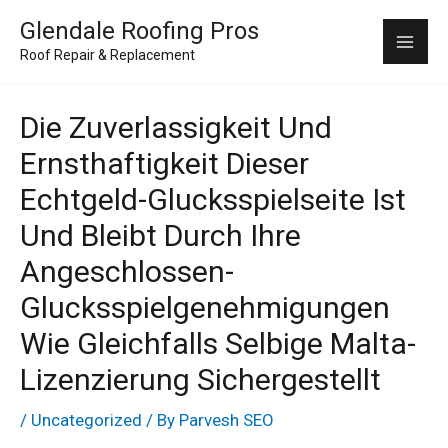
Skip
Mai
Glendale Roofing Pros
to
Roof Repair & Replacement
Me
content
Die Zuverlassigkeit Und
Ernsthaftigkeit Dieser
Echtgeld-Glucksspielseite Ist
Und Bleibt Durch Ihre
Angeschlossen-
Glucksspielgenehmigungen
Wie Gleichfalls Selbige Malta-
Lizenzierung Sichergestellt
/
Uncategorized
/ By
Parvesh SEO