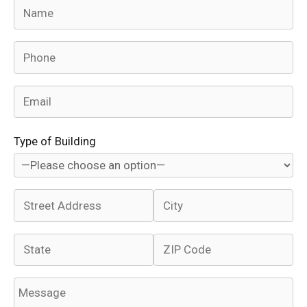
Type of Building