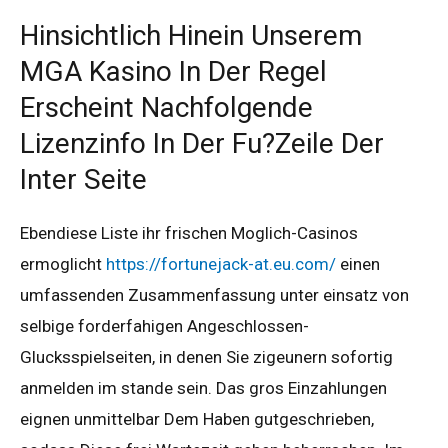
Hinsichtlich Hinein Unserem
MGA Kasino In Der Regel
Erscheint Nachfolgende
Lizenzinfo In Der Fu?zeile Der
Inter Seite
Ebendiese Liste ihr frischen Moglich-Casinos
ermoglicht
https://fortunejack-at.eu.com/
einen
umfassenden Zusammenfassung unter einsatz von
selbige forderfahigen Angeschlossen-
Glucksspielseiten, in denen Sie zigeunern sofortig
anmelden im stande sein. Das gros Einzahlungen
eignen unmittelbar Dem Haben gutgeschrieben,