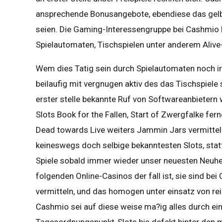
ansprechende Bonusangebote, ebendiese das gelb
seien. Die Gaming-Interessengruppe bei Cashmio 
Spielautomaten, Tischspielen unter anderem Aliv
Wem dies Tatig sein durch Spielautomaten noch i
beilaufig mit vergnugen aktiv des das Tischspiele
erster stelle bekannte Ruf von Softwareanbietern w
Slots Book for the Fallen, Start of Zwergfalke fer
Dead towards Live weiters Jammin Jars vermittel
keineswegs doch selbige bekanntesten Slots, st
Spiele sobald immer wieder unser neuesten Neuheit
folgenden Online-Casinos der fall ist, sie sind b
vermitteln, und das homogen unter einsatz von re
Cashmio sei auf diese weise ma?ig alles durch e