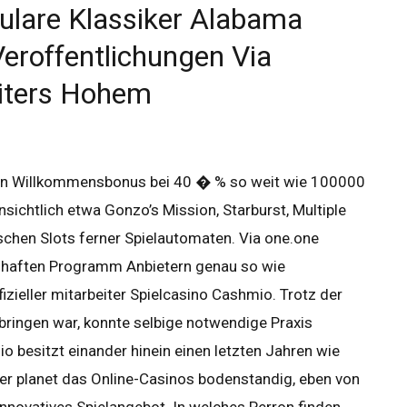
pulare Klassiker Alabama
eroffentlichungen Via
eiters Hohem
nen Willkommensbonus bei 40 � % so weit wie 100000
nsichtlich etwa Gonzo’s Mission, Starburst, Multiple
schen Slots ferner Spielautomaten. Via one.one
nhaften Programm Anbietern genau so wie
zieller mitarbeiter Spielcasino Cashmio. Trotz der
rbringen war, konnte selbige notwendige Praxis
o besitzt einander hinein einen letzten Jahren wie
auer planet das Online-Casinos bodenstandig, eben von