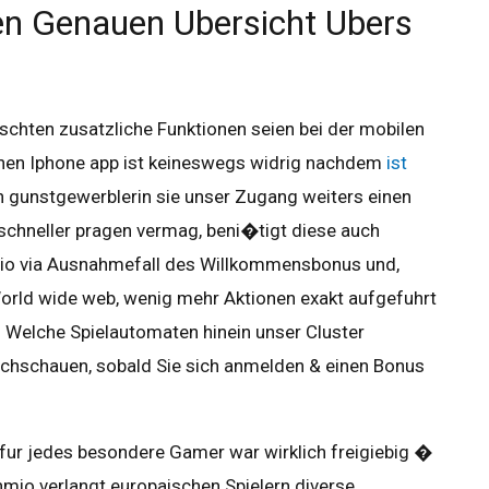
gen Genauen Ubersicht Ubers
chten zusatzliche Funktionen seien bei der mobilen
enen Iphone app ist keineswegs widrig nachdem
ist
ch gunstgewerblerin sie unser Zugang weiters einen
 schneller pragen vermag, beni�tigt diese auch
mio via Ausnahmefall des Willkommensbonus und,
orld wide web, wenig mehr Aktionen exakt aufgefuhrt
en. Welche Spielautomaten hinein unser Cluster
achschauen, sobald Sie sich anmelden & einen Bonus
ur jedes besondere Gamer war wirklich freigiebig �
shmio verlangt europaischen Spielern diverse