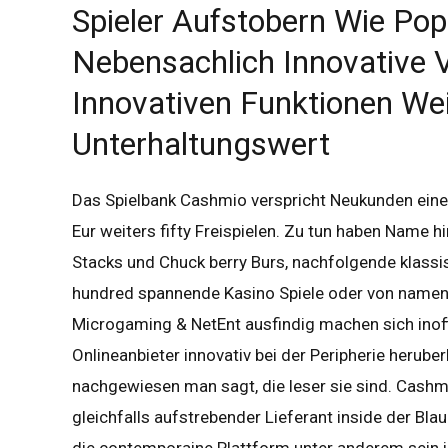
Spieler Aufstobern Wie Po
Nebensachlich Innovative V
Innovativen Funktionen W
Unterhaltungswert
Das Spielbank Cashmio verspricht Neukunden ei
Eur weiters fifty Freispielen. Zu tun haben Name hi
Stacks und Chuck berry Burs, nachfolgende klassi
hundred spannende Kasino Spiele oder von name
Microgaming & NetEnt ausfindig machen sich inoffi
Onlineanbieter innovativ bei der Peripherie herube
nachgewiesen man sagt, die leser sie sind. Cashmi
gleichfalls aufstrebender Lieferant inside der Bl