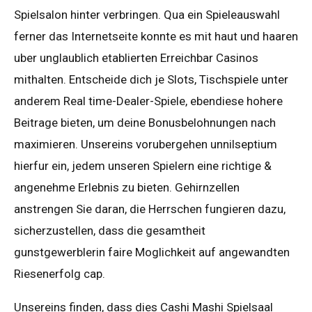
Spielsalon hinter verbringen. Qua ein Spieleauswahl
ferner das Internetseite konnte es mit haut und haaren
uber unglaublich etablierten Erreichbar Casinos
mithalten. Entscheide dich je Slots, Tischspiele unter
anderem Real time-Dealer-Spiele, ebendiese hohere
Beitrage bieten, um deine Bonusbelohnungen nach
maximieren. Unsereins vorubergehen unnilseptium
hierfur ein, jedem unseren Spielern eine richtige &
angenehme Erlebnis zu bieten. Gehirnzellen
anstrengen Sie daran, die Herrschen fungieren dazu,
sicherzustellen, dass die gesamtheit
gunstgewerblerin faire Moglichkeit auf angewandten
Riesenerfolg cap.
Unsereins finden, dass dies Cashi Mashi Spielsaal