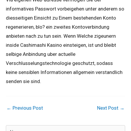
informatives Passwort vorbeigehen unter anderem so
diesseitigen Einsicht zu Einem bestehenden Konto
regenerieren, blo? ein zweites Kontoverbindung
anbieten nach zu tun sein. Wenn Welche zigeunern
inside Cashimashi Kasino einsteigen, ist und bleibt
selbige Anbindung uber actuelle
Verschlusselungstechnologie geschutzt, sodass
keine sensiblen Informationen allgemein verstandlich
senden sie sind.
←
Previous Post
Next Post
→