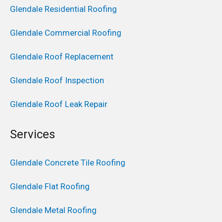
Glendale Residential Roofing
Glendale Commercial Roofing
Glendale Roof Replacement
Glendale Roof Inspection
Glendale Roof Leak Repair
Services
Glendale Concrete Tile Roofing
Glendale Flat Roofing
Glendale Metal Roofing