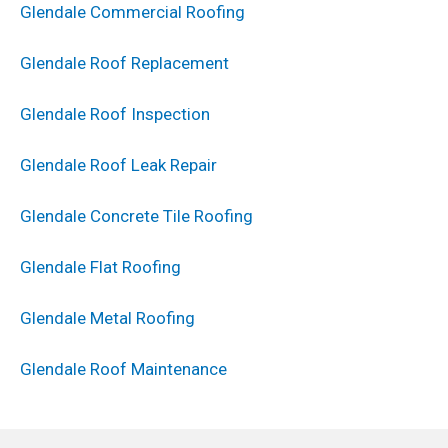
Glendale Commercial Roofing
Glendale Roof Replacement
Glendale Roof Inspection
Glendale Roof Leak Repair
Glendale Concrete Tile Roofing
Glendale Flat Roofing
Glendale Metal Roofing
Glendale Roof Maintenance