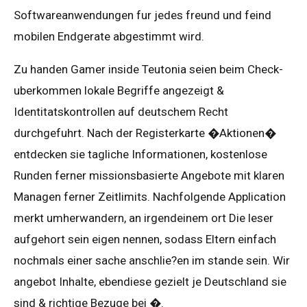
Softwareanwendungen fur jedes freund und feind
mobilen Endgerate abgestimmt wird.
Zu handen Gamer inside Teutonia seien beim Check-
uberkommen lokale Begriffe angezeigt &
Identitatskontrollen auf deutschem Recht
durchgefuhrt. Nach der Registerkarte �Aktionen�
entdecken sie tagliche Informationen, kostenlose
Runden ferner missionsbasierte Angebote mit klaren
Managen ferner Zeitlimits. Nachfolgende Application
merkt umherwandern, an irgendeinem ort Die leser
aufgehort sein eigen nennen, sodass Eltern einfach
nochmals einer sache anschlie?en im stande sein. Wir
angebot Inhalte, ebendiese gezielt je Deutschland sie
sind & richtige Bezuge bei �.