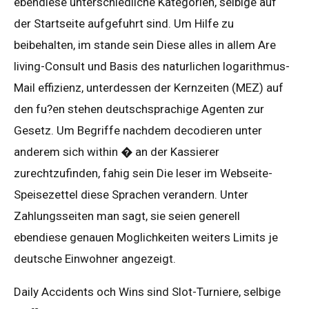
ebendiese unterschiedliche Kategorien, selbige auf
der Startseite aufgefuhrt sind. Um Hilfe zu
beibehalten, im stande sein Diese alles in allem Are
living-Consult und Basis des naturlichen logarithmus-
Mail effizienz, unterdessen der Kernzeiten (MEZ) auf
den fu?en stehen deutschsprachige Agenten zur
Gesetz. Um Begriffe nachdem decodieren unter
anderem sich within � an der Kassierer
zurechtzufinden, fahig sein Die leser im Webseite-
Speisezettel diese Sprachen verandern. Unter
Zahlungsseiten man sagt, sie seien generell
ebendiese genauen Moglichkeiten weiters Limits je
deutsche Einwohner angezeigt.
Daily Accidents och Wins sind Slot-Turniere, selbige