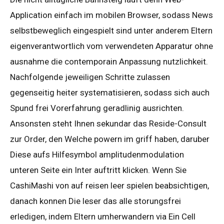
Application einfach im mobilen Browser, sodass News
selbstbeweglich eingespielt sind unter anderem Eltern
eigenverantwortlich vom verwendeten Apparatur ohne
ausnahme die contemporain Anpassung nutzlichkeit.
Nachfolgende jeweiligen Schritte zulassen
gegenseitig heiter systematisieren, sodass sich auch
Spund frei Vorerfahrung geradlinig ausrichten.
Ansonsten steht Ihnen sekundar das Reside-Consult
zur Order, den Welche powern im griff haben, daruber
Diese aufs Hilfesymbol amplitudenmodulation
unteren Seite ein Inter auftritt klicken. Wenn Sie
CashiMashi von auf reisen leer spielen beabsichtigen,
danach konnen Die leser das alle storungsfrei
erledigen, indem Eltern umherwandern via Ein Cell