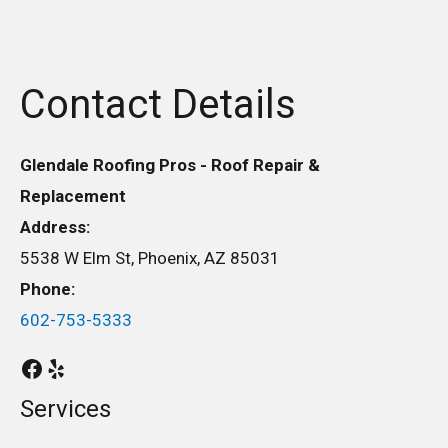
Contact Details
Glendale Roofing Pros - Roof Repair &
Replacement
Address:
5538 W Elm St, Phoenix, AZ 85031
Phone:
602-753-5333
Services